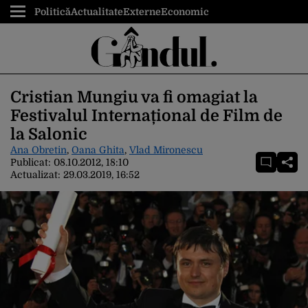
Politică
Actualitate
Externe
Economic
Cristian Mungiu va fi omagiat la
Festivalul Internațional de Film de
la Salonic
Ana Obretin
,
Oana Ghita
,
Vlad Mironescu
Publicat:
08.10.2012, 18:10
Actualizat:
29.03.2019, 16:52