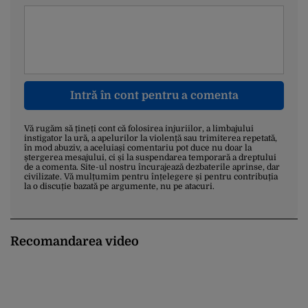
Intră în cont pentru a comenta
Vă rugăm să țineți cont că folosirea injuriilor, a limbajului
instigator la ură, a apelurilor la violență sau trimiterea repetată,
în mod abuziv, a aceluiași comentariu pot duce nu doar la
ștergerea mesajului, ci și la suspendarea temporară a dreptului
de a comenta. Site-ul nostru încurajează dezbaterile aprinse, dar
civilizate. Vă mulțumim pentru înțelegere și pentru contribuția
la o discuție bazată pe argumente, nu pe atacuri.
Recomandarea video