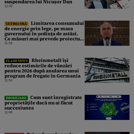
suspendarea lui Nicușor Dan
12:05
Limitarea consumului
ULTIMA ORĂ
de energie prin lege, pe masa
guvernului în ședința de astăzi.
Ce măsuri mai prevede proiectul
în caz de pandemie, cutremur sau
11:58
conflict armat
Rheinmetall își
FLASH NEWS
reduce estimările de vânzări
pentru 2026 după anularea unui
program de fregate în Germania
11:50
Cum sunt înregistrate
IMOBILIARE
proprietățile dacă nu ai făcut
succesiunea
11:48