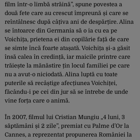
film într-o limbă străină”, spune povestea a
două fete care au crescut împreună și care se
reîntâlnesc după câțiva ani de despărțire. Alina
se întoarce din Germania să o ia cu ea pe
Voichița, prietena ei din copilărie față de care
se simte încă foarte atașată. Voichița și-a găsit
însă calea în credință, iar maicile printre care
trăiește la mănăstire țin locul familiei pe care
nu a avut-o niciodată. Alina luptă cu toate
puterile să recâștige afecțiunea Voichiței,
făcându-i pe cei din jur să se întrebe de unde
vine forța care o animă.
În 2007, filmul lui Cristian Mungiu „4 luni, 3
săptămâni și 2 zile”, premiat cu Palme d’Or la
Cannes, a reprezentat propunerea României la