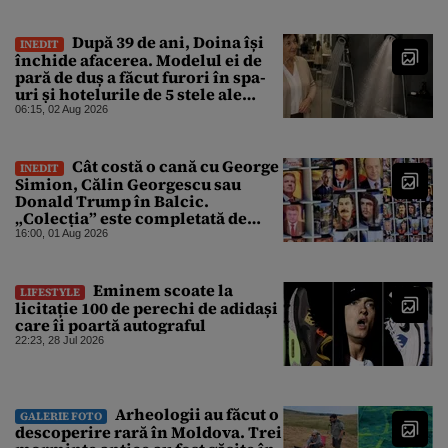
După 39 de ani, Doina își
INEDIT
închide afacerea. Modelul ei de
pară de duș a făcut furori în spa-
uri și hotelurile de 5 stele ale
lumii. Ce nu a mai mers
06:15, 02 Aug 2026
Cât costă o cană cu George
INEDIT
Simion, Călin Georgescu sau
Donald Trump în Balcic.
„Colecția” este completată de
Nicușor Dan, Ceaușescu și Stalin
16:00, 01 Aug 2026
Eminem scoate la
LIFESTYLE
licitație 100 de perechi de adidași
care îi poartă autograful
22:23, 28 Jul 2026
Arheologii au făcut o
GALERIE FOTO
descoperire rară în Moldova. Trei