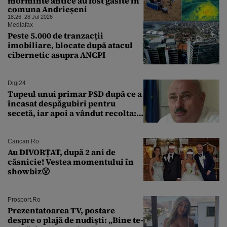
morminte antice au fost găsite în
comuna Andrieșeni
18:26, 28 Jul 2026
Mediafax
Peste 5.000 de tranzacții
imobiliare, blocate după atacul
cibernetic asupra ANCPI
Digi24
Tupeul unui primar PSD după ce a
încasat despăgubiri pentru
secetă, iar apoi a vândut recolta:
„Dar am plătit impozit pentru
banii ăia”
Cancan.ro
Au DIVORȚAT, după 2 ani de
căsnicie! Vestea momentului în
showbiz😮
Prosport.ro
Prezentatoarea TV, postare
despre o plajă de nudiști: „Bine te-