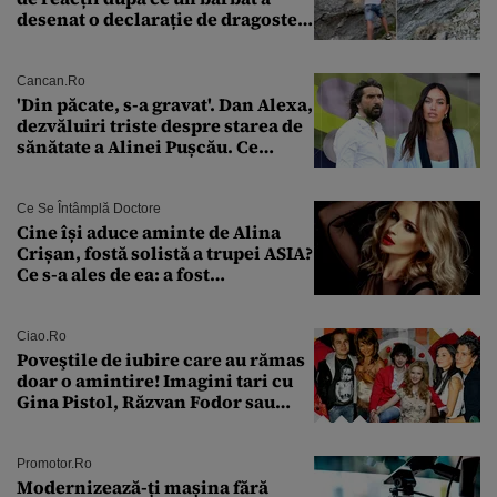
desenat o declarație de dragoste
pe o stâncă de pe Transfăgărășan
Cancan.ro
'Din păcate, s-a gravat'. Dan Alexa,
dezvăluiri triste despre starea de
sănătate a Alinei Pușcău. Ce
discuție au avut cu două zile în
urmă
Ce Se Întâmplă Doctore
Cine își aduce aminte de Alina
Crișan, fostă solistă a trupei ASIA?
Ce s-a ales de ea: a fost
condamnată la închisoare cu
suspendare. Ce acuzații i se aduc
Ciao.ro
Poveştile de iubire care au rămas
doar o amintire! Imagini tari cu
Gina Pistol, Răzvan Fodor sau
Andra Măruţă şi foştii parteneri
Promotor.ro
Modernizează-ți mașina fără