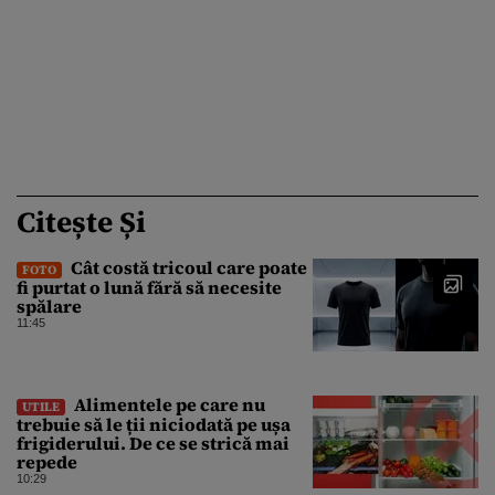
Citește Și
Cât costă tricoul care poate
FOTO
fi purtat o lună fără să necesite
spălare
11:45
Alimentele pe care nu
UTILE
trebuie să le ții niciodată pe ușa
frigiderului. De ce se strică mai
repede
10:29