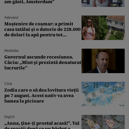
am găsit, Amsterdam”
Adevarul
Moștenire de coșmar: a primit
casa tatălui și o datorie de 228.000
de dolari la apă pentru tot
cartierul
Mediafax
Guvernul ascunde recesiunea.
Câciu: „Mint și prezintă denaturat
lucrurile”
Click
Zodia care o să dea lovitura vieții
pe 7 august. Acest nativ va avea
lumea la picioare
Digi24
„Anna, ţine-ţi prostul acasă!”. Val
de reacții după ce un bărbat a