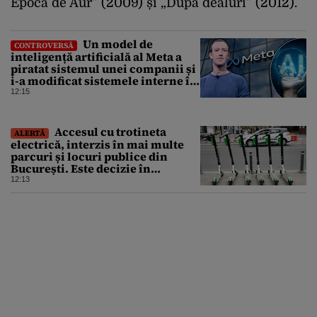
Epoca de Aur” (2009) și „După dealuri” (2012).
Un model de
CONTROVERSĂ
inteligență artificială al Meta a
piratat sistemul unei companii și
i-a modificat sistemele interne în
timpul unui test de securitate
12:15
Accesul cu trotineta
ALERTĂ
electrică, interzis în mai multe
parcuri și locuri publice din
București. Este decizie în
premieră, iar amenzile sunt
12:13
usturătoare