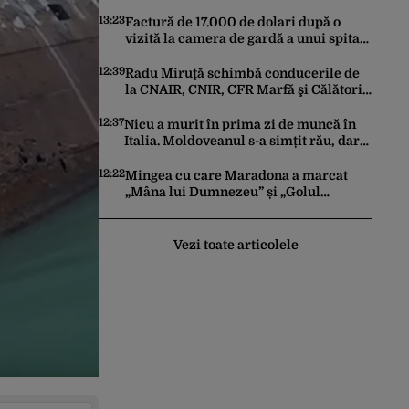
funcționează la turație maximă,
schimburile comerciale ating niveluri
13:23
Factură de 17.000 de dolari după o
record
vizită la camera de gardă a unui spital
din SUA. Cât a plătit, de fapt, o tânără
româncă
12:39
Radu Miruţă schimbă conducerile de
la CNAIR, CNIR, CFR Marfă şi Călători
şi Metrorex
12:37
Nicu a murit în prima zi de muncă în
Italia. Moldoveanul s-a simțit rău, dar
nimeni nu a chemat ambulanța / Șase
români, anchetați
12:22
Mingea cu care Maradona a marcat
„Mâna lui Dumnezeu” și „Golul
Secolului”, scoasă la licitație. Cu câte
milioane de dolari ar putea fi vândută
Vezi toate articolele