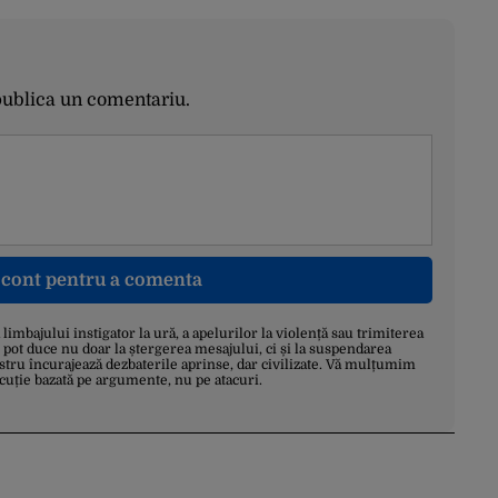
publica un comentariu.
n cont pentru a comenta
a limbajului instigator la ură, a apelurilor la violență sau trimiterea
 pot duce nu doar la ștergerea mesajului, ci și la suspendarea
stru încurajează dezbaterile aprinse, dar civilizate. Vă mulțumim
scuție bazată pe argumente, nu pe atacuri.