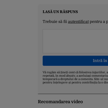
LASĂ UN RĂSPUNS
Trebuie să fii
autentificat
pentru a 
Intră î
Vă rugăm să țineți cont că folosirea injuriilor, 
repetată, în mod abuziv, a aceluiași comentariu
temporară a dreptului de a comenta. Site-ul no
pentru înțelegere și pentru contribuția la o di
Recomandarea video