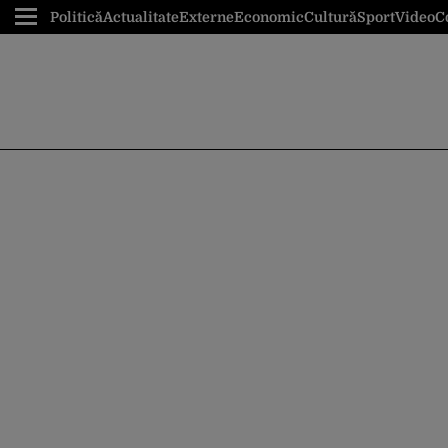
Politică
Actualitate
Externe
Economic
Cultură
Sport
Video
C