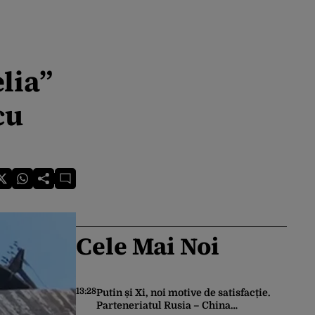
lia”
cu
Cele Mai Noi
13:28
Putin și Xi, noi motive de satisfacție.
Parteneriatul Rusia – China