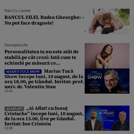
Râzi Cu Lacrimi
BANCUL ZILEI. Badea Gheorghe: –
Nu pot face dragoste!
Descopera.ro
Personalitatea ta nu este atât de
stabilă pe cât crezi: Iată cum te
schimbi pe măsură ce
îmbătrânești
Marius Tucă
MARIUS TUCĂ SHOW
Show începe luni, 10 august, de la
ora 18.00, pe Gândul. Invitat: prof.
univ. dr. Valentin Stan
13:43
„Ai Aflat! cu Ionuț
AI AFLAT!
Cristache” începe luni, 10 august,
de la ora 15.00, live pe Gândul.
Invitat: Ion Cristoiu
13:39