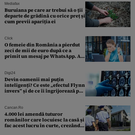
Mediafax
Buruiana pe care ar trebui să o ții
departe de grădină cu orice preț și
cum previi apariția ei
Click
O femeie din România a pierdut
zeci de mii de euro după ce a
primit un mesaj pe WhatsApp. A
crezut că va moșteni 175.000 de
euro din Franța
Digi24
Devin oamenii mai puțin
inteligenți? Ce este „efectul Flynn
invers” și de ce îi îngrijorează pe
cercetători
Cancan.ro
4.000 lei amendă tuturor
românilor care locuiesc la casă și
fac acest lucru în curte, crezând
că nu îi vede nimeni