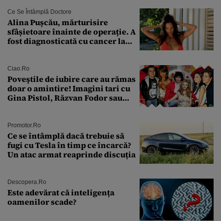
Ce Se Întâmplă Doctore
Alina Pușcău, mărturisire
sfâșietoare înainte de operație. A
fost diagnosticată cu cancer la
sân în metastază: „Este singurul
tratament care o să mă ajute să
îmi salvez viața”
Ciao.ro
Poveştile de iubire care au rămas
doar o amintire! Imagini tari cu
Gina Pistol, Răzvan Fodor sau
Andra Măruţă şi foştii parteneri
Promotor.ro
Ce se întâmplă dacă trebuie să
fugi cu Tesla în timp ce încarcă?
Un atac armat reaprinde discuția
Descopera.ro
Este adevărat că inteligența
oamenilor scade?