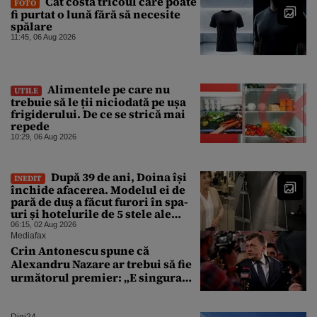
Cât costă tricoul care poate
FOTO
fi purtat o lună fără să necesite
spălare
11:45, 06 Aug 2026
Alimentele pe care nu
UTILE
trebuie să le ții niciodată pe ușa
frigiderului. De ce se strică mai
repede
10:29, 06 Aug 2026
După 39 de ani, Doina își
INEDIT
închide afacerea. Modelul ei de
pară de duș a făcut furori în spa-
uri și hotelurile de 5 stele ale
lumii. Ce nu a mai mers
06:15, 02 Aug 2026
Mediafax
Crin Antonescu spune că
Alexandru Nazare ar trebui să fie
următorul premier: „E singura
soluție”
Digi24