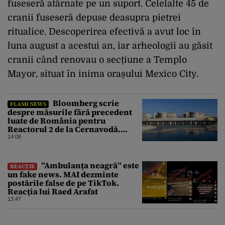
fuseseră atârnate pe un suport. Celelalte 45 de
cranii fuseseră depuse deasupra pietrei
ritualice. Descoperirea efectivă a avut loc în
luna august a acestui an, iar arheologii au găsit
cranii când renovau o secțiune a Templo
Mayor, situat în inima orașului Mexico City.
Bloomberg scrie
FLASH NEWS
despre măsurile fără precedent
luate de România pentru
Reactorul 2 de la Cernavodă.
Operațiunea a mai câștigat nouă
14:08
zile
”Ambulanța neagră” este
REACȚIE
un fake news. MAI dezminte
postările false de pe TikTok.
Reacția lui Raed Arafat
13:47