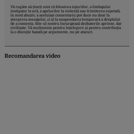
Vă rugăm să țineți cont că folosirea injuriilor, a limbajului
instigator la ură, a apelurilor la violență sau trimiterea repetată,
în mod abuziv, a aceluiași comentariu pot duce nu doar la
ștergerea mesajului, ci și la suspendarea temporară a dreptului
de a comenta. Site-ul nostru încurajează dezbaterile aprinse, dar
civilizate. Vă mulțumim pentru înțelegere și pentru contribuția
la o discuție bazată pe argumente, nu pe atacuri.
Recomandarea video