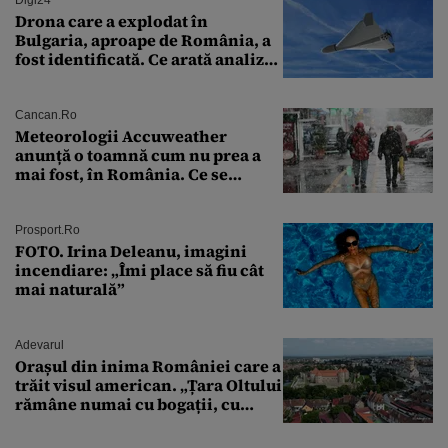
Drona care a explodat în
Bulgaria, aproape de România, a
fost identificată. Ce arată analiza
preliminară a epavei
Cancan.ro
Meteorologii Accuweather
anunță o toamnă cum nu prea a
mai fost, în România. Ce se
întâmplă în septembrie,
octombrie și noiembrie 2026, în
București. Pe ce dată ninge
Prosport.ro
FOTO. Irina Deleanu, imagini
incendiare: „Îmi place să fiu cât
mai naturală”
Adevarul
Orașul din inima României care a
trăit visul american. „Țara Oltului
rămâne numai cu bogații, cu
babele, cu moșnegii și cu
sărăntocii”