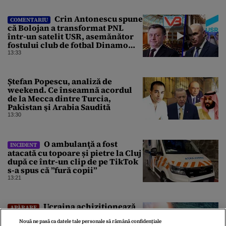
Crin Antonescu spune
COMENTARIU
că Bolojan a transformat PNL
într-un satelit USR, asemănător
fostului club de fotbal Dinamo
Victoria, care a aparținut Miliției
13:33
Ștefan Popescu, analiză de
weekend. Ce înseamnă acordul
de la Mecca dintre Turcia,
Pakistan şi Arabia Saudită
13:30
O ambulanţă a fost
INCIDENT
atacată cu topoare și pietre la Cluj
după ce într-un clip de pe TikTok
s-a spus că ”fură copii”
13:21
Ucraina achiziționează
APĂRARE
armament american din Turcia.
Nouă ne pasă ca datele tale personale să rămână confidențiale
Kievul primește 70 de rachete