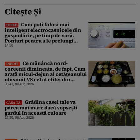
Citește Și
Cum poți folosi mai
UTILE
inteligent electrocasnicele din
gospodărie, pe timp de vară.
Ponturi pentru a le prelungi
durata de viață
14:38
Ce mănâncă nord-
INEDIT
coreenii dimineața, de fapt. Cum
arată micul-dejun al cetățeanului
obișnuit VS cel al elitei din
Phenian
08:41, 08 Aug 2026
Grădina casei tale va
CASA TA
părea mai mare dacă vopsești
gardul în această culoare
13:50, 06 Aug 2026