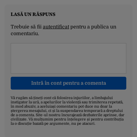
LASĂ UN RĂSPUNS
Trebuie să fii
autentificat
pentru a publica un
comentariu.
Intră în cont pentru a comenta
Vă rugăm să țineți cont că folosirea injuriilor, a limbajului
instigator la ură, a apelurilor la violență sau trimiterea repetată,
în mod abuziv, a aceluiași comentariu pot duce nu doar la
ștergerea mesajului, ci și la suspendarea temporară a dreptului
de a comenta. Site-ul nostru încurajează dezbaterile aprinse, dar
civilizate. Vă mulțumim pentru înțelegere și pentru contribuția
la o discuție bazată pe argumente, nu pe atacuri.