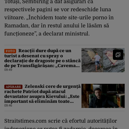
Totuși, Sembiring a dat asigurări că
respectivele pagini se vor redeschide luna
viitoare. „Închidem toate site-urile porno în
Ramadan, dar în restul anului le lăsăm să
funcționeze”, a declarat ministrul.
Reacții dure după ce un
FOTO
turist a desenat cu spray o
declarație de dragoste pe o stâncă
de pe Transfăgărășan: „Caveman.
Nu înțeleg nimic oamenii ăștia”
09:49
Zelenski cere de urgență
APĂRARE
rachete Patriot după atacul
devastator asupra Kievului: „Este
important să eliminăm toate
birocrațiile”
09:46
Straitstimes.com scrie că efortul autorităților
indoneziene ar putea fi zadarnic, deoarece în