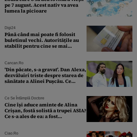
pe 7 august. Acest nativ va avea
lumea la picioare
Digi24
Până când mai poate fi folosit
buletinul vechi. Autoritățile au
stabilit pentru cine se mai
eliberează cartea de identitate
model 1997
Cancan.ro
'Din păcate, s-a gravat'. Dan Alexa,
dezvăluiri triste despre starea de
sănătate a Alinei Pușcău. Ce
discuție au avut cu două zile în
urmă
Ce Se Întâmplă Doctore
Cine își aduce aminte de Alina
Crișan, fostă solistă a trupei ASIA?
Ce s-a ales de ea: a fost
condamnată la închisoare cu
suspendare. Ce acuzații i se aduc
Ciao.ro