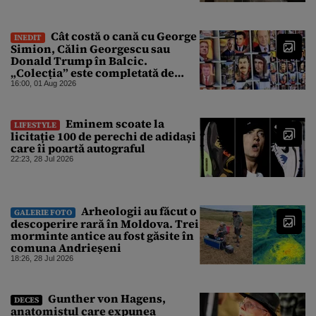
Cât costă o cană cu George
INEDIT
Simion, Călin Georgescu sau
Donald Trump în Balcic.
„Colecția” este completată de
Nicușor Dan, Ceaușescu și Stalin
16:00, 01 Aug 2026
Eminem scoate la
LIFESTYLE
licitație 100 de perechi de adidași
care îi poartă autograful
22:23, 28 Jul 2026
Arheologii au făcut o
GALERIE FOTO
descoperire rară în Moldova. Trei
morminte antice au fost găsite în
comuna Andrieșeni
18:26, 28 Jul 2026
Gunther von Hagens,
DECES
anatomistul care expunea