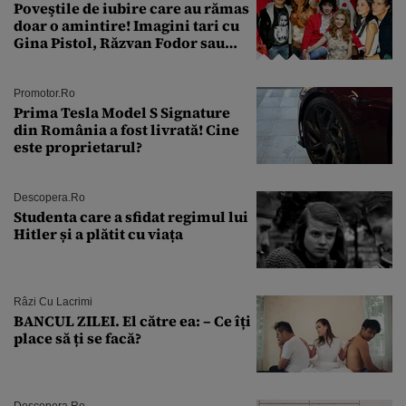
Poveştile de iubire care au rămas
doar o amintire! Imagini tari cu
Gina Pistol, Răzvan Fodor sau
Andra Măruţă şi foştii parteneri
Promotor.ro
Prima Tesla Model S Signature
din România a fost livrată! Cine
este proprietarul?
Descopera.ro
Studenta care a sfidat regimul lui
Hitler și a plătit cu viața
Râzi Cu Lacrimi
BANCUL ZILEI. El către ea: – Ce îți
place să ți se facă?
Descopera.ro