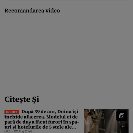
Recomandarea video
Citește Și
După 39 de ani, Doina își
INEDIT
închide afacerea. Modelul ei de
pară de duș a făcut furori în spa-
uri și hotelurile de 5 stele ale
lumii. Ce nu a mai mers
06:15, 02 Aug 2026