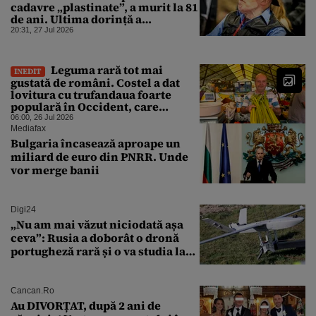
cadavre „plastinate”, a murit la 81
de ani. Ultima dorință a
„Doctorului morții”
20:31, 27 Jul 2026
Leguma rară tot mai
INEDIT
gustată de români. Costel a dat
lovitura cu trufandaua foarte
populară în Occident, care
schimbă savoarea unui desert
06:00, 26 Jul 2026
Mediafax
Bulgaria încasează aproape un
miliard de euro din PNRR. Unde
vor merge banii
Digi24
„Nu am mai văzut niciodată așa
ceva”: Rusia a doborât o dronă
portugheză rară și o va studia la
un institut de cercetare
Cancan.ro
Au DIVORȚAT, după 2 ani de