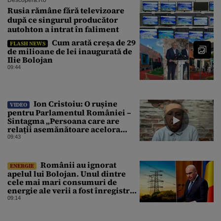
Rusia rămâne fără televizoare
după ce singurul producător
autohton a intrat în faliment
Cum arată creșa de 29
FLASH NEWS
de milioane de lei inaugurată de
Ilie Bolojan
09:44
Ion Cristoiu: O rușine
VIDEO
pentru Parlamentul României –
Sintagma „Persoana care are
relații asemănătoare acelora
dintre soți” din Legea ANI
09:43
Românii au ignorat
ENERGIE
apelul lui Bolojan. Unul dintre
cele mai mari consumuri de
energie ale verii a fost înregistrat
miercuri seara
09:14