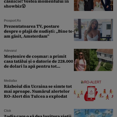
căsnicie! Vestea momentului în
showbiz😮
Prosport.ro
Prezentatoarea TV, postare
despre o plajă de nudiști: „Bine te-
am găsit, Amsterdam”
Adevarul
Moștenire de coșmar: a primit
casa tatălui și o datorie de 228.000
de dolari la apă pentru tot
cartierul
Mediafax
Războiul din Ucraina se simte tot
mai aproape. Numărul alertelor
RO-Alert din Tulcea a explodat
Click
Zodia care o să dea lovitura vieții