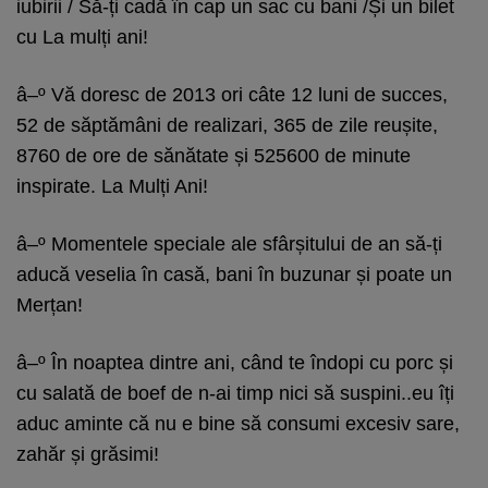
iubirii / Să-ți cadă în cap un sac cu bani /Și un bilet
cu La mulți ani!
â–º Vă doresc de 2013 ori câte 12 luni de succes,
52 de săptămâni de realizari, 365 de zile reușite,
8760 de ore de sănătate și 525600 de minute
inspirate. La Mulți Ani!
â–º Momentele speciale ale sfârșitului de an să-ți
aducă veselia în casă, bani în buzunar și poate un
Merțan!
â–º În noaptea dintre ani, când te îndopi cu porc și
cu salată de boef de n-ai timp nici să suspini..eu îți
aduc aminte că nu e bine să consumi excesiv sare,
zahăr și grăsimi!