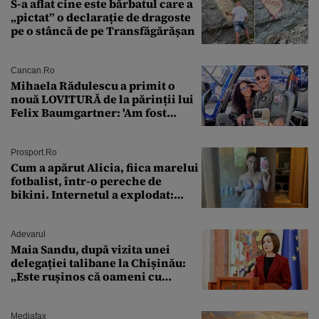
S-a aflat cine este bărbatul care a
„pictat” o declarație de dragoste
pe o stâncă de pe Transfăgărășan
Cancan.ro
Mihaela Rădulescu a primit o
nouă LOVITURĂ de la părinții lui
Felix Baumgartner: 'Am fost
ȘTEARSĂ complet din
Prosport.ro
Cum a apărut Alicia, fiica marelui
fotbalist, într-o pereche de
bikini. Internetul a explodat:
„Zeiță superbă!”
Adevarul
Maia Sandu, după vizita unei
delegației talibane la Chișinău:
„Este rușinos că oameni cu
funcții înalte nu se
documentează”
Mediafax