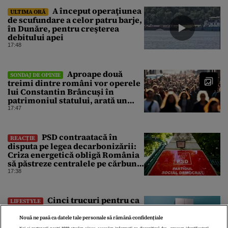
A început operaţiunea
ULTIMA ORĂ
de scufundare a celor patru barje,
în Dunăre, pentru creşterea
debitului apei
17:48
Aproape două
SONDAJ DE OPINIE
treimi dintre români vor operele
lui Constantin Brâncuși în
patrimoniul statului, arată un
sondaj
17:47
PSD contraatacă în
REACȚIE
disputa pe legea decarbonizării:
Criza energetică obligă România
să păstreze centralele pe cărbune.
Bolojan, acuzat de duplicitate
17:38
Cinci trucuri pentru ca
LIFESTYLE
electrocasnicele tale să consume
mai puțin și să reziste mai mult
Nouă ne pasă ca datele tale personale să rămână confidențiale
17:27