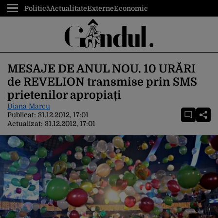
Politică
Actualitate
Externe
Economic
MESAJE DE ANUL NOU. 10 URĂRI
de REVELION transmise prin SMS
prietenilor apropiați
Diana Marcu
Publicat:
31.12.2012, 17:01
Actualizat:
31.12.2012, 17:01