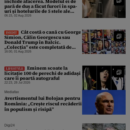
închide afacerea. Modelul ei de
pară de duș a făcut furori în spa-
uri și hotelurile de 5 stele ale
lumii. Ce nu a mai mers
06:15, 02 Aug 2026
Cât costă o cană cu George
INEDIT
Simion, Călin Georgescu sau
Donald Trump în Balcic.
„Colecția” este completată de
Nicușor Dan, Ceaușescu și Stalin
16:00, 01 Aug 2026
Eminem scoate la
LIFESTYLE
licitație 100 de perechi de adidași
care îi poartă autograful
22:23, 28 Jul 2026
Mediafax
Avertismentul lui Bolojan pentru
România: „Crește riscul recăderii
în populism și risipă”
Digi24