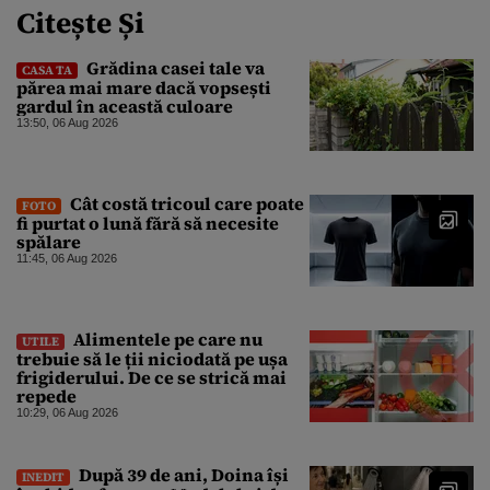
Citește Și
Grădina casei tale va
CASA TA
părea mai mare dacă vopsești
gardul în această culoare
13:50, 06 Aug 2026
Cât costă tricoul care poate
FOTO
fi purtat o lună fără să necesite
spălare
11:45, 06 Aug 2026
Alimentele pe care nu
UTILE
trebuie să le ții niciodată pe ușa
frigiderului. De ce se strică mai
repede
10:29, 06 Aug 2026
După 39 de ani, Doina își
INEDIT