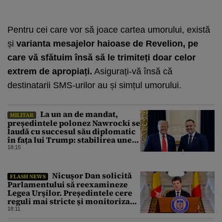
Pentru cei care vor să joace cartea umorului, există
și
varianta
mesajelor haioase de Revelion
, pe
care vă sfătuim însă să le trimiteți doar celor
extrem de apropiați.
Asigurați-vă însă că
destinatarii SMS-urilor au și simțul umorului.
La un an de mandat,
MILITAR
președintele polonez Nawrocki se
laudă cu succesul său diplomatic
în fața lui Trump: stabilirea unei
prezențe americane permanente
18:15
Nicuşor Dan solicită
FLASH NEWS
Parlamentului să reexamineze
Legea Urşilor. Președintele cere
reguli mai stricte și monitorizare
în timp real
18:11