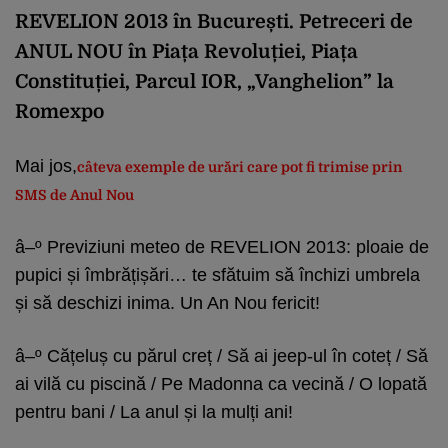
REVELION 2013 în București. Petreceri de
ANUL NOU în Piața Revoluției, Piața
Constituției, Parcul IOR, „Vanghelion” la
Romexpo
Mai jos,
câteva exemple de urări care pot fi trimise prin
SMS de Anul Nou
â–º Previziuni meteo de REVELION 2013: ploaie de
pupici și îmbrățișări… te sfătuim să închizi umbrela
și să deschizi inima. Un An Nou fericit!
â–º Cățeluș cu părul creț / Să ai jeep-ul în coteț / Să
ai vilă cu piscină / Pe Madonna ca vecină / O lopată
pentru bani / La anul și la mulți ani!