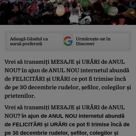
Adaugă Gândul ca
Urmărește-ne în
sursă preferată
Discover
Vrei să transmiți MESAJE și URĂRI de ANUL
NOU? în ajun de ANUL NOU internetul abundă
de FELICITĂRI și URĂRI ce pot fi trimise încă
de pe 30 decembrie rudelor, șefilor, colegilor și
prietenilor.
Vrei să transmiți
MESAJE și URĂRI
de
ANUL
NOU
?
în ajun de
ANUL NOU
internetul abundă
de
FELICITĂRI și URĂRI
ce pot fi trimise încă de
pe 30 decembrie rudelor, șefilor, colegilor și