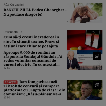
Râzi Cu Lacrimi
BANCUL ZILEI. Badea Gheorghe: –
Nu pot face dragoste!
Descopera.ro
Cum să-ți crești încrederea în
sine în situații toxice. Fraze și
acțiuni care chiar te pot ajuta
Aproape 9.000 de români au
răspuns la Sondajul Gândul: „Ai
redus voluntar consumul de
curent electric, în contextul
crizei energetice?” Rezultatul a
17:56
fost o surpriză
Dan Dungaciu acuză
REACȚIE
TikTok de cenzură și compară
platforma cu „Lupta de clasă” din
comunism: „Râsu-plânsu! Ne-am
întors de unde am plecat!”
17:50