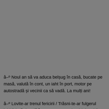
â–º Noul an să va aduca belșug în casă, bucate pe
masă, valută în cont, un iaht în port, motor pe
autostradă și vecinii ca să vadă. La mulți ani!
â–º Lovite-ar trenul fericirii / Trăsni-te-ar fulgerul