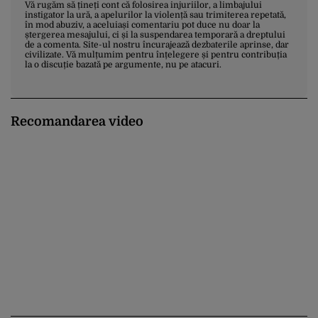
Vă rugăm să țineți cont că folosirea injuriilor, a limbajului
instigator la ură, a apelurilor la violență sau trimiterea repetată,
în mod abuziv, a aceluiași comentariu pot duce nu doar la
ștergerea mesajului, ci și la suspendarea temporară a dreptului
de a comenta. Site-ul nostru încurajează dezbaterile aprinse, dar
civilizate. Vă mulțumim pentru înțelegere și pentru contribuția
la o discuție bazată pe argumente, nu pe atacuri.
Recomandarea video