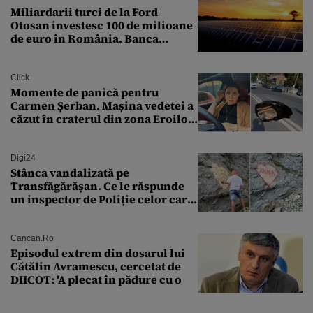
Miliardarii turci de la Ford
Otosan investesc 100 de milioane
de euro în România. Banca
Transilvania le acordă o
finanțare uriașă
Click
Momente de panică pentru
Carmen Șerban. Mașina vedetei a
căzut în craterul din zona Eroilor:
„M-am speriat foarte tare”
Digi24
Stânca vandalizată pe
Transfăgărășan. Ce le răspunde
un inspector de Poliție celor care
întreabă: „Dar ce a făcut?”
Cancan.ro
Episodul extrem din dosarul lui
Cătălin Avramescu, cercetat de
DIICOT: 'A plecat în pădure cu o