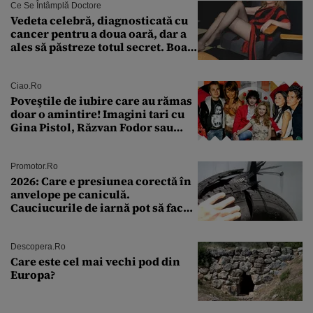
Ce Se Întâmplă Doctore
Vedeta celebră, diagnosticată cu
cancer pentru a doua oară, dar a
ales să păstreze totul secret. Boala
a fost descoperită la un control de
rutină
Ciao.ro
Poveştile de iubire care au rămas
doar o amintire! Imagini tari cu
Gina Pistol, Răzvan Fodor sau
Andra Măruţă şi foştii parteneri
Promotor.ro
2026: Care e presiunea corectă în
anvelope pe caniculă.
Cauciucurile de iarnă pot să facă
explozie la peste 40°C?
Descopera.ro
Care este cel mai vechi pod din
Europa?