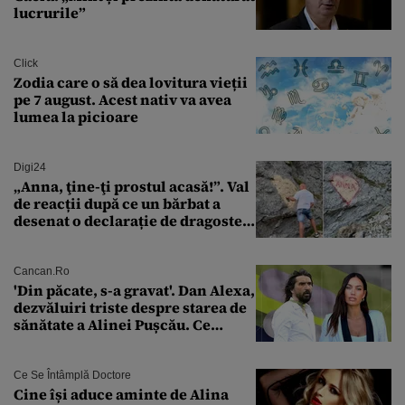
lucrurile”
Click
Zodia care o să dea lovitura vieții
pe 7 august. Acest nativ va avea
lumea la picioare
Digi24
„Anna, ţine-ţi prostul acasă!”. Val
de reacții după ce un bărbat a
desenat o declarație de dragoste
pe o stâncă de pe Transfăgărășan
Cancan.ro
'Din păcate, s-a gravat'. Dan Alexa,
dezvăluiri triste despre starea de
sănătate a Alinei Pușcău. Ce
discuție au avut cu două zile în
urmă
Ce Se Întâmplă Doctore
Cine își aduce aminte de Alina