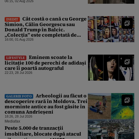
lumii. Ce nu a mai mers
06:15, 02 Aug 2026
Cât costă o cană cu George
INEDIT
Simion, Călin Georgescu sau
Donald Trump în Balcic.
„Colecția” este completată de
Nicușor Dan, Ceaușescu și Stalin
16:00, 01 Aug 2026
Eminem scoate la
LIFESTYLE
licitație 100 de perechi de adidași
care îi poartă autograful
22:23, 28 Jul 2026
Arheologii au făcut o
GALERIE FOTO
descoperire rară în Moldova. Trei
morminte antice au fost găsite în
comuna Andrieșeni
18:26, 28 Jul 2026
Mediafax
Peste 5.000 de tranzacții
imobiliare, blocate după atacul