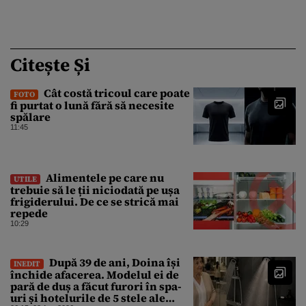
Citește Și
Cât costă tricoul care poate
FOTO
fi purtat o lună fără să necesite
spălare
11:45
Alimentele pe care nu
UTILE
trebuie să le ții niciodată pe ușa
frigiderului. De ce se strică mai
repede
10:29
După 39 de ani, Doina își
INEDIT
închide afacerea. Modelul ei de
pară de duș a făcut furori în spa-
uri și hotelurile de 5 stele ale