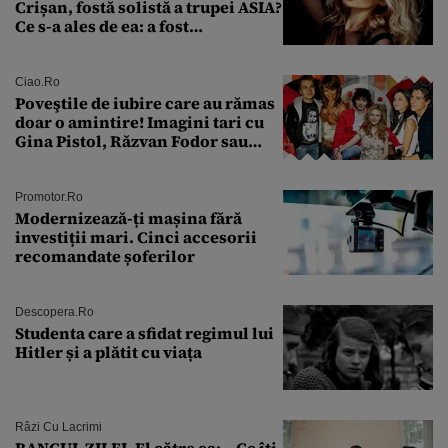
Crișan, fostă solistă a trupei ASIA?
Ce s-a ales de ea: a fost
condamnată la închisoare cu
suspendare. Ce acuzații i se aduc
Ciao.ro
Poveştile de iubire care au rămas
doar o amintire! Imagini tari cu
Gina Pistol, Răzvan Fodor sau
Andra Măruţă şi foştii parteneri
Promotor.ro
Modernizează-ți mașina fără
investiții mari. Cinci accesorii
recomandate șoferilor
Descopera.ro
Studenta care a sfidat regimul lui
Hitler și a plătit cu viața
Râzi Cu Lacrimi
BANCUL ZILEI. El către ea: – Ce îți