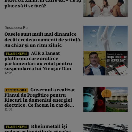
place să ți se facă?
Descopera.ro
Oasele sunt mult mai dinamice
decât credeau oamenii de știință.
Au chiar și un ritm zilnic
AUR a lansat
FLASH NEWS
platforma care arată ce
parlamentari au votat pentru
suspendarea lui Nicușor Dan
12:05
Guvernul a realizat
ULTIMA ORĂ
Planul de Pregătire pentru
Riscuri în domeniul energiei
electrice. Ce facem în caz de
pandemie, cutremur şi chiar
11:58
conflict armat
Rheinmetall își
FLASH NEWS
reduce estimările de vânzări