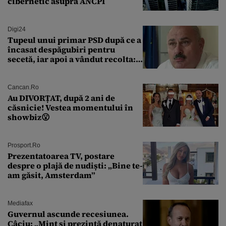
cibernetic asupra ANCPI
Digi24
Tupeul unui primar PSD după ce a
încasat despăgubiri pentru
secetă, iar apoi a vândut recolta:
„Dar am plătit impozit pentru
banii ăia”
Cancan.ro
Au DIVORȚAT, după 2 ani de
căsnicie! Vestea momentului în
showbiz😮
Prosport.ro
Prezentatoarea TV, postare
despre o plajă de nudiști: „Bine te-
am găsit, Amsterdam”
Mediafax
Guvernul ascunde recesiunea.
Câciu: „Mint și prezintă denaturat