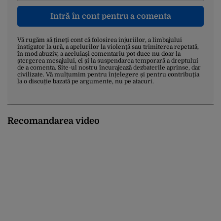
Intră în cont pentru a comenta
Vă rugăm să țineți cont că folosirea injuriilor, a limbajului
instigator la ură, a apelurilor la violență sau trimiterea repetată,
în mod abuziv, a aceluiași comentariu pot duce nu doar la
ștergerea mesajului, ci și la suspendarea temporară a dreptului
de a comenta. Site-ul nostru încurajează dezbaterile aprinse, dar
civilizate. Vă mulțumim pentru înțelegere și pentru contribuția
la o discuție bazată pe argumente, nu pe atacuri.
Recomandarea video