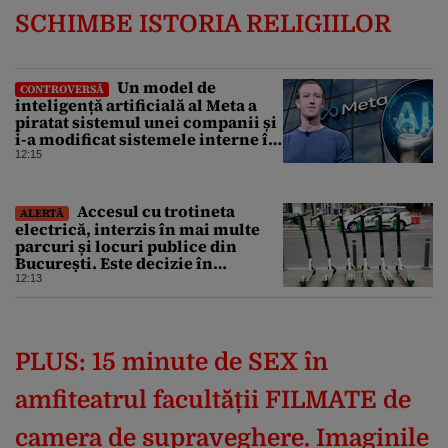
SCHIMBE ISTORIA RELIGIILOR
Un model de
CONTROVERSĂ
inteligență artificială al Meta a
piratat sistemul unei companii și
i-a modificat sistemele interne în
timpul unui test de securitate
12:15
Accesul cu trotineta
ALERTĂ
electrică, interzis în mai multe
parcuri și locuri publice din
București. Este decizie în
premieră, iar amenzile sunt
12:13
usturătoare
PLUS:
15 minute de SEX în
amfiteatrul facultății FILMATE de
camera de supraveghere. Imaginile