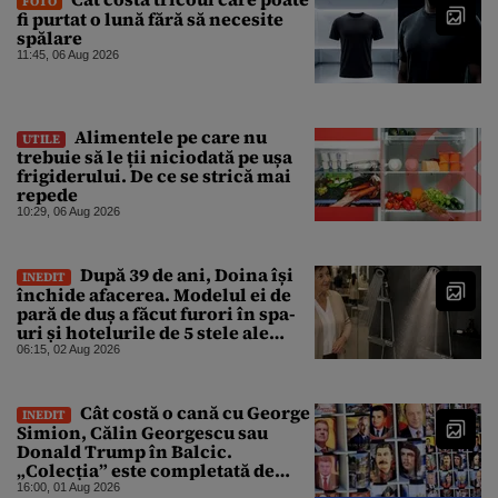
FOTO
fi purtat o lună fără să necesite
spălare
11:45, 06 Aug 2026
Alimentele pe care nu
UTILE
trebuie să le ții niciodată pe ușa
frigiderului. De ce se strică mai
repede
10:29, 06 Aug 2026
După 39 de ani, Doina își
INEDIT
închide afacerea. Modelul ei de
pară de duș a făcut furori în spa-
uri și hotelurile de 5 stele ale
lumii. Ce nu a mai mers
06:15, 02 Aug 2026
Cât costă o cană cu George
INEDIT
Simion, Călin Georgescu sau
Donald Trump în Balcic.
„Colecția” este completată de
Nicușor Dan, Ceaușescu și Stalin
16:00, 01 Aug 2026