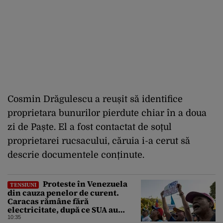
Cosmin Drăgulescu a reușit să identifice
proprietara bunurilor pierdute chiar în a doua
zi de Paște. El a fost contactat de soțul
proprietarei rucsacului, căruia i-a cerut să
descrie documentele conținute.
Proteste în Venezuela
TENSIUNI
din cauza penelor de curent.
Caracas rămâne fără
electricitate, după ce SUA au
promis modernizarea rețelei
10:35