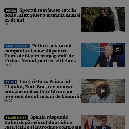
Sportul românesc este în
DECES
doliu. Alex Șuler a murit la numai
25 de ani
10:03
Putin transformă
ANALIZA de 10
campania electorală pentru
Duma de Stat în propagandă de
război. Nemulțumirea elitelor,
tratată cu indiferență la Kremlin
10:00
Ion Cristoiu: Primarul
VIDEO
Clujului, Emil Boc, recunoaște
entuziasmat că Untold nu e un
moment de cultură, ci de băutură!
09:58
Spania răspunde
FLASH NEWS
Italiei după refuzul de a ridica
restricțiile și introduce controale