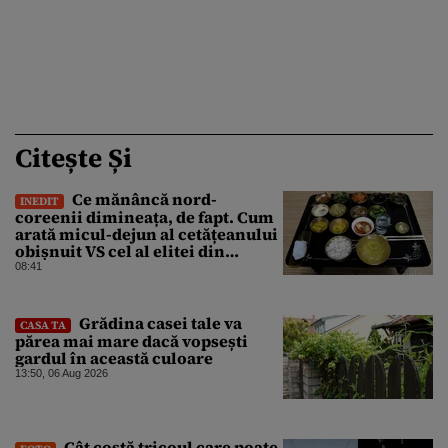
Citește Și
Ce mănâncă nord-
INEDIT
coreenii dimineața, de fapt. Cum
arată micul-dejun al cetățeanului
obișnuit VS cel al elitei din
Phenian
08:41
Grădina casei tale va
CASA TA
părea mai mare dacă vopsești
gardul în această culoare
13:50, 06 Aug 2026
Cât costă tricoul care poate