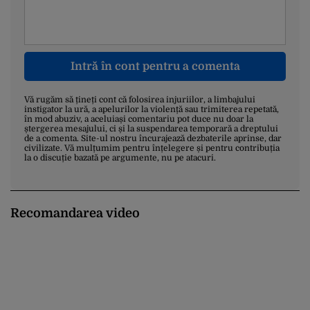
Intră în cont pentru a comenta
Vă rugăm să țineți cont că folosirea injuriilor, a limbajului
instigator la ură, a apelurilor la violență sau trimiterea repetată,
în mod abuziv, a aceluiași comentariu pot duce nu doar la
ștergerea mesajului, ci și la suspendarea temporară a dreptului
de a comenta. Site-ul nostru încurajează dezbaterile aprinse, dar
civilizate. Vă mulțumim pentru înțelegere și pentru contribuția
la o discuție bazată pe argumente, nu pe atacuri.
Recomandarea video