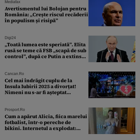
Mediafax
Avertismentul lui Bolojan pentru
România: „Crește riscul recăderii
în populism și risipă”
Digi24
„Toată lumea este speriată”. Elita
rusă se teme că FSB „scapă de sub
control”, după ce Putin a extins
puterea serviciului
Cancan.ro
Cel mai îndrăgit cuplu de la
Insula Iubirii 2025 a divorțat!
Nimeni nu s-ar fi așteptat
vreodată la așa ceva
Prosport.ro
Cum a apărut Alicia, fiica marelui
fotbalist, într-o pereche de
bikini. Internetul a explodat:
„Zeiță superbă!”