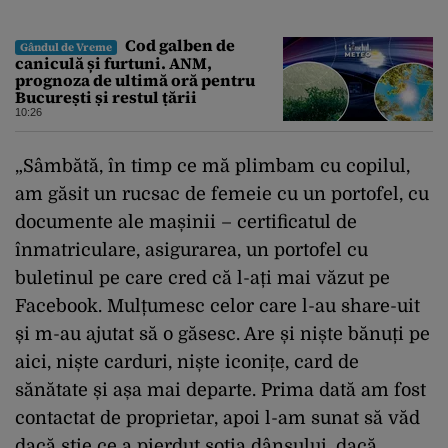
Cod galben de
Gândul de Vreme
caniculă și furtuni. ANM,
prognoza de ultimă oră pentru
București și restul țării
10:26
„Sâmbătă, în timp ce mă plimbam cu copilul,
am găsit un rucsac de femeie cu un portofel, cu
documente ale mașinii – certificatul de
înmatriculare, asigurarea, un portofel cu
buletinul pe care cred că l-ați mai văzut pe
Facebook. Mulțumesc celor care l-au share-uit
și m-au ajutat să o găsesc. Are și niște bănuți pe
aici, niște carduri, niște iconițe, card de
sănătate și așa mai departe. Prima dată am fost
contactat de proprietar, apoi l-am sunat să văd
dacă știe ce a pierdut soția dânsului, dacă