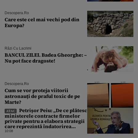
Descopera.ro
Care este cel mai vechi pod din
Europa?
Râzi Cu Lacrimi
BANCUL ZILEI. Badea Gheorghe: –
Nu pot face dragoste!
Descopera.ro
Cum se vor proteja viitorii
astronauți de praful toxic de pe
Marte?
Petrișor Peiu: „De ce plătesc
ATAC
ministerele contracte firmelor
private pentru a elabora strategii
care reprezintă îndatorirea
angajaților din minister?”
10:08