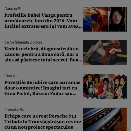
Cancan.ro
Profețiile Babei Vanga pentru
următoarele luni din 2026. Vom
întâlni extratereștri și vom avea
un nou conflict global
Ce Se Întâmplă Doctore
Vedeta celebră, diagnosticată cu
cancer pentru a doua oară, dar a
ales să păstreze totul secret. Boala
a fost descoperită la un control de
rutină
Ciao.ro
Poveştile de iubire care au rămas
doar o amintire! Imagini tari cu
Gina Pistol, Răzvan Fodor sau
Andra Măruţă şi foştii parteneri
Promotor.ro
Echipa care a creat Porsche 911
Tribute to Transfăgărășan revine
cu un nou proiect spectaculos