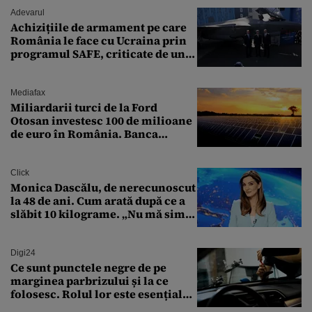
Adevarul
Achizițiile de armament pe care
România le face cu Ucraina prin
programul SAFE, criticate de un
expert în securitate: „Nu știm ce
arme ne trebuie”
Mediafax
Miliardarii turci de la Ford
Otosan investesc 100 de milioane
de euro în România. Banca
Transilvania le acordă o
finanțare uriașă
Click
Monica Dascălu, de nerecunoscut
la 48 de ani. Cum arată după ce a
slăbit 10 kilograme. „Nu mă simt
bine în această perioadă”
Digi24
Ce sunt punctele negre de pe
marginea parbrizului și la ce
folosesc. Rolul lor este esențial
pentru siguranța mașinii