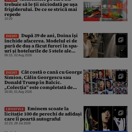
trebuie să le ții niciodată pe ușa
frigiderului. De ce se strică mai
repede
10:29
După 39 de ani, Doina își
INEDIT
închide afacerea. Modelul ei de
pară de duș a făcut furori în spa-
uri și hotelurile de 5 stele ale
lumii. Ce nu a mai mers
06:15, 02 Aug 2026
Cât costă o cană cu George
INEDIT
Simion, Călin Georgescu sau
Donald Trump în Balcic.
„Colecția” este completată de
Nicușor Dan, Ceaușescu și Stalin
16:00, 01 Aug 2026
Eminem scoate la
LIFESTYLE
licitație 100 de perechi de adidași
care îi poartă autograful
22:23, 28 Jul 2026