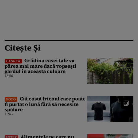
Citește Și
Grădina casei tale va
CASA TA
părea mai mare dacă vopsești
gardul în această culoare
13:50
Cât costă tricoul care poate
FOTO
fi purtat o lună fără să necesite
spălare
11:45
Alimentele pe care nu
UTILE