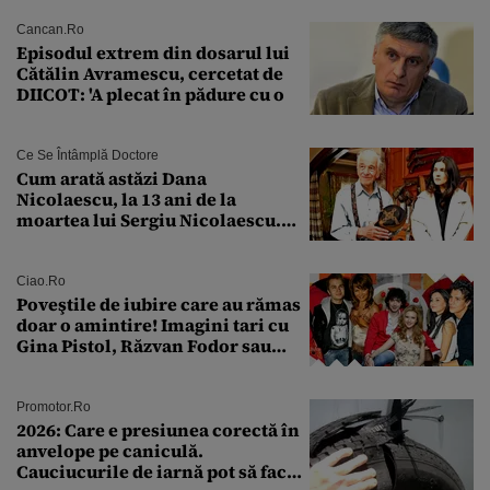
Cancan.ro
Episodul extrem din dosarul lui
Cătălin Avramescu, cercetat de
DIICOT: 'A plecat în pădure cu o
Ce Se Întâmplă Doctore
Cum arată astăzi Dana
Nicolaescu, la 13 ani de la
moartea lui Sergiu Nicolaescu.
Transformarea care i-a surprins
pe toți
Ciao.ro
Poveştile de iubire care au rămas
doar o amintire! Imagini tari cu
Gina Pistol, Răzvan Fodor sau
Andra Măruţă şi foştii parteneri
Promotor.ro
2026: Care e presiunea corectă în
anvelope pe caniculă.
Cauciucurile de iarnă pot să facă