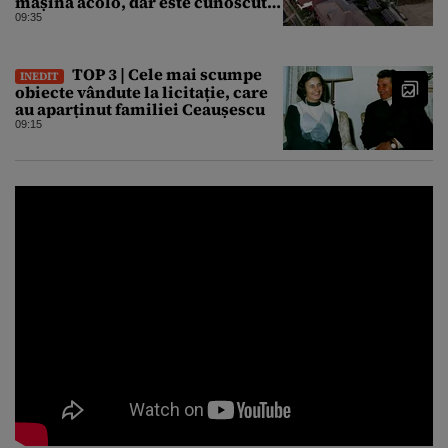
mașina acolo, dar este cunoscută
în lumea întreagă
09:35
TOP 3 | Cele mai scumpe
INEDIT
obiecte vândute la licitație, care
au aparținut familiei Ceaușescu
09:15