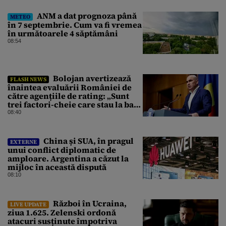
ANM a dat prognoza până
METEO
în 7 septembrie. Cum va fi vremea
în următoarele 4 săptămâni
08:54
Bolojan avertizează
FLASH NEWS
înaintea evaluării României de
către agențiile de rating: „Sunt
trei factori-cheie care stau la baza
acestor evaluări”
08:40
China și SUA, în pragul
EXTERNE
unui conflict diplomatic de
amploare. Argentina a căzut la
mijloc în această dispută
08:10
Război în Ucraina,
LIVE UPDATE
ziua 1.625. Zelenski ordonă
atacuri susținute împotriva