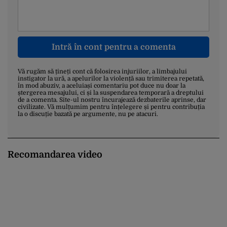
Intră în cont pentru a comenta
Vă rugăm să țineți cont că folosirea injuriilor, a limbajului
instigator la ură, a apelurilor la violență sau trimiterea repetată,
în mod abuziv, a aceluiași comentariu pot duce nu doar la
ștergerea mesajului, ci și la suspendarea temporară a dreptului
de a comenta. Site-ul nostru încurajează dezbaterile aprinse, dar
civilizate. Vă mulțumim pentru înțelegere și pentru contribuția
la o discuție bazată pe argumente, nu pe atacuri.
Recomandarea video