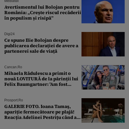
Mediafax
Avertismentul lui Bolojan pentru
România: „Crește riscul recăderii
în populism și risipă”
Digi24
Ce spune Ilie Bolojan despre
publicarea declarației de avere a
partenerei sale de viață
Cancan.ro
Mihaela Rădulescu a primit o
nouă LOVITURĂ de la părinții lui
Felix Baumgartner: 'Am fost
ȘTEARSĂ complet din
Prosport.ro
GALERIE FOTO. Ioana Tamaş,
apariție fermecătoare pe plajă!
Reacția Adelinei Pestrițu când a
văzut-o