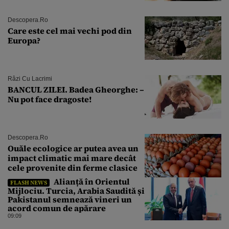
explozie la peste 40°C?
Descopera.ro
Care este cel mai vechi pod din
Europa?
Râzi Cu Lacrimi
BANCUL ZILEI. Badea Gheorghe: –
Nu pot face dragoste!
Descopera.ro
Ouăle ecologice ar putea avea un
impact climatic mai mare decât
cele provenite din ferme clasice
Alianță în Orientul
FLASH NEWS
Mijlociu. Turcia, Arabia Saudită și
Pakistanul semnează vineri un
acord comun de apărare
09:09