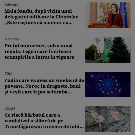
Adevarul
Maia Sandu, după vizita unei
delegației talibane la Chișinău:
„Este rușinos că oameni cu
funcții înalte nu se
documentează”
Mediafax
Prețul motorinei, sub o nouă
regulă. Legea care limitează
scumpirile a intrat în vigoare
Click
Zodia care va avea un weekend de
poveste. Noroc în dragoste, bani
și vești care îi pot schimba
viitorul
Digi24
Ce riscă bărbatul care a
vandalizat o stâncă de pe
Transfăgărășan în semn de iubire
față de „Anna”