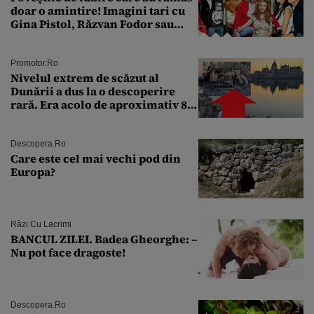
doar o amintire! Imagini tari cu
Gina Pistol, Răzvan Fodor sau
Andra Măruţă şi foştii parteneri
Promotor.ro
Nivelul extrem de scăzut al
Dunării a dus la o descoperire
rară. Era acolo de aproximativ 80
de ani
Descopera.ro
Care este cel mai vechi pod din
Europa?
Râzi Cu Lacrimi
BANCUL ZILEI. Badea Gheorghe: –
Nu pot face dragoste!
Descopera.ro