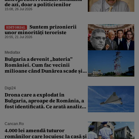
de azi, doar a politicienilor
15:08, 26 Jul 2026
Suntem prizonierii
EDITORIAL
unor minorități teroriste
20:55, 21 Jul 2026
Mediafax
Bulgaria a devenit „bateria”
României. Cum fac vecinii
milioane când Dunărea scade și
Cernavodă produce puțin
Digi24
Drona care a explodat în
Bulgaria, aproape de România, a
fost identificată. Ce arată analiza
preliminară a epavei
Cancan.ro
4.000 lei amendă tuturor
românilor care locuiesc la casă și