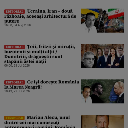
Ucraina, Iran – două
EDITORIAL
războaie, aceeași arhitectură de
putere
16:00, 04 Aug 2026
Țoii, fritzii și miruții,
EDITORIAL
buzoienii și mulți alții /
Dumitriii, drăgoeștii sunt
stăpânii ăstei nații
06:00, 29 Jul 2026
Ce îşi doreşte România
EDITORIAL
la Marea Neagră?
18:43, 27 Jul 2026
Marian Alecu, unul
FINANCIAR
dintre cei mai cunoscuţi
antreprenori români: România