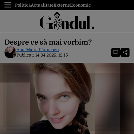
Politică
Actualitate
Externe
Economic
Despre ce să mai vorbim?
Ana-Maria Păunescu
Publicat:
14.04.2025, 12:15