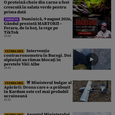
O proteină cheie din carne a fost
crescută în salata verde pentru
prima dată
Duminică, 9 august 2026,
EMISIUNI
Gândul prezintă MARTORII –
Feraru, de la hoț, la rege pe
TikTok
19:00
Intervenție
ULTIMA ORĂ
contracronometru în Bucegi. Doi
alpinişti au rămas blocaţi în
peretele Văii Albe
18:44
🚨 Ministerul bulgar al
ULTIMA ORĂ
Apărării: Drona care s-a prăbușit
în Kardam este cel mai probabil
ucraineană
18:32
Anunțul Ministerului
ULTIMA ORĂ