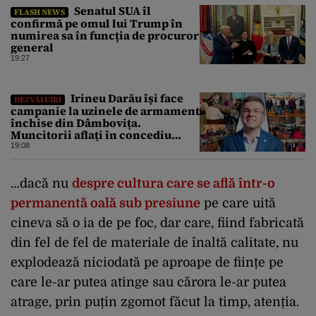
Senatul SUA îl
FLASH NEWS
confirmă pe omul lui Trump în
numirea sa în funcția de procuror
general
19:27
Irineu Darău își face
DEZVĂLUIRI
campanie la uzinele de armament
închise din Dâmbovița.
Muncitorii aflați în concediu
forțat din cauza lipsei comenzilor
19:08
au fost chemați de acasă pentru a
da mâna cu Ministrul Economiei
…dacă nu
despre cultura care se află într-o
permanentă oală sub presiune
pe care uită
cineva să o ia de pe foc, dar care, fiind fabricată
din fel de fel de materiale de înaltă calitate, nu
explodează niciodată pe aproape de ființe pe
care le-ar putea atinge sau cărora le-ar putea
atrage, prin puțin zgomot făcut la timp, atenția.