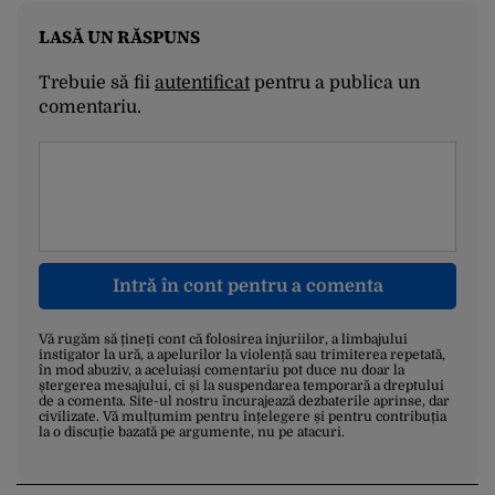
LASĂ UN RĂSPUNS
Trebuie să fii
autentificat
pentru a publica un
comentariu.
Intră în cont pentru a comenta
Vă rugăm să țineți cont că folosirea injuriilor, a limbajului
instigator la ură, a apelurilor la violență sau trimiterea repetată,
în mod abuziv, a aceluiași comentariu pot duce nu doar la
ștergerea mesajului, ci și la suspendarea temporară a dreptului
de a comenta. Site-ul nostru încurajează dezbaterile aprinse, dar
civilizate. Vă mulțumim pentru înțelegere și pentru contribuția
la o discuție bazată pe argumente, nu pe atacuri.