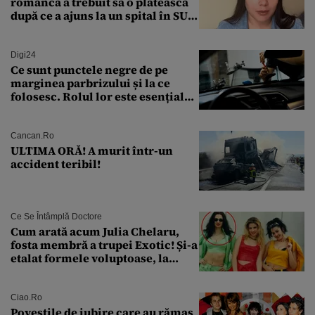
româncă a trebuit să o plătească
după ce a ajuns la un spital în SUA:
„Asta este America”
Digi24
Ce sunt punctele negre de pe
marginea parbrizului și la ce
folosesc. Rolul lor este esențial
pentru siguranța mașinii
Cancan.ro
ULTIMA ORĂ! A murit într-un
accident teribil!
Ce Se Întâmplă Doctore
Cum arată acum Julia Chelaru,
fosta membră a trupei Exotic! Și-a
etalat formele voluptoase, la
aproape 50 de ani
Ciao.ro
Poveştile de iubire care au rămas