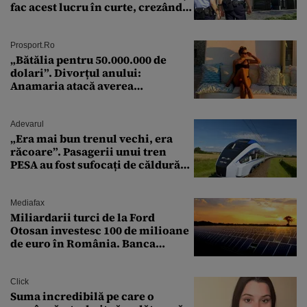
fac acest lucru în curte, crezând
că nu îi vede nimeni
Prosport.ro
„Bătălia pentru 50.000.000 de
dolari”. Divorțul anului:
Anamaria atacă averea
milionarului
Adevarul
„Era mai bun trenul vechi, era
răcoare”. Pasagerii unui tren
PESA au fost sufocați de căldură
pe ruta București-Constanța
Mediafax
Miliardarii turci de la Ford
Otosan investesc 100 de milioane
de euro în România. Banca
Transilvania le acordă o
finanțare uriașă
Click
Suma incredibilă pe care o