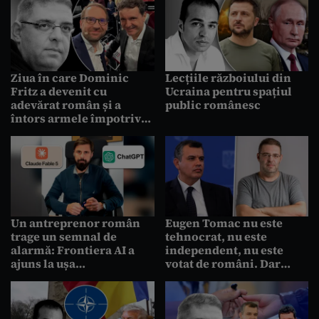
Ziua în care Dominic
Lecțiile războiului din
Fritz a devenit cu
Ucraina pentru spațiul
adevărat român și a
public românesc
întors armele împotriva
lui Nicușor Dan
Un antreprenor român
Eugen Tomac nu este
trage un semnal de
tehnocrat, nu este
alarmă: Frontiera AI a
independent, nu este
ajuns la ușa
votat de români. Dar
Bucureștiului.
măcar e mincinos
Întrebarea e cine
deschide