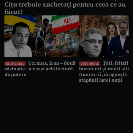
Cîțu trebuie anchetați pentru ceea ce au
făcut!
Ucraina, Iran – două
Țoii, fritzii ș
EDITORIAL
EDITORIAL
războaie, aceeași arhitectură
buzoienii și mulți alții 
de putere
Dumitriii, drăgoeștii s
stăpânii ăstei nații