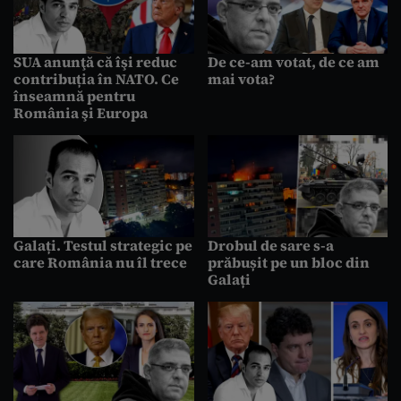
SUA anunţă că îşi reduc
De ce-am votat, de ce am
contribuția în NATO. Ce
mai vota?
înseamnă pentru
România şi Europa
Galați. Testul strategic pe
Drobul de sare s-a
care România nu îl trece
prăbușit pe un bloc din
Galați