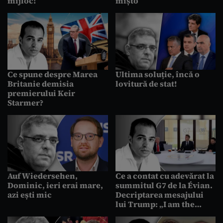
mijloc!
mișto
Ce spune despre Marea
Ultima soluție, încă o
Britanie demisia
lovitură de stat!
premierului Keir
Starmer?
Auf Wiedersehen,
Ce a contat cu adevărat la
Dominic, ieri erai mare,
summitul G7 de la Évian.
azi ești mic
Decriptarea mesajului
lui Trump: „I am the
Boss”