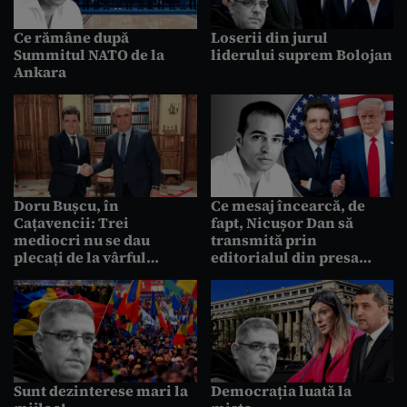
Ce rămâne după
Loserii din jurul
Summitul NATO de la
liderului suprem Bolojan
Ankara
Doru Bușcu, în
Ce mesaj încearcă, de
Cațavencii: Trei
fapt, Nicușor Dan să
mediocri nu se dau
transmită prin
plecați de la vârful
editorialul din presa
statului
americană
Sunt dezinterese mari la
Democrația luată la