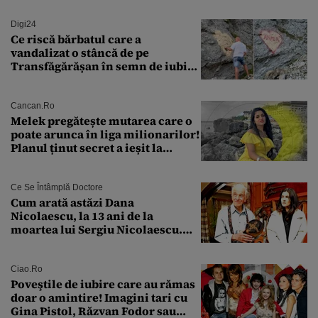
Digi24
Ce riscă bărbatul care a
vandalizat o stâncă de pe
Transfăgărășan în semn de iubire
față de „Anna”
Cancan.ro
Melek pregătește mutarea care o
poate arunca în liga milionarilor!
Planul ținut secret a ieșit la
lumină
Ce Se Întâmplă Doctore
Cum arată astăzi Dana
Nicolaescu, la 13 ani de la
moartea lui Sergiu Nicolaescu.
Transformarea care i-a surprins
pe toți
Ciao.ro
Poveştile de iubire care au rămas
doar o amintire! Imagini tari cu
Gina Pistol, Răzvan Fodor sau