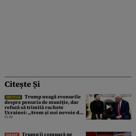
Citește Și
Trump neagă zvonurile
MILITAR
despre penuria de muniție, dar
refuză să trimită rachete
Ucrainei: „Avem și noi nevoie de
rachete”
01:02
Trump îi compară pe
INEDIT