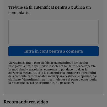
Trebuie să fii
autentificat
pentru a publica un
comentariu.
Intră în cont pentru a comenta
Vă rugăm să țineți cont că folosirea injuriilor, a limbajului
instigator la ură, a apelurilor la violență sau trimiterea repetată,
în mod abuziv, a aceluiași comentariu pot duce nu doar la
ștergerea mesajului, ci și la suspendarea temporară a dreptului
de a comenta. Site-ul nostru încurajează dezbaterile aprinse, dar
civilizate. Vă mulțumim pentru înțelegere și pentru contribuția
la o discuție bazată pe argumente, nu pe atacuri.
Recomandarea video