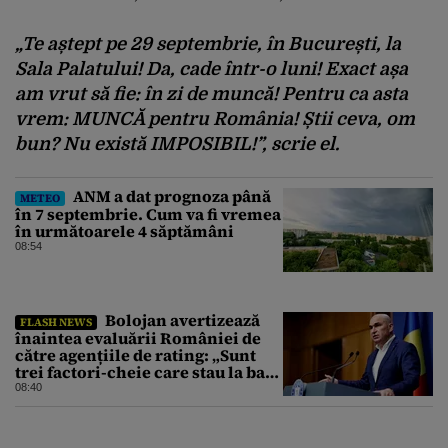
„Te aștept pe 29 septembrie, în București, la
Sala Palatului! Da, cade într-o luni! Exact așa
am vrut să fie: în zi de muncă! Pentru ca asta
vrem: MUNCĂ pentru România! Știi ceva, om
bun? Nu există IMPOSIBIL!”, scrie el.
ANM a dat prognoza până
METEO
în 7 septembrie. Cum va fi vremea
în următoarele 4 săptămâni
08:54
Bolojan avertizează
FLASH NEWS
înaintea evaluării României de
către agențiile de rating: „Sunt
trei factori-cheie care stau la baza
acestor evaluări”
08:40