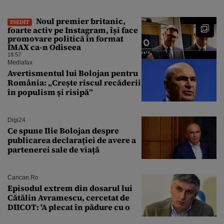
Noul premier britanic,
INEDIT
foarte activ pe Instagram, își face
promovare politică în format
IMAX ca-n Odiseea
18:57
Mediafax
Avertismentul lui Bolojan pentru
România: „Crește riscul recăderii
în populism și risipă”
Digi24
Ce spune Ilie Bolojan despre
publicarea declarației de avere a
partenerei sale de viață
Cancan.ro
Episodul extrem din dosarul lui
Cătălin Avramescu, cercetat de
DIICOT: 'A plecat în pădure cu o