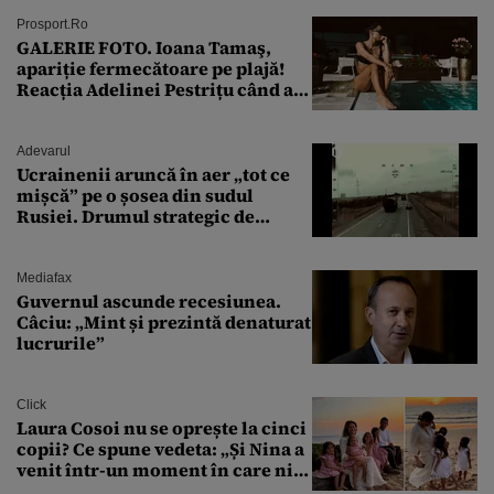
Prosport.ro
GALERIE FOTO. Ioana Tamaş,
apariție fermecătoare pe plajă!
Reacția Adelinei Pestrițu când a
văzut-o
Adevarul
Ucrainenii aruncă în aer „tot ce
mișcă” pe o șosea din sudul
Rusiei. Drumul strategic de
aprovizionare către Crimeea este
controlat complet
Mediafax
Guvernul ascunde recesiunea.
Câciu: „Mint și prezintă denaturat
lucrurile”
Click
Laura Cosoi nu se oprește la cinci
copii? Ce spune vedeta: „Și Nina a
venit într-un moment în care nici
măcar nu mai discutam”