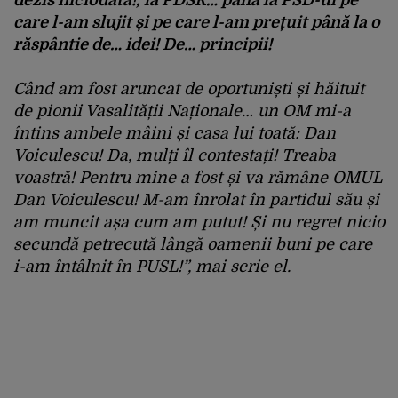
care l-am slujit și pe care l-am prețuit până la o
răspântie de… idei! De… principii!
Când am fost aruncat de oportuniști și hăituit
de pionii Vasalității Naționale… un OM mi-a
întins ambele mâini și casa lui toată: Dan
Voiculescu! Da, mulți îl contestați! Treaba
voastră! Pentru mine a fost și va rămâne OMUL
Dan Voiculescu! M-am înrolat în partidul său și
am muncit așa cum am putut! Și nu regret nicio
secundă petrecută lângă oamenii buni pe care
i-am întâlnit în PUSL!”, mai scrie el.