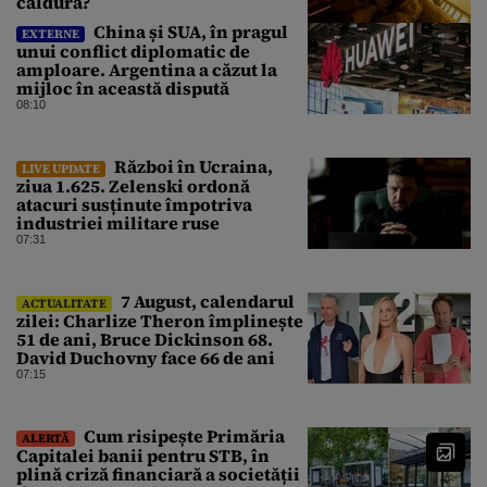
căldură?
China și SUA, în pragul
EXTERNE
unui conflict diplomatic de
amploare. Argentina a căzut la
mijloc în această dispută
08:10
Război în Ucraina,
LIVE UPDATE
ziua 1.625. Zelenski ordonă
atacuri susținute împotriva
industriei militare ruse
07:31
7 August, calendarul
ACTUALITATE
zilei: Charlize Theron împlinește
51 de ani, Bruce Dickinson 68.
David Duchovny face 66 de ani
07:15
Cum risipește Primăria
ALERTĂ
Capitalei banii pentru STB, în
plină criză financiară a societății