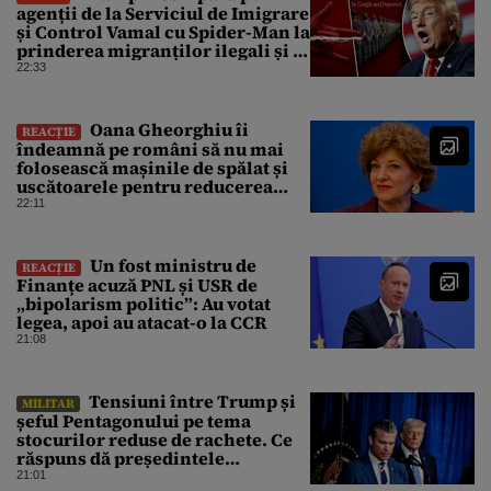
agenții de la Serviciul de Imigrare
și Control Vamal cu Spider-Man la
prinderea migranților ilegali și a
infractorilor
22:33
Oana Gheorghiu îi
REACȚIE
îndeamnă pe români să nu mai
folosească mașinile de spălat și
uscătoarele pentru reducerea
consumului de energie
22:11
Un fost ministru de
REACȚIE
Finanțe acuză PNL și USR de
„bipolarism politic”: Au votat
legea, apoi au atacat-o la CCR
21:08
Tensiuni între Trump și
MILITAR
șeful Pentagonului pe tema
stocurilor reduse de rachete. Ce
răspuns dă președintele
american
21:01