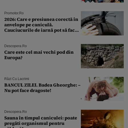
Andra Măruţă şi foştii parteneri
Promotor.ro
2026: Care e presiunea corectă în
anvelope pe caniculă.
Cauciucurile de iarnă pot să facă
explozie la peste 40°C?
Descopera.ro
Care este cel mai vechi pod din
Europa?
Râzi Cu Lacrimi
BANCUL ZILEI. Badea Gheorghe: –
Nu pot face dragoste!
Descopera.ro
Sauna în timpul caniculei: poate
pregăti organismul pentru