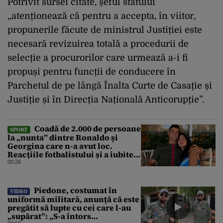
Potrivit sursei citate, șeful statului
„atenționează că pentru a accepta, în viitor,
propunerile făcute de ministrul Justiției este
necesară revizuirea totală a procedurii de
selecție a procurorilor care urmează a-i fi
propuși pentru funcții de conducere în
Parchetul de pe lângă Înalta Curte de Casație și
Justiție și în Direcția Națională Anticorupție”.
Coadă de 2.000 de persoane
SPORT
la „nunta” dintre Ronaldo și
Georgina care n-a avut loc.
Reacțiile fotbalistului și a iubitei
sale pe social media
00:26
Piedone, costumat în
VIDEO
uniformă militară, anunță că este
pregătit să lupte cu cei care l-au
„supărat”: „S-a întors