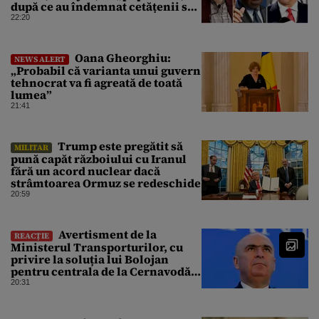
după ce au îndemnat cetățenii să
reducă consumul energetic
22:20
Oana Gheorghiu:
NEWS ALERT
„Probabil că varianta unui guvern
tehnocrat va fi agreată de toată
lumea”
21:41
Trump este pregătit să
MILITAR
pună capăt războiului cu Iranul
fără un acord nuclear dacă
strâmtoarea Ormuz se redeschide
20:59
Avertisment de la
REACȚIE
Ministerul Transporturilor, cu
privire la soluția lui Bolojan
pentru centrala de la Cernavodă:
„Pericolul n-a trecut”
20:31