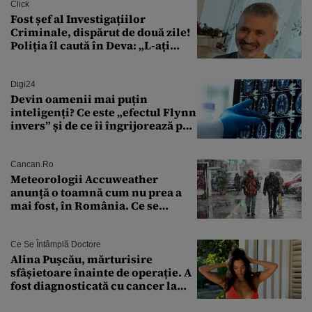
Click
Fost șef al Investigațiilor
Criminale, dispărut de două zile!
Poliția îl caută în Deva: „L-ați
văzut?”
Digi24
Devin oamenii mai puțin
inteligenți? Ce este „efectul Flynn
invers” și de ce îi îngrijorează pe
cercetători
Cancan.ro
Meteorologii Accuweather
anunță o toamnă cum nu prea a
mai fost, în România. Ce se
întâmplă în septembrie,
octombrie și noiembrie 2026, în
București. Pe ce dată ninge
Ce Se Întâmplă Doctore
Alina Pușcău, mărturisire
sfâșietoare înainte de operație. A
fost diagnosticată cu cancer la
sân în metastază: „Este singurul
tratament care o să mă ajute să