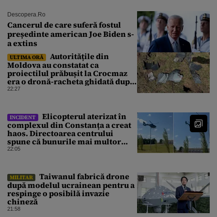
Descopera.ro
Cancerul de care suferă fostul
președinte american Joe Biden s-
a extins
Autoritățile din
ULTIMA ORĂ
Moldova au constatat ca
proiectilul prăbușit la Crocmaz
era o dronă-racheta ghidată după
finalizarea primei investigații
22:27
Elicopterul aterizat în
INCIDENT
complexul din Constanța a creat
haos. Directoarea centrului
spune că bunurile mai multor
clienți ar fi dispărut
22:05
⁠Taiwanul fabrică drone
MILITAR
după modelul ucrainean pentru a
respinge o posibilă invazie
chineză
21:58