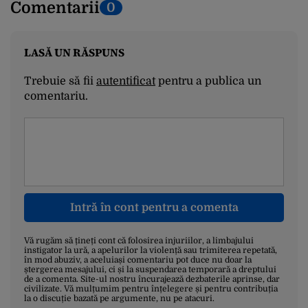
Comentarii
0
LASĂ UN RĂSPUNS
Trebuie să fii
autentificat
pentru a publica un
comentariu.
Intră în cont pentru a comenta
Vă rugăm să țineți cont că folosirea injuriilor, a limbajului
instigator la ură, a apelurilor la violență sau trimiterea repetată,
în mod abuziv, a aceluiași comentariu pot duce nu doar la
ștergerea mesajului, ci și la suspendarea temporară a dreptului
de a comenta. Site-ul nostru încurajează dezbaterile aprinse, dar
civilizate. Vă mulțumim pentru înțelegere și pentru contribuția
la o discuție bazată pe argumente, nu pe atacuri.