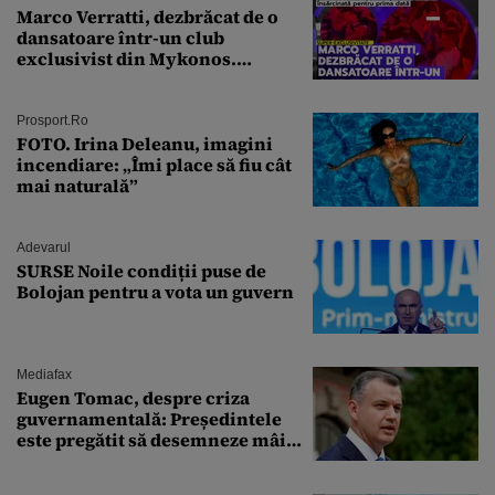
Marco Verratti, dezbrăcat de o
dansatoare într-un club
exclusivist din Mykonos.
Campionul italian a cedat
complet în fața ispitei!
Prosport.ro
FOTO. Irina Deleanu, imagini
incendiare: „Îmi place să fiu cât
mai naturală”
Adevarul
SURSE Noile condiții puse de
Bolojan pentru a vota un guvern
Mediafax
Eugen Tomac, despre criza
guvernamentală: Președintele
este pregătit să desemneze mâine
un candidat