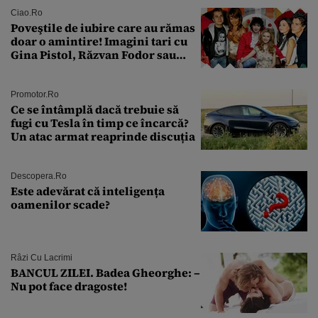
îmi salvez viața”
Ciao.ro
Poveştile de iubire care au rămas
doar o amintire! Imagini tari cu
Gina Pistol, Răzvan Fodor sau
Andra Măruţă şi foştii parteneri
Promotor.ro
Ce se întâmplă dacă trebuie să
fugi cu Tesla în timp ce încarcă?
Un atac armat reaprinde discuția
Descopera.ro
Este adevărat că inteligența
oamenilor scade?
Râzi Cu Lacrimi
BANCUL ZILEI. Badea Gheorghe: –
Nu pot face dragoste!