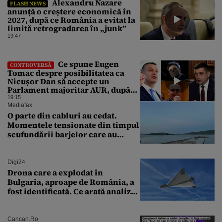
Alexandru Nazare
FLASH NEWS
anunță o creștere economică în
2027, după ce România a evitat la
limită retrogradarea în „junk”
19:47
Ce spune Eugen
CONTROVERSĂ
Tomac despre posibilitatea ca
Nicușor Dan să accepte un
Parlament majoritar AUR, după
ce Bolojan a recunoscut că s-a
19:15
întâlnit cu Simion
Mediafax
O parte din cabluri au cedat.
Momentele tensionate din timpul
scufundării barjelor care au
salvat Reactorul 2 de la
Cernavodă
Digi24
Drona care a explodat în
Bulgaria, aproape de România, a
fost identificată. Ce arată analiza
preliminară a epavei
Cancan.ro