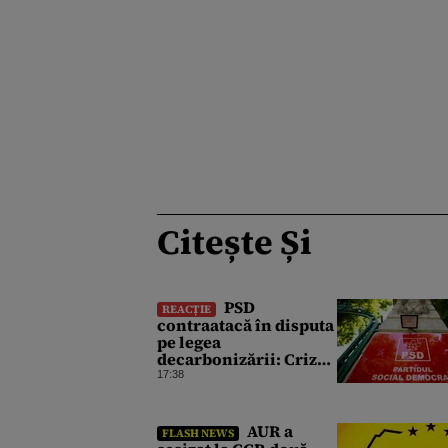
Citește Și
PSD
REACȚIE
contraatacă în disputa
pe legea
decarbonizării: Criza
energetică obligă
17:38
România să păstreze
centralele pe cărbune.
Bolojan, acuzat de
AUR a
FLASH NEWS
duplicitate