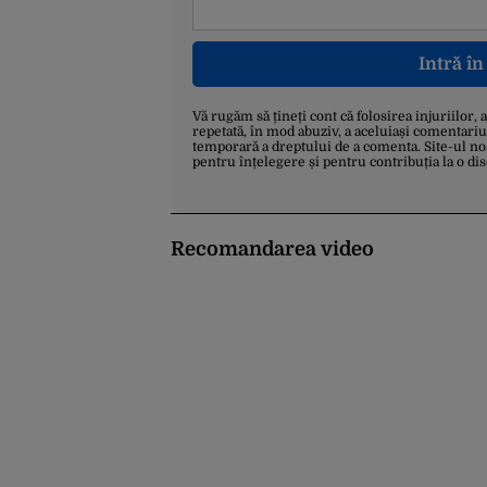
Intră î
Vă rugăm să țineți cont că folosirea injuriilor, 
repetată, în mod abuziv, a aceluiași comentariu
temporară a dreptului de a comenta. Site-ul no
pentru înțelegere și pentru contribuția la o di
Recomandarea video