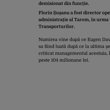
demisionat din funcție.
Florin Șușanu a fost director oper
administrație al Tarom, în urma u
Transporturilor.
Numirea vine după ce Eugen David
sa fiind luată după ce la ultima 
criticat managementul acestuia, î
peste 104 milionane lei.