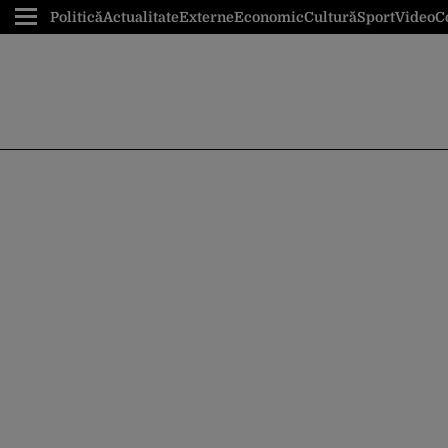
Politică
Actualitate
Externe
Economic
Cultură
Sport
Video
C