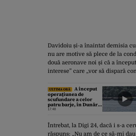
Davidoiu și-a înaintat demisia cu
nu are motive să plece de la co
două aeronave noi și că a începu
interese” care „vor să dispară com
A început
ULTIMA ORĂ
operaţiunea de
scufundare a celor
patru barje, în Dunăre,
pentru creşterea
17:48
debitului apei
Întrebat, la Digi 24, dacă i s-a c
răspuns: „Nu am de ce să-mi dau 