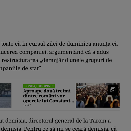
 toate că în cursul zilei de duminică anunța că
nducerea companiei, argumentând că a adus
t restructurarea „deranjând unele grupuri de
paniile de stat”.
SONDAJ DE OPINIE
Aproape două treimi
dintre români vor
operele lui Constantin
Brâncuși în
17:47
patrimoniul statului,
arată un sondaj
erut demisia, directorul general de la Tarom a
demisia. Pentru ce să mi se ceară demisia, că