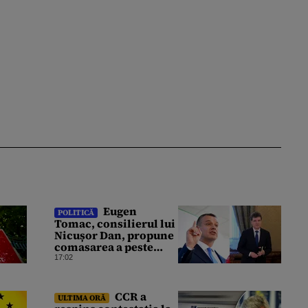
Eugen
POLITICĂ
Tomac, consilierul lui
Nicușor Dan, propune
comasarea a peste
1.500 de primării și
17:02
reorganizarea
administrativă a
județelor
CCR a
ULTIMA ORĂ