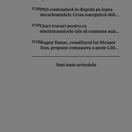
patrimoniul statului, arată un sondaj
17:38
PSD contraatacă în disputa pe legea
decarbonizării: Criza energetică obligă
România să păstreze centralele pe
cărbune. Bolojan, acuzat de duplicitate
17:27
Cinci trucuri pentru ca
electrocasnicele tale să consume mai
puțin și să reziste mai mult
17:02
Eugen Tomac, consilierul lui Nicușor
Dan, propune comasarea a peste 1.500
de primării și reorganizarea
administrativă a județelor
Vezi toate articolele