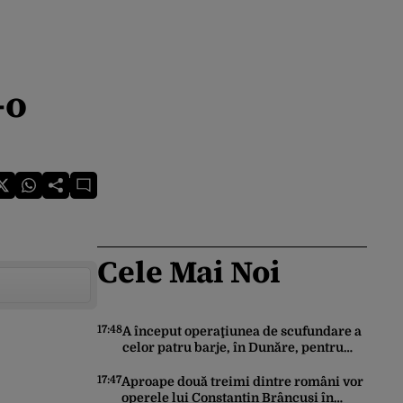
-o
Cele Mai Noi
17:48
A început operaţiunea de scufundare a
celor patru barje, în Dunăre, pentru
creşterea debitului apei
17:47
Aproape două treimi dintre români vor
operele lui Constantin Brâncuși în