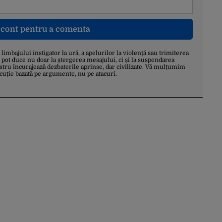
n cont pentru a comenta
a limbajului instigator la ură, a apelurilor la violență sau trimiterea
 pot duce nu doar la ștergerea mesajului, ci și la suspendarea
stru încurajează dezbaterile aprinse, dar civilizate. Vă mulțumim
scuție bazată pe argumente, nu pe atacuri.