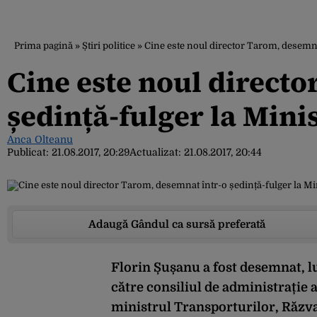
Prima pagină
»
Știri politice
»
Cine este noul director Tarom, desemna
Cine este noul direct
ședință-fulger la Mini
Anca Olteanu
Publicat:
21.08.2017, 20:29
Actualizat:
21.08.2017, 20:44
Adaugă Gândul ca sursă preferată
Florin Șușanu a fost desemnat, l
către consiliul de administrație
ministrul Transporturilor, Răzv