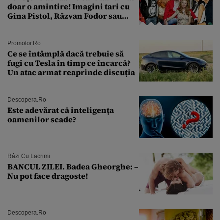
doar o amintire! Imagini tari cu
Gina Pistol, Răzvan Fodor sau
Andra Măruţă şi foştii parteneri
Promotor.ro
Ce se întâmplă dacă trebuie să
fugi cu Tesla în timp ce încarcă?
Un atac armat reaprinde discuția
Descopera.ro
Este adevărat că inteligența
oamenilor scade?
Râzi Cu Lacrimi
BANCUL ZILEI. Badea Gheorghe: –
Nu pot face dragoste!
Descopera.ro