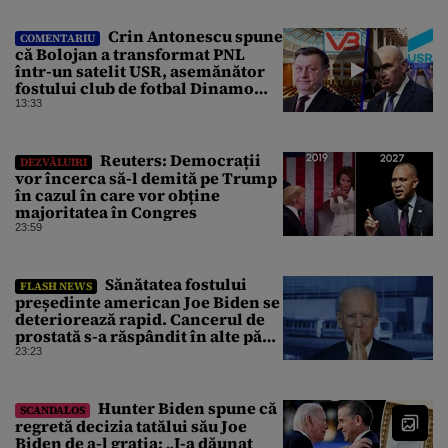
revistă derapajele oficialului
Crin Antonescu spune
COMENTARIU
că Bolojan a transformat PNL
într-un satelit USR, asemănător
fostului club de fotbal Dinamo
Victoria, care a aparținut Miliției
13:33
Reuters: Democrații
DEZVĂLUIRI
vor încerca să-l demită pe Trump
în cazul în care vor obține
majoritatea în Congres
23:59
Sănătatea fostului
FLASH NEWS
președinte american Joe Biden se
deteriorează rapid. Cancerul de
prostată s-a răspândit în alte părți
ale corpului
23:23
Hunter Biden spune că
SCANDALOS
regretă decizia tatălui său Joe
Biden de a-l grația: „I-a dăunat