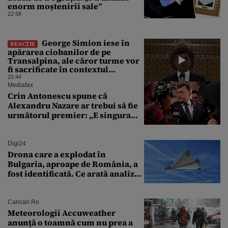
enorm moștenirii sale”
22:58
George Simion iese în
REACȚIE
apărarea ciobanilor de pe
Transalpina, ale căror turme vor
fi sacrificate în contextul
focarului de variolă ovină
22:44
Mediafax
Crin Antonescu spune că
Alexandru Nazare ar trebui să fie
următorul premier: „E singura
soluție”
Digi24
Drona care a explodat în
Bulgaria, aproape de România, a
fost identificată. Ce arată analiza
preliminară a epavei
Cancan.ro
Meteorologii Accuweather
anunță o toamnă cum nu prea a