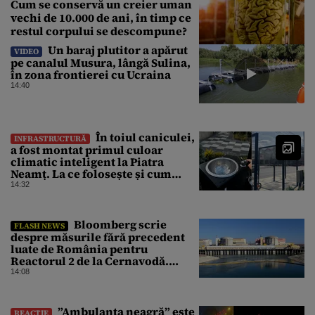
Cum se conservă un creier uman
vechi de 10.000 de ani, în timp ce
restul corpului se descompune?
Un baraj plutitor a apărut
VIDEO
pe canalul Musura, lângă Sulina,
în zona frontierei cu Ucraina
14:40
În toiul caniculei,
INFRASTRUCTURĂ
a fost montat primul culoar
climatic inteligent la Piatra
Neamț. La ce folosește și cum
arată
14:32
Bloomberg scrie
FLASH NEWS
despre măsurile fără precedent
luate de România pentru
Reactorul 2 de la Cernavodă.
Operațiunea a mai câștigat nouă
14:08
zile
”Ambulanța neagră” este
REACȚIE