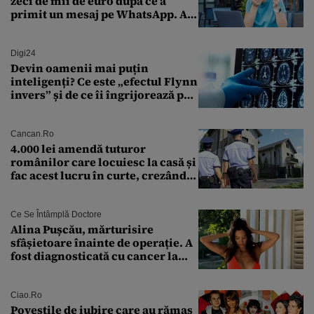
zeci de mii de euro după ce a
primit un mesaj pe WhatsApp. A
crezut că va moșteni 175.000 de
euro din Franța
Digi24
Devin oamenii mai puțin
inteligenți? Ce este „efectul Flynn
invers” și de ce îi îngrijorează pe
cercetători
Cancan.ro
4.000 lei amendă tuturor
românilor care locuiesc la casă și
fac acest lucru în curte, crezând
că nu îi vede nimeni
Ce Se Întâmplă Doctore
Alina Pușcău, mărturisire
sfâșietoare înainte de operație. A
fost diagnosticată cu cancer la
sân în metastază: „Este singurul
tratament care o să mă ajute să
îmi salvez viața”
Ciao.ro
Poveştile de iubire care au rămas