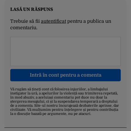
LASĂ UN RĂSPUNS
Trebuie să fii
autentificat
pentru a publica un
comentariu.
Intră în cont pentru a comenta
Vă rugăm să țineți cont că folosirea injuriilor, a limbajului
instigator la ură, a apelurilor la violență sau trimiterea repetată,
în mod abuziv, a aceluiași comentariu pot duce nu doar la
ștergerea mesajului, ci și la suspendarea temporară a dreptului
de a comenta. Site-ul nostru încurajează dezbaterile aprinse, dar
civilizate. Vă mulțumim pentru înțelegere și pentru contribuția
la o discuție bazată pe argumente, nu pe atacuri.