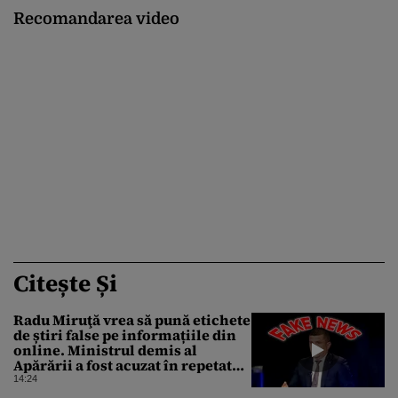
Recomandarea video
Citește Și
Radu Miruţă vrea să pună etichete
de știri false pe informațiile din
online. Ministrul demis al
Apărării a fost acuzat în repetate
rânduri că răspândeşte el însuși
14:24
dezinformări. Gândul trece în