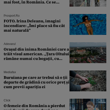
mai fost, în România. Ce se
întâmplă în septembrie,
octombrie și noiembrie 2026, în
București. Pe ce dată ninge
Prosport.ro
FOTO. Irina Deleanu, imagini
incendiare: „Îmi place să fiu cât
mai naturală”
Adevarul
Orașul din inima României care a
trăit visul american. „Țara Oltului
rămâne numai cu bogații, cu
babele, cu moșnegii și cu
sărăntocii”
Mediafax
Buruiana pe care ar trebui să o ții
departe de grădină cu orice preț și
cum previi apariția ei
Click
O femeie din România a pierdut