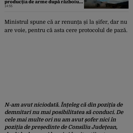
producția de arme după războiul
cu Iranul
14:55
Ministrul spune că ar renunța și la șifer, dar nu
are voie, pentru că asta cere protocolul de pază.
N-am avut niciodată. Înțeleg că din poziția de
demnitari nu mai posibilitatea să conduci. De
cele mai multe ori nu am avut șofer nici în
poziția de președinte de Consiliu Județean,