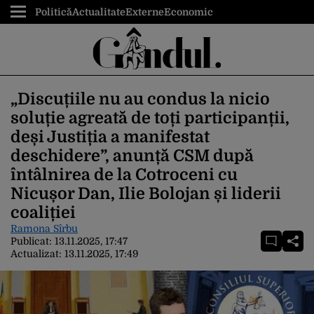
Politică
Actualitate
Externe
Economic
„Discuțiile nu au condus la nicio
soluție agreată de toți participanții,
deși Justiția a manifestat
deschidere”, anunță CSM după
întâlnirea de la Cotroceni cu
Nicușor Dan, Ilie Bolojan și liderii
coaliției
Ramona Sîrbu
Publicat:
13.11.2025, 17:47
Actualizat:
13.11.2025, 17:49