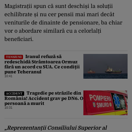
Magistrații spun că sunt deschiși la soluții
echilibrate și nu cer pensii mai mari decât
veniturile de dinainte de pensionare, ba chiar
vor o abordare similară cu a celorlalți
beneficiari.
Iranul refuză să
TENSIUNI
redeschidă Strâmtoarea Ormuz
fără un acord cu SUA. Ce condiții
pune Teheranul
10:41
Tragedie pe străzile din
ACCIDENT
România! Accident grav pe DN6. O
persoană a murit
10:31
„
Reprezentanții Consiliului Superior al