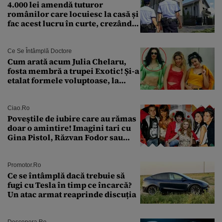
4.000 lei amendă tuturor
românilor care locuiesc la casă și
fac acest lucru în curte, crezând
că nu îi vede nimeni
Ce Se Întâmplă Doctore
Cum arată acum Julia Chelaru,
fosta membră a trupei Exotic! Și-a
etalat formele voluptoase, la
aproape 50 de ani
Ciao.ro
Poveştile de iubire care au rămas
doar o amintire! Imagini tari cu
Gina Pistol, Răzvan Fodor sau
Andra Măruţă şi foştii parteneri
Promotor.ro
Ce se întâmplă dacă trebuie să
fugi cu Tesla în timp ce încarcă?
Un atac armat reaprinde discuția
Descopera.ro