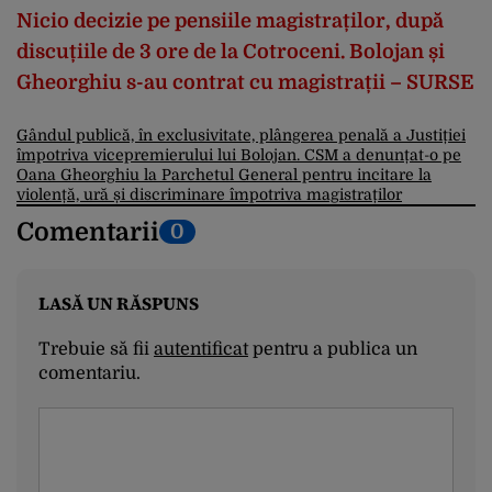
Nicio decizie pe pensiile magistraților, după
discuțiile de 3 ore de la Cotroceni. Bolojan și
Gheorghiu s-au contrat cu magistrații – SURSE
Gândul publică, în exclusivitate, plângerea penală a Justiției
împotriva vicepremierului lui Bolojan. CSM a denunțat-o pe
Oana Gheorghiu la Parchetul General pentru incitare la
violență, ură și discriminare împotriva magistraților
Comentarii
0
LASĂ UN RĂSPUNS
Trebuie să fii
autentificat
pentru a publica un
comentariu.