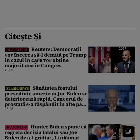
Citește Și
Reuters: Democrații
DEZVĂLUIRI
vor încerca să-l demită pe Trump
în cazul în care vor obține
majoritatea în Congres
23:59
Sănătatea fostului
FLASH NEWS
președinte american Joe Biden se
deteriorează rapid. Cancerul de
prostată s-a răspândit în alte părți
ale corpului
23:23
Hunter Biden spune că
SCANDALOS
regretă decizia tatălui său Joe
Biden de a-l grația: „I-a dăunat