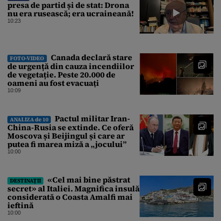
presa de partid și de stat: Drona
nu era rusească; era ucraineană!
10:23
Canada declară stare
FOTO-VIDEO
de urgență din cauza incendiilor
de vegetație. Peste 20.000 de
oameni au fost evacuați
10:09
Pactul militar Iran-
ANALIZA de 10
China-Rusia se extinde. Ce oferă
Moscova și Beijingul și care ar
putea fi marea miză a „jocului”
10:00
«Cel mai bine păstrat
DESTINAȚII
secret» al Italiei. Magnifica insulă
considerată o Coasta Amalfi mai
ieftină
10:00