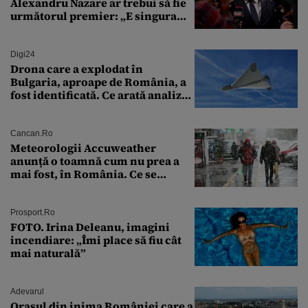
Alexandru Nazare ar trebui să fie
următorul premier: „E singura
soluție”
Digi24
Drona care a explodat în
Bulgaria, aproape de România, a
fost identificată. Ce arată analiza
preliminară a epavei
Cancan.ro
Meteorologii Accuweather
anunță o toamnă cum nu prea a
mai fost, în România. Ce se
întâmplă în septembrie,
octombrie și noiembrie 2026, în
București. Pe ce dată ninge
Prosport.ro
FOTO. Irina Deleanu, imagini
incendiare: „Îmi place să fiu cât
mai naturală”
Adevarul
Orașul din inima României care a