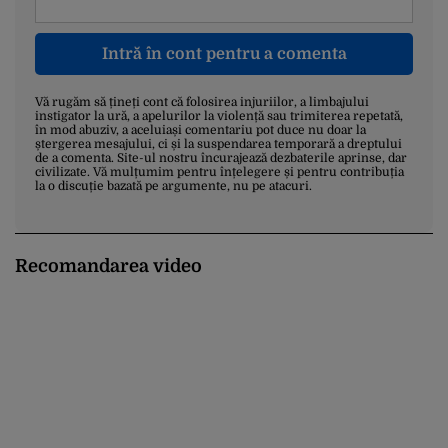
Intră în cont pentru a comenta
Vă rugăm să țineți cont că folosirea injuriilor, a limbajului
instigator la ură, a apelurilor la violență sau trimiterea repetată,
în mod abuziv, a aceluiași comentariu pot duce nu doar la
ștergerea mesajului, ci și la suspendarea temporară a dreptului
de a comenta. Site-ul nostru încurajează dezbaterile aprinse, dar
civilizate. Vă mulțumim pentru înțelegere și pentru contribuția
la o discuție bazată pe argumente, nu pe atacuri.
Recomandarea video