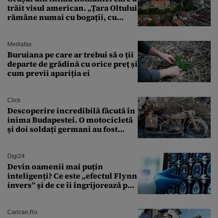
trăit visul american. „Țara Oltului
rămâne numai cu bogații, cu
babele, cu moșnegii și cu
sărăntocii”
Mediafax
Buruiana pe care ar trebui să o ții
departe de grădină cu orice preț și
cum previi apariția ei
Click
Descoperire incredibilă făcută în
inima Budapestei. O motocicletă
și doi soldați germani au fost
găsiți în Dunăre
Digi24
Devin oamenii mai puțin
inteligenți? Ce este „efectul Flynn
invers” și de ce îi îngrijorează pe
cercetători
Cancan.ro