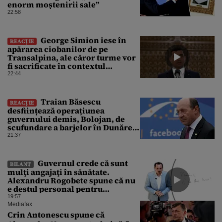
enorm moștenirii sale”
22:58
George Simion iese în
REACȚIE
apărarea ciobanilor de pe
Transalpina, ale căror turme vor
fi sacrificate în contextul
focarului de variolă ovină
22:44
Traian Băsescu
REACȚIE
desființează operațiunea
guvernului demis, Bolojan, de
scufundare a barjelor în Dunăre:
„Este o improvizație”
21:37
Guvernul crede că sunt
BILANȚ
mulţi angajaţi în sănătate.
Alexandru Rogobete spune că nu
e destul personal pentru
combaterea infecţiilor
19:57
nosocomiale
Mediafax
Crin Antonescu spune că