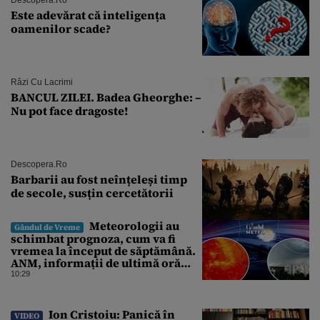
Este adevărat că inteligența
oamenilor scade?
Râzi Cu Lacrimi
BANCUL ZILEI. Badea Gheorghe: –
Nu pot face dragoste!
Descopera.ro
Barbarii au fost neînțeleși timp
de secole, susțin cercetătorii
Meteorologii au
Gândul de Vreme
schimbat prognoza, cum va fi
vremea la început de săptămână.
ANM, informații de ultimă oră
pentru Gândul
10:29
Ion Cristoiu: Panică în
VIDEO