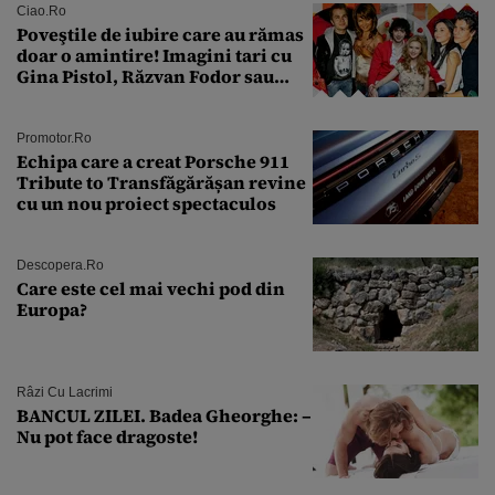
Ciao.ro
Poveştile de iubire care au rămas
doar o amintire! Imagini tari cu
Gina Pistol, Răzvan Fodor sau
Andra Măruţă şi foştii parteneri
Promotor.ro
Echipa care a creat Porsche 911
Tribute to Transfăgărășan revine
cu un nou proiect spectaculos
Descopera.ro
Care este cel mai vechi pod din
Europa?
Râzi Cu Lacrimi
BANCUL ZILEI. Badea Gheorghe: –
Nu pot face dragoste!