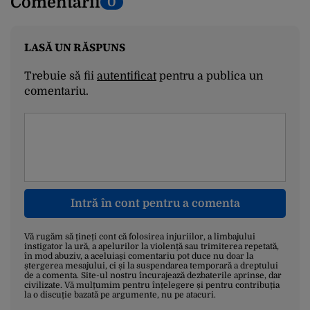
Comentarii
0
LASĂ UN RĂSPUNS
Trebuie să fii
autentificat
pentru a publica un
comentariu.
Intră în cont pentru a comenta
Vă rugăm să țineți cont că folosirea injuriilor, a limbajului
instigator la ură, a apelurilor la violență sau trimiterea repetată,
în mod abuziv, a aceluiași comentariu pot duce nu doar la
ștergerea mesajului, ci și la suspendarea temporară a dreptului
de a comenta. Site-ul nostru încurajează dezbaterile aprinse, dar
civilizate. Vă mulțumim pentru înțelegere și pentru contribuția
la o discuție bazată pe argumente, nu pe atacuri.