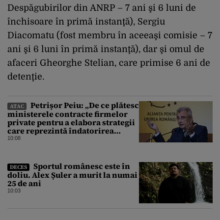
Despăgubirilor din ANRP – 7 ani şi 6 luni de
închisoare în primă instanţă), Sergiu
Diacomatu (fost membru în aceeaşi comisie – 7
ani şi 6 luni în primă instanţă), dar şi omul de
afaceri Gheorghe Stelian, care primise 6 ani de
detenţie.
Petrișor Peiu: „De ce plătesc
ATAC
ministerele contracte firmelor
private pentru a elabora strategii
care reprezintă îndatorirea
angajaților din minister?”
10:08
Sportul românesc este în
DECES
doliu. Alex Șuler a murit la numai
25 de ani
10:03