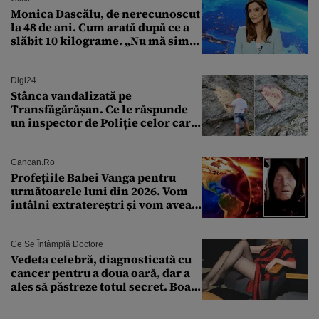
Monica Dascălu, de nerecunoscut
la 48 de ani. Cum arată după ce a
slăbit 10 kilograme. „Nu mă simt
bine în această perioadă”
Digi24
Stânca vandalizată pe
Transfăgărășan. Ce le răspunde
un inspector de Poliție celor care
întreabă: „Dar ce a făcut?”
Cancan.ro
Profețiile Babei Vanga pentru
următoarele luni din 2026. Vom
întâlni extratereștri și vom avea
un nou conflict global
Ce Se Întâmplă Doctore
Vedeta celebră, diagnosticată cu
cancer pentru a doua oară, dar a
ales să păstreze totul secret. Boala
a fost descoperită la un control de
rutină