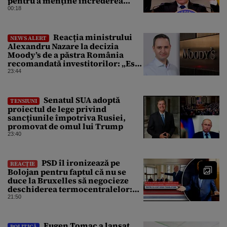
pentru a menține încrederea
investitorilor: „Totuși,
00:18
perspectiva rămâne rezervată”
Reacția ministrului
NEWS ALERT
Alexandru Nazare la decizia
Moody’s de a păstra România
recomandată investitorilor: „Este
un răgaz, dar în niciun caz un
23:44
motiv de relaxare”
Senatul SUA adoptă
TENSIUNI
proiectul de lege privind
sancțiunile împotriva Rusiei,
promovat de omul lui Trump
23:40
PSD îl ironizează pe
REACȚIE
Bolojan pentru faptul că nu se
duce la Bruxelles să negocieze
deschiderea termocentralelor:
„Pentru că a dat afară
21:50
translatorii”
Eugen Tomac a lansat
POLITICĂ