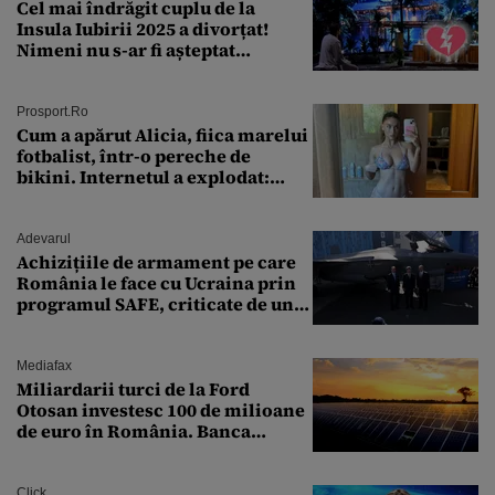
Cel mai îndrăgit cuplu de la
Insula Iubirii 2025 a divorțat!
Nimeni nu s-ar fi așteptat
vreodată la așa ceva
Prosport.ro
Cum a apărut Alicia, fiica marelui
fotbalist, într-o pereche de
bikini. Internetul a explodat:
„Zeiță superbă!”
Adevarul
Achizițiile de armament pe care
România le face cu Ucraina prin
programul SAFE, criticate de un
expert în securitate: „Nu știm ce
arme ne trebuie”
Mediafax
Miliardarii turci de la Ford
Otosan investesc 100 de milioane
de euro în România. Banca
Transilvania le acordă o
finanțare uriașă
Click