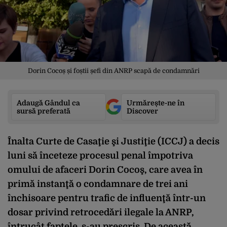
Dorin Cocoș și foștii șefi din ANRP scapă de condamnări
Adaugă Gândul ca
Urmărește-ne în
sursă preferată
Discover
Înalta Curte de Casaţie şi Justiţie (ICCJ) a decis
luni să înceteze procesul penal împotriva
omului de afaceri Dorin Cocoş, care avea în
primă instanţă o condamnare de trei ani
închisoare pentru trafic de influenţă într-un
dosar privind retrocedări ilegale la ANRP,
întrucât faptele s-au prescris. De
această