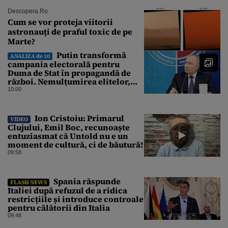
Descopera.ro
Cum se vor proteja viitorii
astronauți de praful toxic de pe
Marte?
Putin transformă
ANALIZA de 10
campania electorală pentru
Duma de Stat în propagandă de
război. Nemulțumirea elitelor,
tratată cu indiferență la Kremlin
10:00
Ion Cristoiu: Primarul
VIDEO
Clujului, Emil Boc, recunoaște
entuziasmat că Untold nu e un
moment de cultură, ci de băutură!
09:58
Spania răspunde
FLASH NEWS
Italiei după refuzul de a ridica
restricțiile și introduce controale
pentru călătorii din Italia
09:48