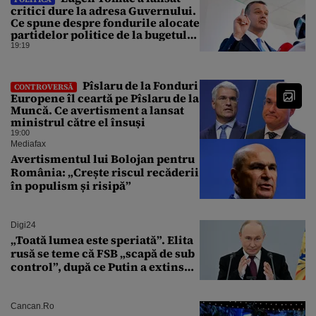
critici dure la adresa Guvernului.
Ce spune despre fondurile alocate
partidelor politice de la bugetul
de stat
19:19
Pîslaru de la Fonduri
CONTROVERSĂ
Europene îl ceartă pe Pîslaru de la
Muncă. Ce avertisment a lansat
ministrul către el însuși
19:00
Mediafax
Avertismentul lui Bolojan pentru
România: „Crește riscul recăderii
în populism și risipă”
Digi24
„Toată lumea este speriată”. Elita
rusă se teme că FSB „scapă de sub
control”, după ce Putin a extins
puterea serviciului
Cancan.ro