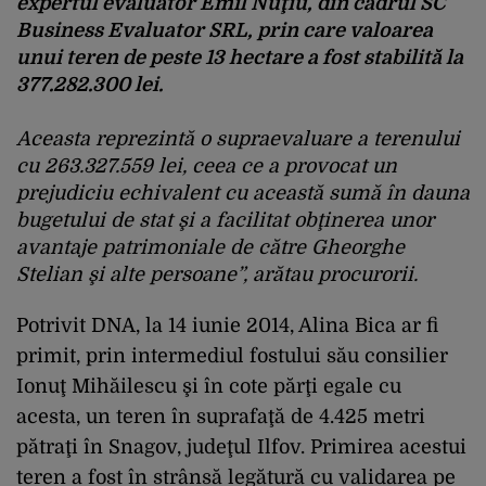
expertul evaluator Emil Nuţiu, din cadrul SC
Business Evaluator SRL, prin care valoarea
unui teren de peste 13 hectare a fost stabilită la
377.282.300 lei.
Aceasta reprezintă o supraevaluare a terenului
cu 263.327.559 lei, ceea ce a provocat un
prejudiciu echivalent cu această sumă în dauna
bugetului de stat şi a facilitat obţinerea unor
avantaje patrimoniale de către Gheorghe
Stelian şi alte persoane”, arătau procurorii.
Potrivit DNA, la 14 iunie 2014, Alina Bica ar fi
primit, prin intermediul fostului său consilier
Ionuţ Mihăilescu şi în cote părţi egale cu
acesta, un teren în suprafaţă de 4.425 metri
pătraţi în Snagov, judeţul Ilfov. Primirea acestui
teren a fost în strânsă legătură cu validarea pe