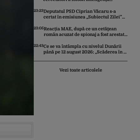
Artificială pentru a crea primele
virusuri sintetice la tratarea de E.coli
23:23
Deputatul PSD Ciprian Văcaru s-a
certat în emisiunea „Subiectul Zilei”
cu deputatul USR Cezar Drăgoescu,
deficitul fiind motivul scandalului
23:05
Reacția MAE, după ce un cetăţean
român acuzat de spionaj a fost arestat
în Germania. Complotase cu un
ucrainean ca să asasineze un
22:43
Ce se va întâmpla cu nivelul Dunării
producător de drone
până pe 12 august 2026: „Scăderea în 7
zile este de 10 centimetri”
Vezi toate articolele