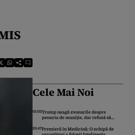
OMIS
Cele Mai Noi
01:02
Trump neagă zvonurile despre
penuria de muniție, dar refuză să
trimită rachete Ucrainei: „Avem și noi
nevoie de rachete”
23:47
Premieră în Medicină: O echipă de
cercetători a folosit Inteligența