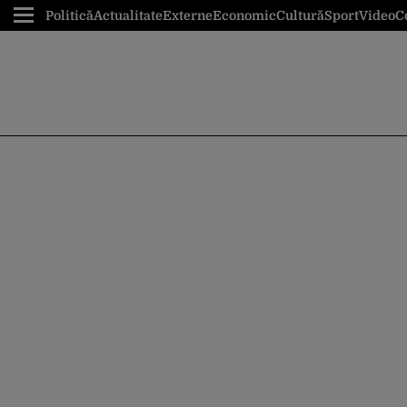
Politică
Actualitate
Externe
Economic
Cultură
Sport
Video
C