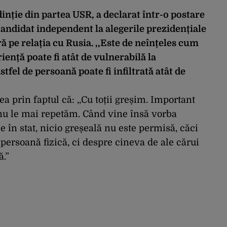
inție din partea USR, a declarat într-o postare
ndidat independent la alegerile prezidențiale
 pe relația cu Rusia. ,,Este de neînțeles cum
iență poate fi atât de vulnerabilă la
tfel de persoană poate fi infiltrată atât de
a prin faptul că: ,,Cu toții greșim. Important
 nu le mai repetăm. Când vine însă vorba
 în stat, nicio greșeală nu este permisă, căci
ersoană fizică, ci despre cineva de ale cărui
ă.”