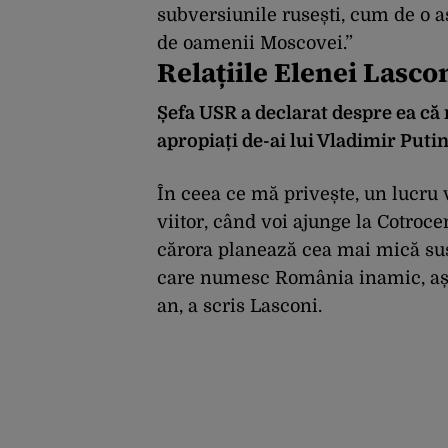
subversiunile rusești, cum de o as
de oamenii Moscovei.”
Relațiile Elenei Lasco
Șefa USR a declarat despre ea că
apropiați de-ai lui Vladimir Putin
În ceea ce mă privește, un lucru v
viitor, când voi ajunge la Cotroc
cărora planează cea mai mică sus
care numesc România inamic, așa 
an, a scris Lasconi.