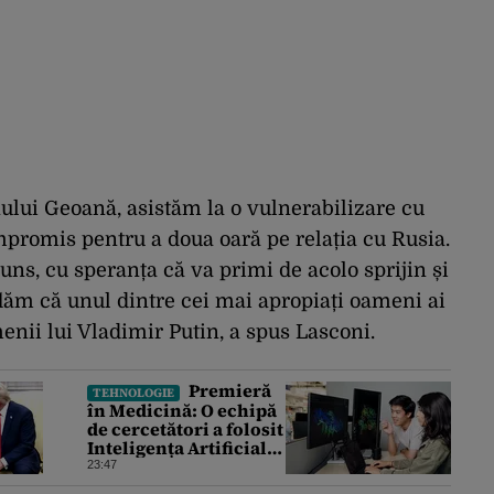
ului Geoană, asistăm la o vulnerabilizare cu
promis pentru a doua oară pe relația cu Rusia.
uns, cu speranța că va primi de acolo sprijin și
flăm că unul dintre cei mai apropiați oameni ai
menii lui Vladimir Putin, a spus Lasconi.
Premieră
TEHNOLOGIE
în Medicină: O echipă
de cercetători a folosit
Inteligența Artificială
pentru a crea primele
23:47
virusuri sintetice la