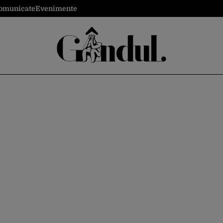
omunicate
Evenimente