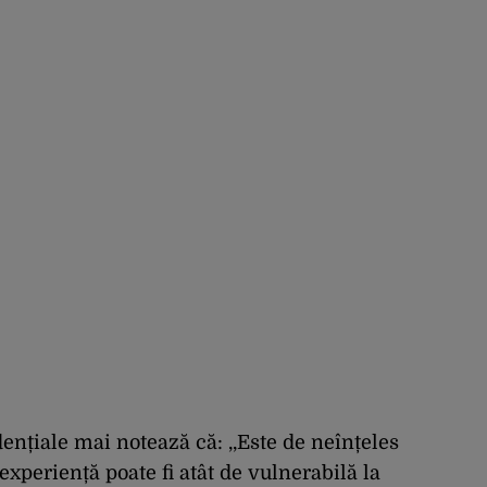
tratarea de E.coli
ențiale mai notează că: ,,Este de neînțeles
xperiență poate fi atât de vulnerabilă la