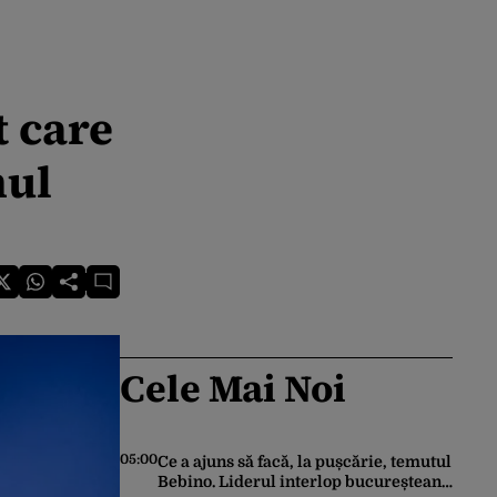
 care
mul
Cele Mai Noi
05:00
Ce a ajuns să facă, la pușcărie, temutul
Bebino. Liderul interlop bucureștean,