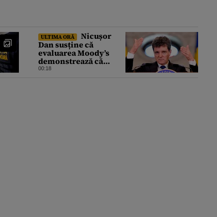
Nicușor
ULTIMA ORĂ
Dan susține că
evaluarea Moody’s
demonstrează că
România a făcut pașii
00:18
necesari pentru a
menține încrederea
investitorilor: „Totuși,
perspectiva rămâne
rezervată”