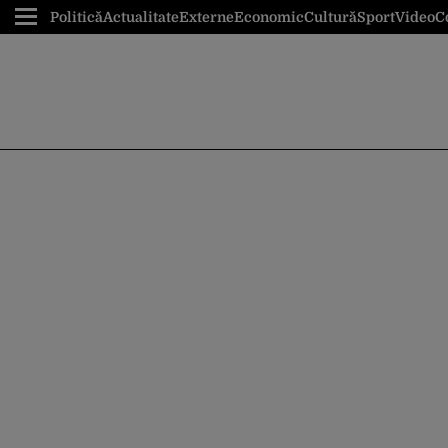
Politică
Actualitate
Externe
Economic
Cultură
Sport
Video
C