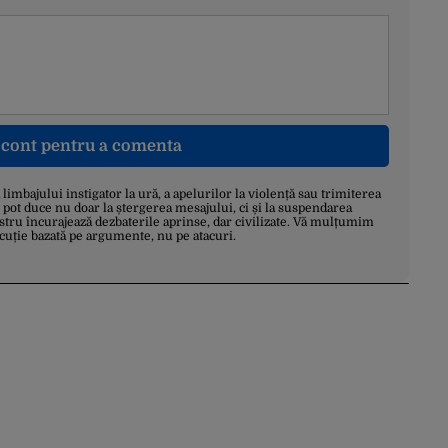
n cont pentru a comenta
a limbajului instigator la ură, a apelurilor la violență sau trimiterea
 pot duce nu doar la ștergerea mesajului, ci și la suspendarea
stru încurajează dezbaterile aprinse, dar civilizate. Vă mulțumim
scuție bazată pe argumente, nu pe atacuri.