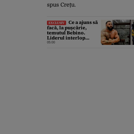
spus Crețu.
Ce a ajuns să
EXCLUSIV
facă, la pușcărie,
temutul Bebino.
Liderul interlop
bucureștean, trimis la
05:00
reeducare