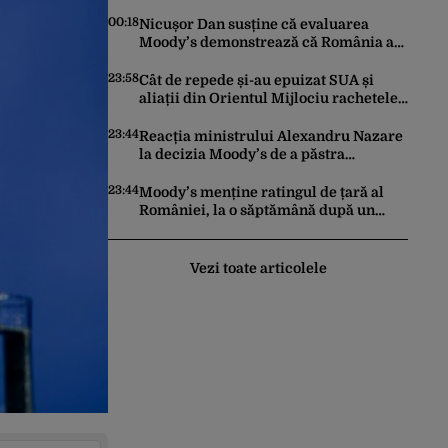
trimis la reeducare
00:18
Nicușor Dan susține că evaluarea
Moody’s demonstrează că România a
făcut pașii necesari pentru a menține
încrederea investitorilor: „Totuși,
23:58
Cât de repede și-au epuizat SUA și
perspectiva rămâne rezervată”
aliații din Orientul Mijlociu rachetele
în conflictul cu Iranul
23:44
Reacția ministrului Alexandru Nazare
la decizia Moody’s de a păstra
România recomandată investitorilor:
„Este un răgaz, dar în niciun caz un
23:44
Moody’s menține ratingul de țară al
motiv de relaxare”
României, la o săptămână după un
raport similar al agenției Fitch. Lipsa
unui guvern cu puteri depline,
principala vulnerabilitate din raport
Vezi toate articolele