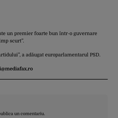
 este un premier foarte bun într-o guvernare
imp scurt”.
artidului”, a adăugat europarlamentarul PSD.
i@mediafax.ro
publica un comentariu.