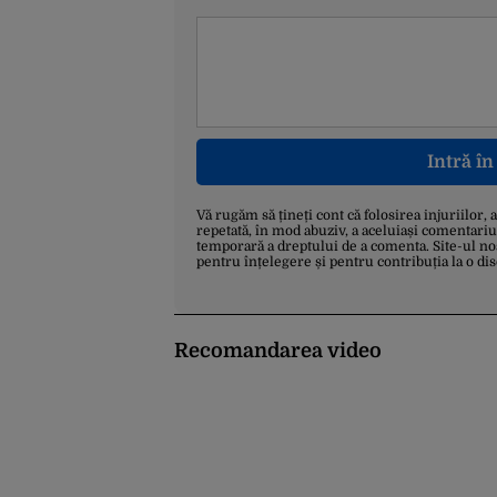
Intră î
Vă rugăm să țineți cont că folosirea injuriilor, 
repetată, în mod abuziv, a aceluiași comentariu
temporară a dreptului de a comenta. Site-ul no
pentru înțelegere și pentru contribuția la o di
Recomandarea video