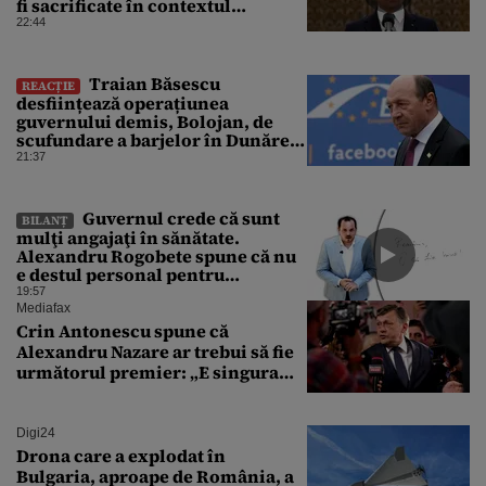
fi sacrificate în contextul
focarului de variolă ovină
22:44
Traian Băsescu
REACȚIE
desființează operațiunea
guvernului demis, Bolojan, de
scufundare a barjelor în Dunăre:
„Este o improvizație”
21:37
Guvernul crede că sunt
BILANȚ
mulţi angajaţi în sănătate.
Alexandru Rogobete spune că nu
e destul personal pentru
combaterea infecţiilor
19:57
nosocomiale
Mediafax
Crin Antonescu spune că
Alexandru Nazare ar trebui să fie
următorul premier: „E singura
soluție”
Digi24
Drona care a explodat în
Bulgaria, aproape de România, a