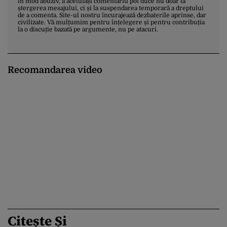
în mod abuziv, a aceluiași comentariu pot duce nu doar la
ștergerea mesajului, ci și la suspendarea temporară a dreptului
de a comenta. Site-ul nostru încurajează dezbaterile aprinse, dar
civilizate. Vă mulțumim pentru înțelegere și pentru contribuția
la o discuție bazată pe argumente, nu pe atacuri.
Recomandarea video
Citește Și