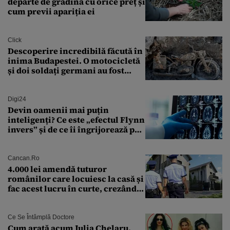
departe de grădină cu orice preț și
cum previi apariția ei
Click
Descoperire incredibilă făcută în
inima Budapestei. O motocicletă
și doi soldați germani au fost
găsiți în Dunăre
Digi24
Devin oamenii mai puțin
inteligenți? Ce este „efectul Flynn
invers” și de ce îi îngrijorează pe
cercetători
Cancan.ro
4.000 lei amendă tuturor
românilor care locuiesc la casă și
fac acest lucru în curte, crezând
că nu îi vede nimeni
Ce Se Întâmplă Doctore
Cum arată acum Julia Chelaru,