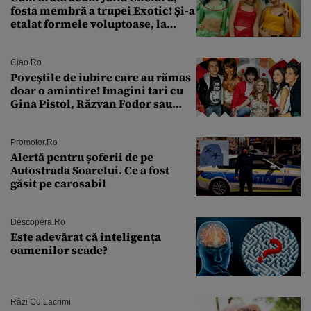
fosta membră a trupei Exotic! Și-a
etalat formele voluptoase, la
aproape 50 de ani
Ciao.ro
Poveştile de iubire care au rămas
doar o amintire! Imagini tari cu
Gina Pistol, Răzvan Fodor sau
Andra Măruţă şi foştii parteneri
Promotor.ro
Alertă pentru șoferii de pe
Autostrada Soarelui. Ce a fost
găsit pe carosabil
Descopera.ro
Este adevărat că inteligența
oamenilor scade?
Râzi Cu Lacrimi