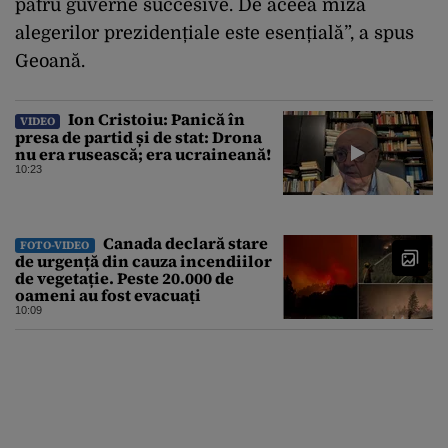
patru guverne succesive. De aceea miza
alegerilor prezidențiale este esențială”, a spus
Geoană.
Ion Cristoiu: Panică în
VIDEO
presa de partid și de stat: Drona
nu era rusească; era ucraineană!
10:23
Canada declară stare
FOTO-VIDEO
de urgență din cauza incendiilor
de vegetație. Peste 20.000 de
oameni au fost evacuați
10:09