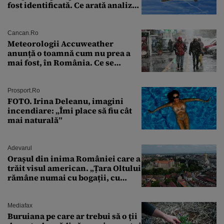
fost identificată. Ce arată analiza
preliminară a epavei
Cancan.ro
Meteorologii Accuweather
anunță o toamnă cum nu prea a
mai fost, în România. Ce se
întâmplă în septembrie,
octombrie și noiembrie 2026, în
București. Pe ce dată ninge
Prosport.ro
FOTO. Irina Deleanu, imagini
incendiare: „Îmi place să fiu cât
mai naturală”
Adevarul
Orașul din inima României care a
trăit visul american. „Țara Oltului
rămâne numai cu bogații, cu
babele, cu moșnegii și cu
sărăntocii”
Mediafax
Buruiana pe care ar trebui să o ții