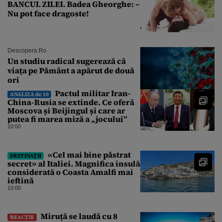
BANCUL ZILEI. Badea Gheorghe: –
Nu pot face dragoste!
Descopera.ro
Un studiu radical sugerează că
viața pe Pământ a apărut de două
ori
Pactul militar Iran-
ANALIZA de 10
China-Rusia se extinde. Ce oferă
Moscova și Beijingul și care ar
putea fi marea miză a „jocului”
10:00
«Cel mai bine păstrat
DESTINAȚII
secret» al Italiei. Magnifica insulă
considerată o Coasta Amalfi mai
ieftină
10:00
Miruță se laudă cu 8
REACȚIE