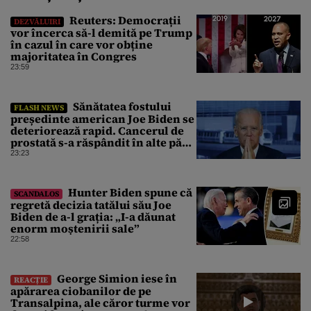
Reuters: Democrații
DEZVĂLUIRI
vor încerca să-l demită pe Trump
în cazul în care vor obține
majoritatea în Congres
23:59
Sănătatea fostului
FLASH NEWS
președinte american Joe Biden se
deteriorează rapid. Cancerul de
prostată s-a răspândit în alte părți
ale corpului
23:23
Hunter Biden spune că
SCANDALOS
regretă decizia tatălui său Joe
Biden de a-l grația: „I-a dăunat
enorm moștenirii sale”
22:58
George Simion iese în
REACȚIE
apărarea ciobanilor de pe
Transalpina, ale căror turme vor