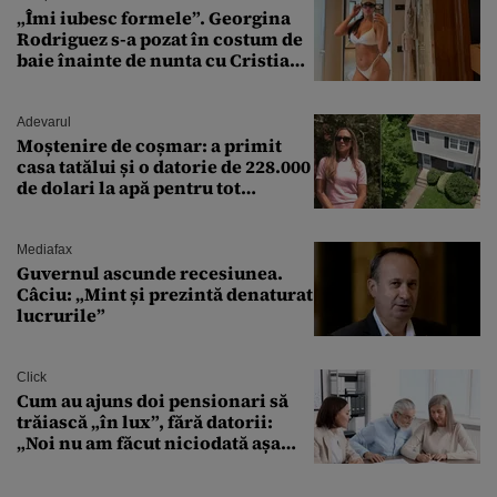
„Îmi iubesc formele”. Georgina
Rodriguez s-a pozat în costum de
baie înainte de nunta cu Cristiano
Ronaldo
Adevarul
Moștenire de coșmar: a primit
casa tatălui și o datorie de 228.000
de dolari la apă pentru tot
cartierul
Mediafax
Guvernul ascunde recesiunea.
Câciu: „Mint și prezintă denaturat
lucrurile”
Click
Cum au ajuns doi pensionari să
trăiască „în lux”, fără datorii:
„Noi nu am făcut niciodată așa
ceva”