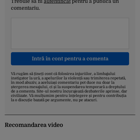
Trebuie să fii
autentificat
pentru a publica un
comentariu.
Intră în cont pentru a comenta
Vă rugăm să țineți cont că folosirea injuriilor, a limbajului
instigator la ură, a apelurilor la violență sau trimiterea repetată,
în mod abuziv, a aceluiași comentariu pot duce nu doar la
ștergerea mesajului, ci și la suspendarea temporară a dreptului
de a comenta. Site-ul nostru încurajează dezbaterile aprinse, dar
civilizate. Vă mulțumim pentru înțelegere și pentru contribuția
la o discuție bazată pe argumente, nu pe atacuri.
Recomandarea video