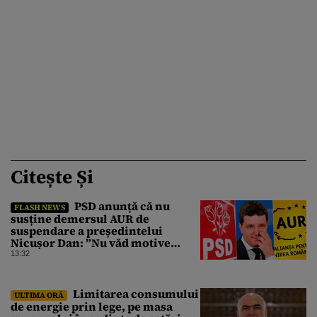
Citește Și
PSD anunță că nu
FLASH NEWS
susține demersul AUR de
suspendare a președintelui
Nicușor Dan: ”Nu văd motive
pentru care președintele ar trebui
13:32
suspendat”
Limitarea consumului
ULTIMA ORĂ
de energie prin lege, pe masa