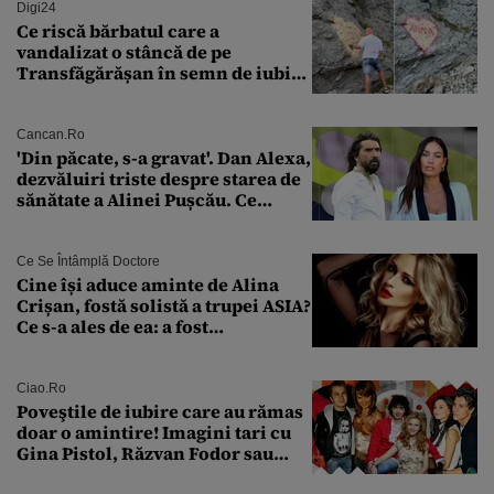
Digi24
Ce riscă bărbatul care a
vandalizat o stâncă de pe
Transfăgărășan în semn de iubire
față de „Anna”
Cancan.ro
'Din păcate, s-a gravat'. Dan Alexa,
dezvăluiri triste despre starea de
sănătate a Alinei Pușcău. Ce
discuție au avut cu două zile în
urmă
Ce Se Întâmplă Doctore
Cine își aduce aminte de Alina
Crișan, fostă solistă a trupei ASIA?
Ce s-a ales de ea: a fost
condamnată la închisoare cu
suspendare. Ce acuzații i se aduc
Ciao.ro
Poveştile de iubire care au rămas
doar o amintire! Imagini tari cu
Gina Pistol, Răzvan Fodor sau
Andra Măruţă şi foştii parteneri