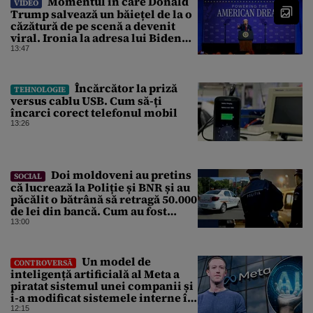
Momentul în care Donald
VIDEO
Trump salvează un băiețel de la o
căzătură de pe scenă a devenit
viral. Ironia la adresa lui Biden
care a stârnit râsete
13:47
Încărcător la priză
TEHNOLOGIE
versus cablu USB. Cum să-ți
încarci corect telefonul mobil
13:26
Doi moldoveni au pretins
SOCIAL
că lucrează la Poliție și BNR și au
păcălit o bătrână să retragă 50.000
de lei din bancă. Cum au fost
prinși
13:00
Un model de
CONTROVERSĂ
inteligență artificială al Meta a
piratat sistemul unei companii și
i-a modificat sistemele interne în
timpul unui test de securitate
12:15