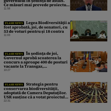
guvernului în ședința de astăzi.
Ce măsuri mai prevede proiectul
în caz de pandemie, cutremur sau
11:58
conflict armat
Legea Biodiversităţii a
FLASH NEWS
fost aprobată, joi, de senatori, cu
53 de voturi pentru şi 18 contra
11:03
În şedinţa de joi,
FLASH NEWS
Guvernul aprobă scoaterea la
concurs a aproape 400 de posturi
vacante la Transgaz,
Transelectrica şi Hidroelectrica
10:27
Strategia pentru
FLASH NEWS
conservarea biodiversităţii,
adoptată de Camera Deputaţilor.
USR susține că a votat proiectul
cu amendamentele PSD pentru a
22:31
nu bloca un jalon PNRR