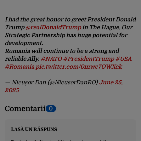
I had the great honor to greet President Donald
Trump
@realDonaldTrump
in The Hague. Our
Strategic Partnership has huge potential for
development.
Romania will continue to be a strong and
reliable Ally.
#NATO
#PresidentTrump
#USA
#Romania
pic.twitter.com/0mwe7OWXck
— Nicușor Dan (@NicusorDanRO)
June 25,
2025
Comentarii
0
LASĂ UN RĂSPUNS