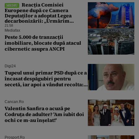
Reacția Comisiei
MEDIU
Europene după ce Camera
Deputaților a adoptat Legea
decarbonizării: „Urmărim
evoluția”
21:58
Mediafax
Peste 5.000 de tranzacții
imobiliare, blocate după atacul
cibernetic asupra ANCPI
Digi24
Tupeul unui primar PSD după ce a
încasat despăgubiri pentru
secetă, iar apoi a vândut recolta:
„Dar am plătit impozit pentru
banii ăia”
Cancan.ro
Valentin Sanfira o acuză pe
Codruța de adulter? 'Am iubit doi
ochi ce m-au înșelat!'
Prosport.ro