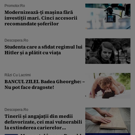
Promotor.ro
Modernizează-ți mașina fără
investiții mari. Cinci accesorii
recomandate șoferilor
Descopera.ro
Studenta care a sfidat regimul lui
Hitler și a plătit cu viața
Râzi Cu Lacrimi
BANCUL ZILEI. Badea Gheorghe: –
Nu pot face dragoste!
Descopera.ro
Tinerii și angajații din medii
defavorizate, cei mai vulnerabili
la extinderea carierelor
profesionale