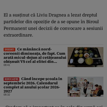
El a susținut că Liviu Dragnea a lezat dreptul
partidelor din opoziție de a se opune în Biroul
Permanent unei decizii de convocare a sesiunii
extraordinare.
Ce mănâncă nord-
INEDIT
coreenii dimineața, de fapt. Cum
arată micul-dejun al cetățeanului
obișnuit VS cel al elitei din
Phenian
08:41
Când începe școala în
EDUCAȚIE
septembrie 2026. Calendarul
complet al anului școlar 2026-
2027
08:32