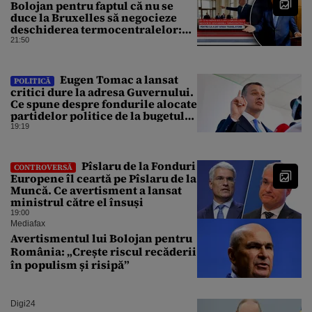
Bolojan pentru faptul că nu se
duce la Bruxelles să negocieze
deschiderea termocentralelor:
„Pentru că a dat afară
21:50
translatorii”
Eugen Tomac a lansat
POLITICĂ
critici dure la adresa Guvernului.
Ce spune despre fondurile alocate
partidelor politice de la bugetul
de stat
19:19
Pîslaru de la Fonduri
CONTROVERSĂ
Europene îl ceartă pe Pîslaru de la
Muncă. Ce avertisment a lansat
ministrul către el însuși
19:00
Mediafax
Avertismentul lui Bolojan pentru
România: „Crește riscul recăderii
în populism și risipă”
Digi24