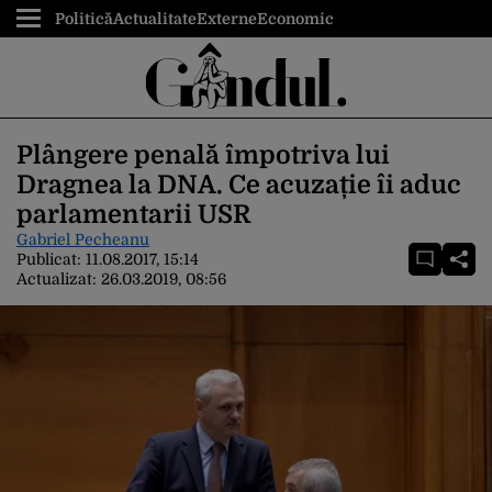
Politică
Actualitate
Externe
Economic
Plângere penală împotriva lui
Dragnea la DNA. Ce acuzație îi aduc
parlamentarii USR
Gabriel Pecheanu
Publicat:
11.08.2017, 15:14
Actualizat:
26.03.2019, 08:56