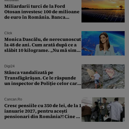
Miliardarii turci de la Ford
Otosan investesc 100 de milioane
de euro în România. Banca
Transilvania le acordă o
finanțare uriașă
Click
Monica Dascălu, de nerecunoscut
la 48 de ani. Cum arată după ce a
slăbit 10 kilograme. „Nu mă simt
bine în această perioadă”
Digi24
Stânca vandalizată pe
Transfăgărășan. Ce le răspunde
un inspector de Poliție celor care
întreabă: „Dar ce a făcut?”
Cancan.ro
Cresc pensiile cu 350 de lei, de la 1
ianuarie 2027, pentru acești
pensionari din România?! Cine se
încadrează și care este singura
condiție