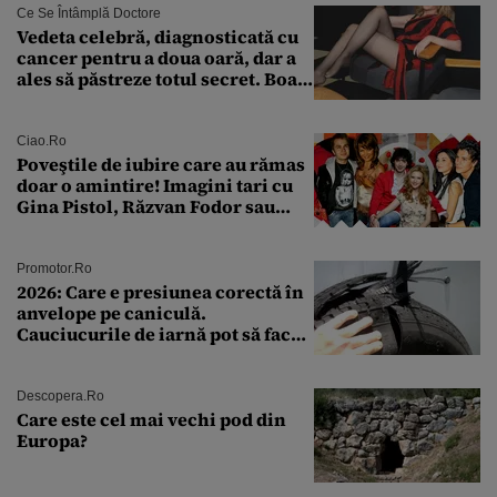
Ce Se Întâmplă Doctore
Vedeta celebră, diagnosticată cu
cancer pentru a doua oară, dar a
ales să păstreze totul secret. Boala
a fost descoperită la un control de
rutină
Ciao.ro
Poveştile de iubire care au rămas
doar o amintire! Imagini tari cu
Gina Pistol, Răzvan Fodor sau
Andra Măruţă şi foştii parteneri
Promotor.ro
2026: Care e presiunea corectă în
anvelope pe caniculă.
Cauciucurile de iarnă pot să facă
explozie la peste 40°C?
Descopera.ro
Care este cel mai vechi pod din
Europa?