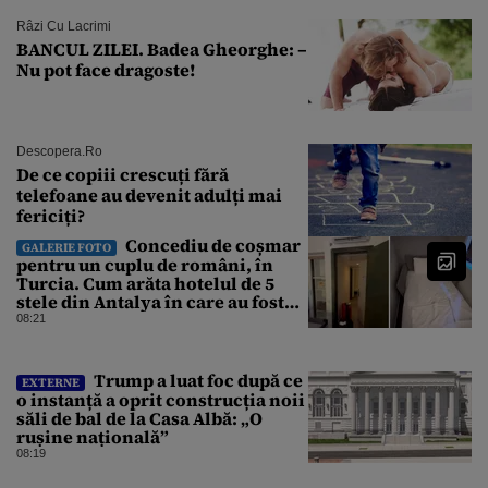
Râzi Cu Lacrimi
BANCUL ZILEI. Badea Gheorghe: –
Nu pot face dragoste!
Descopera.ro
De ce copiii crescuți fără
telefoane au devenit adulți mai
fericiți?
Concediu de coșmar
GALERIE FOTO
pentru un cuplu de români, în
Turcia. Cum arăta hotelul de 5
stele din Antalya în care au fost
cazați
08:21
Trump a luat foc după ce
EXTERNE
o instanță a oprit construcția noii
săli de bal de la Casa Albă: „O
rușine națională”
08:19