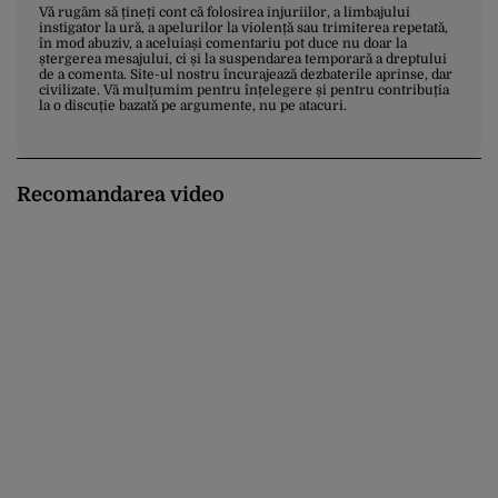
Vă rugăm să țineți cont că folosirea injuriilor, a limbajului
instigator la ură, a apelurilor la violență sau trimiterea repetată,
în mod abuziv, a aceluiași comentariu pot duce nu doar la
ștergerea mesajului, ci și la suspendarea temporară a dreptului
de a comenta. Site-ul nostru încurajează dezbaterile aprinse, dar
civilizate. Vă mulțumim pentru înțelegere și pentru contribuția
la o discuție bazată pe argumente, nu pe atacuri.
Recomandarea video