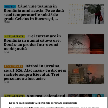
Când vine toamna în
METEO
România anul acesta. Pe ce dată
scad temperaturile sub 25 de
grade Celsius în București,
potrivit meteorologilor
08:02
Accuweather
Trei cutremure în
ACTUALITATE
România în numai câteva ore.
Două s-au produs într-o zonă
neobișnuită
07:48
Război în Ucraina,
LIVE UPDATE
ziua 1.626. Atac masiv cu drone și
rachete asupra Kievului. Trei
persoane au fost ucise
07:35
8 August, calendarul
ACTUALITATE
zilei: Dustin Hoffman împlinește
Nouă ne pasă ca datele tale personale să rămână confidențiale
89 de ani, Rodica Popescu
Noi și partenerii noștri
1019
stocăm și/sau accesăm informații pe dispozitivul dvs., precum identificatorii