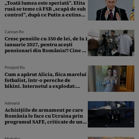
„Toată lumea este speriată”. Elita
rusă se teme că FSB „scapă de sub
control”, după ce Putin a extins
puterea serviciului
Cancan.ro
Cresc pensiile cu 350 de lei, de la 1
ianuarie 2027, pentru acești
pensionari din România?! Cine se
încadrează și care este singura
condiție
Prosport.ro
Cum a apărut Alicia, fiica marelui
fotbalist, într-o pereche de
bikini. Internetul a explodat:
„Zeiță superbă!”
Adevarul
Achizițiile de armament pe care
România le face cu Ucraina prin
programul SAFE, criticate de un
expert în securitate: „Nu știm ce
arme ne trebuie”
Mediafax