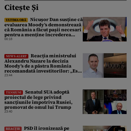
Citește Și
Nicușor Dan susține că
ULTIMA ORĂ
evaluarea Moody’s demonstrează
că România a făcut pașii necesari
pentru a menține încrederea
investitorilor: „Totuși,
00:18
perspectiva rămâne rezervată”
Reacția ministrului
NEWS ALERT
Alexandru Nazare la decizia
Moody’s de a păstra România
recomandată investitorilor: „Este
un răgaz, dar în niciun caz un
23:44
motiv de relaxare”
Senatul SUA adoptă
TENSIUNI
proiectul de lege privind
sancțiunile împotriva Rusiei,
promovat de omul lui Trump
23:40
PSD îl ironizează pe
REACȚIE