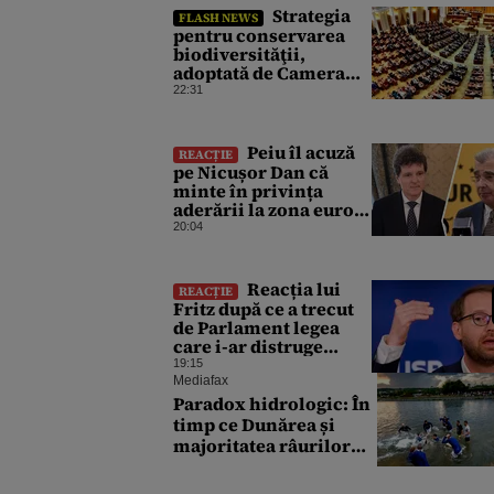
Strategia
FLASH NEWS
pentru conservarea
biodiversităţii,
adoptată de Camera
Deputaţilor. USR
22:31
susține că a votat
proiectul cu
amendamentele PSD
Peiu îl acuză
REACȚIE
pentru a nu bloca un
pe Nicușor Dan că
jalon PNRR
minte în privința
aderării la zona euro:
„Nu există niciun
20:04
consens”
Reacția lui
REACȚIE
Fritz după ce a trecut
de Parlament legea
care i-ar distruge
mandatul
19:15
Mediafax
Paradox hidrologic: În
timp ce Dunărea și
majoritatea râurilor
scad, Someșul ar putea
fi singurul mare râu cu