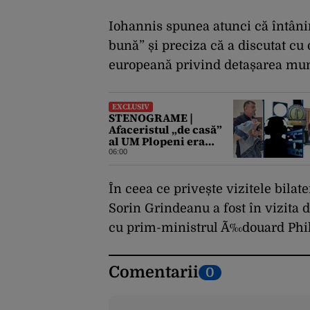
Iohannis spunea atunci că întânire
bună” și preciza că a discutat cu
europeană privind detașarea munc
EXCLUSIV
STENOGRAME |
Afaceristul „de casă”
al UM Plopeni era
alintat „Generalul” de
06:00
director. L-a anunțat
pe șeful uzinei că i-a
adus „subțireanu, așa”
În ceea ce privește vizitele bilate
Sorin Grindeanu a fost în vizita de
cu prim-ministrul Ã‰douard Phil
Comentarii
0