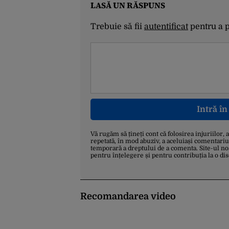
LASĂ UN RĂSPUNS
Trebuie să fii
autentificat
pentru a 
Intră î
Vă rugăm să țineți cont că folosirea injuriilor, 
repetată, în mod abuziv, a aceluiași comentariu
temporară a dreptului de a comenta. Site-ul no
pentru înțelegere și pentru contribuția la o di
Recomandarea video