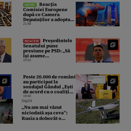
Reacția
MEDIU
Comisiei Europene
după ce Camera
Deputaților a adoptat
Legea decarbonizării:
21:58
„Urmărim evoluția”
Președintele
REACȚIE
Senatului pune
presiune pe PSD: „Să
își asume
responsabilitatea”
19:52
dacă România pierde
fonduri europene din
cauza legilor
Peste 20.000 de români
modificate
au participat la
sondajul Gândul „Ești
de acord cu o coaliție
PSD-AUR pentru a
19:00
forma un nou Guvern
Digi24
și a încheia criza
„Nu am mai văzut
politică?”. Rezultatul a
niciodată așa ceva”:
fost surprinzător
Rusia a doborât o
dronă portugheză rară
și o va studia la un