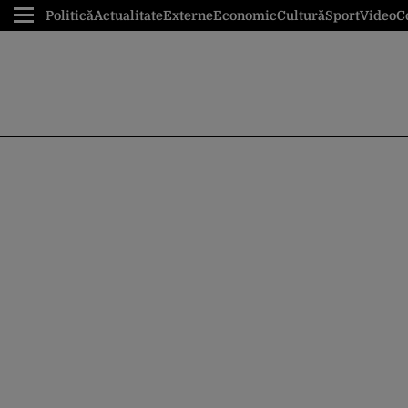
Politică
Actualitate
Externe
Economic
Cultură
Sport
Video
C