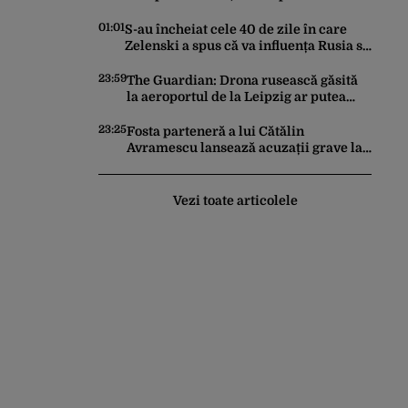
tentativă de crimă. Bărbatul a
înjunghiat un alt interlop periculos
01:01
S-au încheiat cele 40 de zile în care
Zelenski a spus că va influența Rusia să
ceară pace. Ce rezultate a adus
operațiunea Kievului
23:59
The Guardian: Drona rusească găsită
la aeroportul de la Leipzig ar putea
constitui un act de escaladare a
tensiunilor NATO-Rusia
23:25
Fosta parteneră a lui Cătălin
Avramescu lansează acuzații grave la
adresa acestuia și explică de ce a
sesizat DIICOT: „Făcea baie complet
dezbrăcat cu copiii”. Fostul consilier
Vezi toate articolele
prezidențial respinge acuzațiile