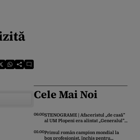
izită
Cele Mai Noi
06:00
STENOGRAME | Afaceristul „de casă”
al UM Plopeni era alintat „Generalul”
de director. L-a anunțat pe șeful uzinei
că i-a adus „subțireanu, așa”
05:00
Primul român campion mondial la
box profesionist, închis pentru