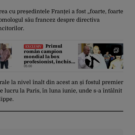
a cu președintele Franței a fost „foarte, foarte
 omologul său francez despre directiva
itorilor.
Primul
EXCLUSIV
român campion
mondial la box
profesionist, închis
pentru tentativă de
05:00
crimă. Bărbatul a
înjunghiat un alt
interlop periculos
rale la nivel înalt din acest an și fostul premier
 lucru la Paris, în luna iunie, unde s-a întâlnit
ippe.