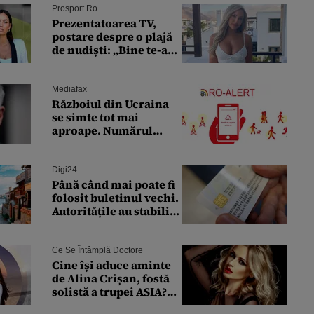
institut de cercetare
Prosport.ro
Prezentatoarea TV,
postare despre o plajă
de nudiști: „Bine te-am
găsit, Amsterdam”
Mediafax
Războiul din Ucraina
se simte tot mai
aproape. Numărul
alertelor RO-Alert din
Tulcea a explodat
Digi24
Până când mai poate fi
folosit buletinul vechi.
Autoritățile au stabilit
pentru cine se mai
eliberează cartea de
identitate model 1997
Ce Se Întâmplă Doctore
Cine își aduce aminte
de Alina Crișan, fostă
solistă a trupei ASIA?
Ce s-a ales de ea: a fost