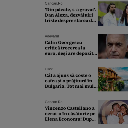
debite în creștere
Cancan.ro
'Din păcate, s-a gravat'.
Dan Alexa, dezvăluiri
triste despre starea de
sănătate a Alinei
Pușcău. Ce discuție au
avut cu două zile în
Adevarul
urmă
Călin Georgescu
critică trecerea la
euro, deși are depozite
în moneda europeană:
„Renunți la leu,
renunți la
Click
suveranitate”
Cât a ajuns să coste o
cafea și o prăjitură în
Bulgaria. Tot mai mulți
turiști se plâng de
prețurile ridicate
Cancan.ro
Vincenzo Castellano a
cerut-o în căsătorie pe
Elena Economu! După
doi ani de iubire, fostul