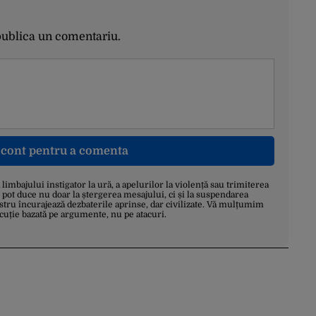
publica un comentariu.
n cont pentru a comenta
a limbajului instigator la ură, a apelurilor la violență sau trimiterea
 pot duce nu doar la ștergerea mesajului, ci și la suspendarea
stru încurajează dezbaterile aprinse, dar civilizate. Vă mulțumim
scuție bazată pe argumente, nu pe atacuri.