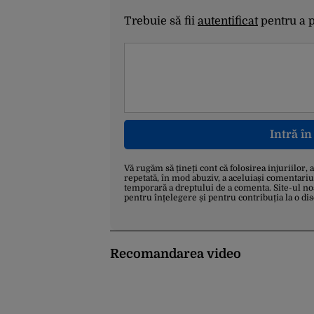
Trebuie să fii
autentificat
pentru a 
Intră î
Vă rugăm să țineți cont că folosirea injuriilor, 
repetată, în mod abuziv, a aceluiași comentariu
temporară a dreptului de a comenta. Site-ul no
pentru înțelegere și pentru contribuția la o di
Recomandarea video