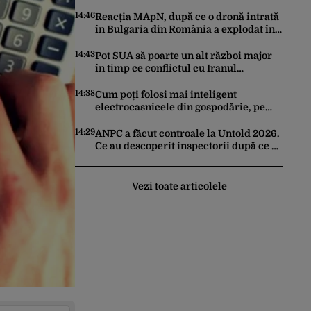
Kardam. Forțe antidrone, mutate de la
frontiera cu Turcia
14:46
Reacția MApN, după ce o dronă intrată
în Bulgaria din România a explodat în
apropierea graniței
14:43
Pot SUA să poarte un alt război major
în timp ce conflictul cu Iranul
epuizează stocurile de rachete Patriot,
THAAD și Tomahawk?
14:38
Cum poți folosi mai inteligent
electrocasnicele din gospodărie, pe
timp de vară. Ponturi pentru a le
prelungi durata de viață
14:29
ANPC a făcut controale la Untold 2026.
Ce au descoperit inspectorii după ce au
verificat 54 de operatori
Vezi toate articolele