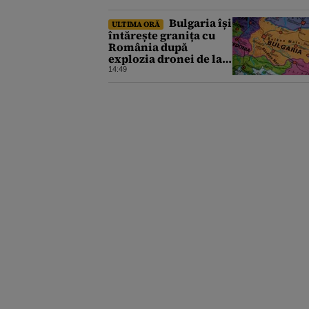
Bulgaria își
ULTIMA ORĂ
întărește granița cu
România după
explozia dronei de la
Kardam. Forțe
14:49
antidrone, mutate de
la frontiera cu Turcia