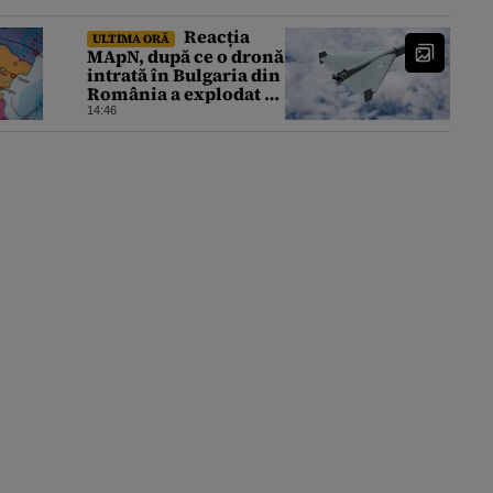
Reacția
ULTIMA ORĂ
MApN, după ce o dronă
intrată în Bulgaria din
România a explodat în
apropierea graniței
14:46