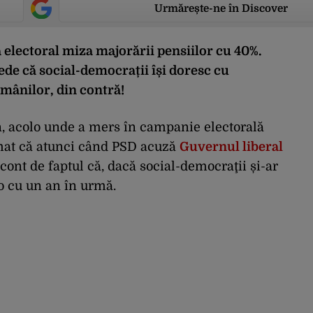
Urmărește-ne în Discover
electoral miza majorării pensiilor cu 40%.
de că social-democrații își doresc cu
omânilor, din contră!
n, acolo unde a mers în campanie electorală
mat că atunci când PSD acuză
Guvernul liberal
 cont de faptul că, dacă social-democraţii și-ar
t-o cu un an în urmă.