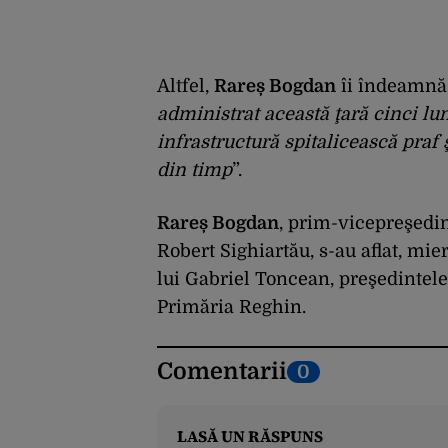
Altfel,
Rareș Bogdan
îi îndeamnă 
administrat această ţară cinci l
infrastructură spitalicească praf 
din timp
”.
Rareș Bogdan
, prim-vicepreşedint
Robert Sighiartău, s-au aflat, mie
lui Gabriel Toncean, preşedintele
Primăria Reghin.
Comentarii
0
LASĂ UN RĂSPUNS