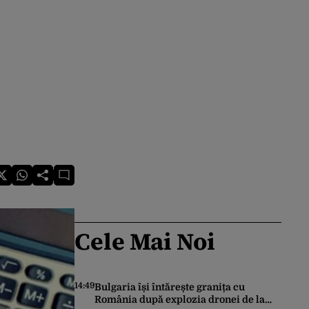
Cele Mai Noi
14:49
Bulgaria își întărește granița cu
România după explozia dronei de la