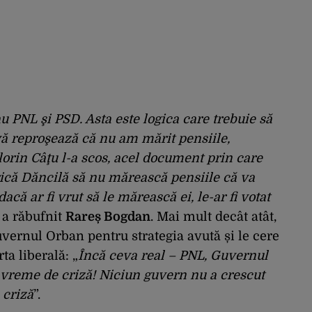
 PNL şi PSD. Asta este logica care trebuie să
 vă reproşează că nu am mărit pensiile,
orin Câţu l-a scos, acel document prin care
rică Dăncilă să nu mărească pensiile că va
acă ar fi vrut să le mărească ei, le-ar fi votat
, a răbufnit
Rareș Bogdan
. Mai mult decât atât,
vernul Orban pentru strategia avută și le cere
ta liberală: „
Încă ceva real – PNL, Guvernul
n vreme de criză! Niciun guvern nu a crescut
 criză
”.