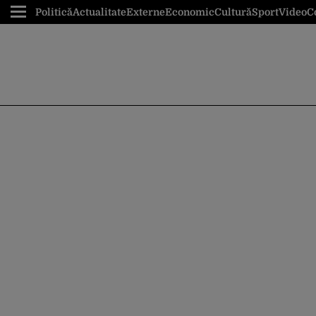
Politică
Actualitate
Externe
Economic
Cultură
Sport
Video
C