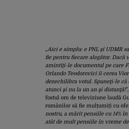
„
Aici e simplu: e PNL şi UDMR sau
fie pentru fiecare alegător. Dacă
amintiţi-le documentul pe care Fl
Orlando Teodorovici îi cerea Vio
dezechilibra votul. Spuneţi-le că d
atunci şi nu la un an şi distanţă!
”
fostul om de televiziune laudă Gu
românilor să fie mulțumiți cu ofer
nostru, a mărit pensiile cu 14% î
atât de mult pensiile în vreme de