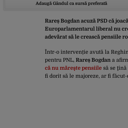
Adaugă Gândul ca sursă preferată
Rareș Bogdan acuză PSD că joacă 
Europarlamentarul liberal nu cre
adevărat să le crească pensiile r
Într-o intervenție avută la Reghi
pentru PNL,
Rareș Bogdan
a afir
că nu măreşte pensiile
să se ţină
fi dorit să le majoreze, ar fi făcu