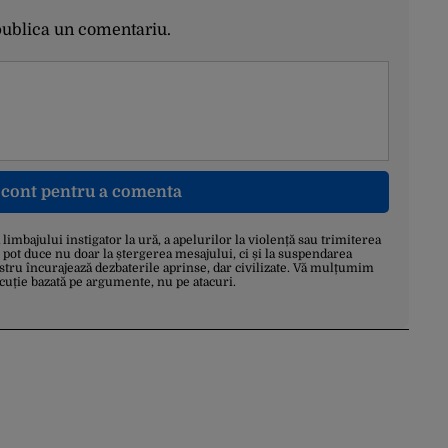
publica un comentariu.
n cont pentru a comenta
a limbajului instigator la ură, a apelurilor la violență sau trimiterea
 pot duce nu doar la ștergerea mesajului, ci și la suspendarea
stru încurajează dezbaterile aprinse, dar civilizate. Vă mulțumim
scuție bazată pe argumente, nu pe atacuri.