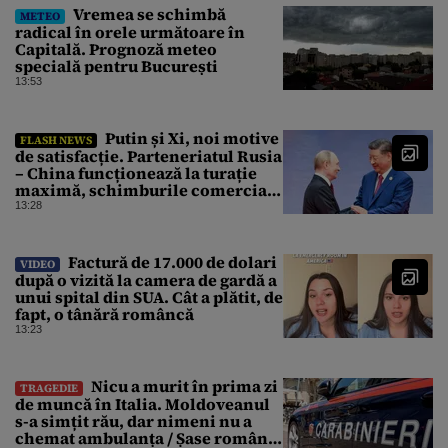
Vremea se schimbă
METEO
radical în orele următoare în
Capitală. Prognoză meteo
specială pentru București
13:53
Putin și Xi, noi motive
FLASH NEWS
de satisfacție. Parteneriatul Rusia
– China funcționează la turație
maximă, schimburile comerciale
ating niveluri record
13:28
Factură de 17.000 de dolari
VIDEO
după o vizită la camera de gardă a
unui spital din SUA. Cât a plătit, de
fapt, o tânără româncă
13:23
Nicu a murit în prima zi
TRAGEDIE
de muncă în Italia. Moldoveanul
s-a simțit rău, dar nimeni nu a
chemat ambulanța / Șase români,