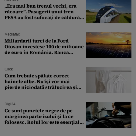
„Era mai bun trenul vechi, era
răcoare”. Pasagerii unui tren
PESA au fost sufocați de căldură
pe ruta București-Constanța
Mediafax
Miliardarii turci de la Ford
Otosan investesc 100 de milioane
de euro în România. Banca
Transilvania le acordă o
finanțare uriașă
Click
Cum trebuie spălate corect
hainele albe. Nu își vor mai
pierde niciodată strălucirea și
culoarea intensă
Digi24
Ce sunt punctele negre de pe
marginea parbrizului și la ce
folosesc. Rolul lor este esențial
pentru siguranța mașinii