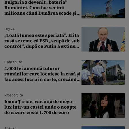
Bulgaria a devenit „bateria”
României. Cum fac vecinii
milioane când Dunărea scade și
Cernavodă produce puțin
Digi24
„Toată lumea este speriată”. Elita
rusă se teme că FSB „scapă de sub
control”, după ce Putin a extins
puterea serviciului
Cancan.ro
4.000 lei amendă tuturor
românilor care locuiesc la casă și
fac acest lucru în curte, crezând
că nu îi vede nimeni
Prosport.ro
Ioana Țiriac, vacanță de mega –
lux într-un castel unde o noapte
de cazare costă 1.700 de euro
Adevarul