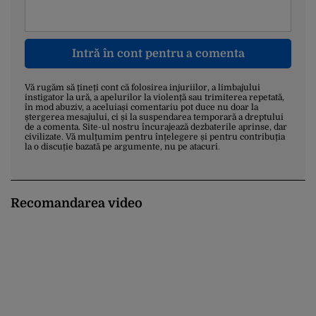
Intră în cont pentru a comenta
Vă rugăm să țineți cont că folosirea injuriilor, a limbajului
instigator la ură, a apelurilor la violență sau trimiterea repetată,
în mod abuziv, a aceluiași comentariu pot duce nu doar la
ștergerea mesajului, ci și la suspendarea temporară a dreptului
de a comenta. Site-ul nostru încurajează dezbaterile aprinse, dar
civilizate. Vă mulțumim pentru înțelegere și pentru contribuția
la o discuție bazată pe argumente, nu pe atacuri.
Recomandarea video