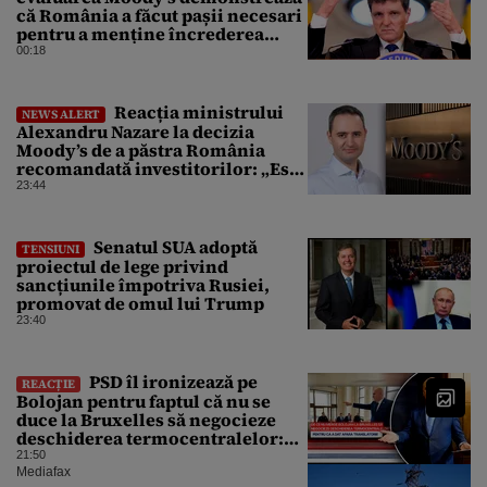
că România a făcut pașii necesari
pentru a menține încrederea
investitorilor: „Totuși,
00:18
perspectiva rămâne rezervată”
Reacția ministrului
NEWS ALERT
Alexandru Nazare la decizia
Moody’s de a păstra România
recomandată investitorilor: „Este
un răgaz, dar în niciun caz un
23:44
motiv de relaxare”
Senatul SUA adoptă
TENSIUNI
proiectul de lege privind
sancțiunile împotriva Rusiei,
promovat de omul lui Trump
23:40
PSD îl ironizează pe
REACȚIE
Bolojan pentru faptul că nu se
duce la Bruxelles să negocieze
deschiderea termocentralelor:
„Pentru că a dat afară
21:50
translatorii”
Mediafax