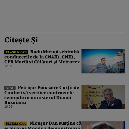
Citește Și
Radu Miruţă schimbă
FLASH NEWS
conducerile de la CNAIR, CNIR,
CFR Marfă şi Călători şi Metrorex
12:39
Petrișor Peiu cere Curții de
ATAC
Conturi să verifice contractele
semnate în ministerul Dianei
Buzoianu
10:08
Nicușor Dan susține că
ULTIMA ORĂ
evaluarea Moody’s demonstrează