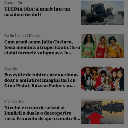
Cancan.ro
ULTIMA ORĂ! A murit într-un
accident teribil!
Ce Se Întâmplă Doctore
Cum arată acum Julia Chelaru,
fosta membră a trupei Exotic! Și-a
etalat formele voluptoase, la
aproape 50 de ani
Ciao.ro
Poveştile de iubire care au rămas
doar o amintire! Imagini tari cu
Gina Pistol, Răzvan Fodor sau
Andra Măruţă şi foştii parteneri
Promotor.ro
Nivelul extrem de scăzut al
Dunării a dus la o descoperire
rară. Era acolo de aproximativ 80
de ani