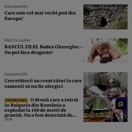
Descopera.ro
Care este cel mai vechi pod din
Europa?
Râzi Cu Lacrimi
BANCUL ZILEI. Badea Gheorghe: –
Nu pot face dragoste!
Descopera.ro
Cercetătorii au creat câini la care
oamenii să nu fie alergici
O dronă care a intrat
ULTIMA ORĂ
în Bulgaria din România a
explodat la 100 de metri de
graniță. Nu a fost detectată de
radare. Reacția MApN
14:08