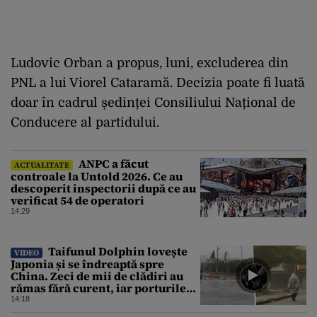
Ludovic Orban a propus, luni, excluderea din
PNL a lui Viorel Cataramă. Decizia poate fi luată
doar în cadrul ședinței Consiliului Național de
Conducere al partidului.
ANPC a făcut
ACTUALITATE
controale la Untold 2026. Ce au
descoperit inspectorii după ce au
verificat 54 de operatori
14:29
Taifunul Dolphin lovește
VIDEO
Japonia și se îndreaptă spre
China. Zeci de mii de clădiri au
rămas fără curent, iar porturile
au fost închise
14:18