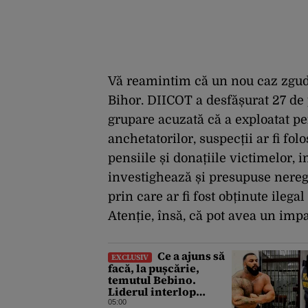
Vă reamintim că un nou caz zgud
Bihor. DIICOT a desfășurat 27 de 
grupare acuzată că a exploatat pe
anchetatorilor, suspecții ar fi fol
pensiile și donațiile victimelor, i
investighează și presupuse nereg
prin care ar fi fost obținute ilegal
Atenție, însă, că pot avea un imp
Ce a ajuns să
EXCLUSIV
facă, la pușcărie,
temutul Bebino.
Liderul interlop
bucureștean, trimis la
05:00