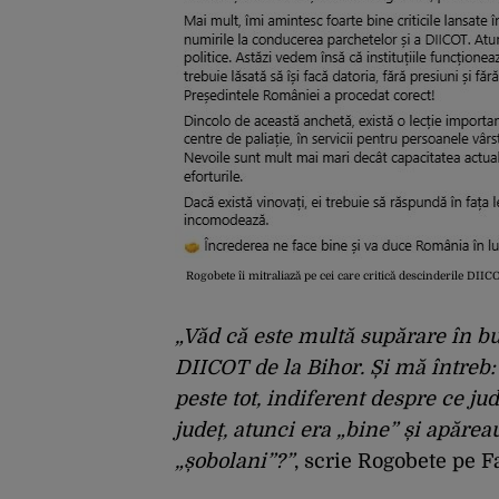
Rogobete îi mitraliază pe cei care critică descinderile DIIC
„Văd că este multă supărare în b
DIICOT de la Bihor. Și mă întreb: 
peste tot, indiferent despre ce jud
județ, atunci era „bine” și apărea
„șobolani”?”
, scrie Rogobete pe 