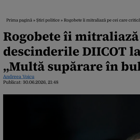
Prima pagină
»
Știri politice
»
Rogobete îi mitraliază pe cei care criti
Rogobete îi mitraliază 
descinderile DIICOT la
„Multă supărare în bu
Andreea Voicu
Publicat:
30.06.2026, 21:48