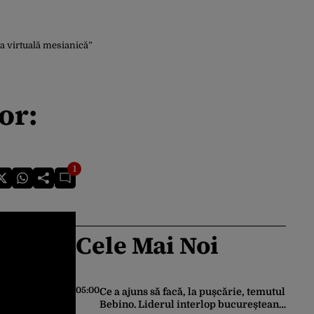
la virtuală mesianică”
or:
1
Cele Mai Noi
05:00
Ce a ajuns să facă, la pușcărie, temutul
Bebino. Liderul interlop bucureștean,