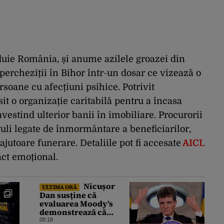
uie România, și anume azilele groazei din
percheziții în Bihor într-un dosar ce vizează o
rsoane cu afecțiuni psihice. Potrivit
osit o organizație caritabilă pentru a încasa
nvestind ulterior banii în imobiliare. Procurorii
uli legate de înmormântare a beneficiarilor,
 ajutoare funerare. Detaliile pot fi accesate
AICI.
act emoțional.
Nicușor
ULTIMA ORĂ
Dan susține că
evaluarea Moody’s
demonstrează că
România a făcut pașii
00:18