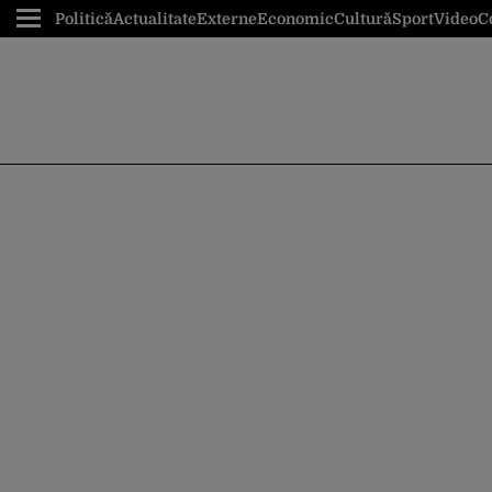
Politică
Actualitate
Externe
Economic
Cultură
Sport
Video
C