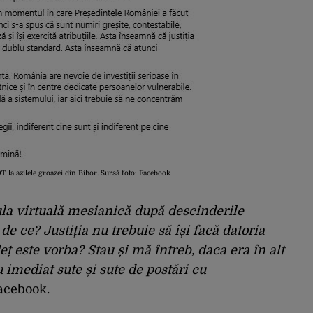
OT la azilele groazei din Bihor. Sursă foto: Facebook
ula virtuală mesianică după descinderile
de ce? Justiția nu trebuie să își facă datoria
eț este vorba? Stau și mă întreb, daca era în alt
u imediat sute și sute de postări cu
Facebook.