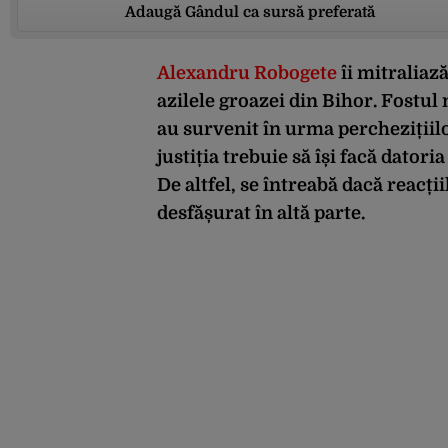
Adaugă Gândul ca sursă preferată
Alexandru Robogete
îi mitraliază
azilele groazei din Bihor. Fostul 
au survenit în urma perchezițiilor
justiția trebuie să își facă datori
De altfel, se întreabă dacă reacțiil
desfășurat în altă parte.