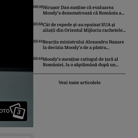
trimis la reeducare
00:18
Nicușor Dan susține că evaluarea
Moody’s demonstrează că România a
făcut pașii necesari pentru a menține
încrederea investitorilor: „Totuși,
23:58
Cât de repede și-au epuizat SUA și
perspectiva rămâne rezervată”
aliații din Orientul Mijlociu rachetele
în conflictul cu Iranul
23:44
Reacția ministrului Alexandru Nazare
la decizia Moody’s de a păstra
România recomandată investitorilor:
„Este un răgaz, dar în niciun caz un
23:44
Moody’s menține ratingul de țară al
motiv de relaxare”
României, la o săptămână după un
raport similar al agenției Fitch. Lipsa
unui guvern cu puteri depline,
principala vulnerabilitate din raport
Vezi toate articolele
3
FOTO