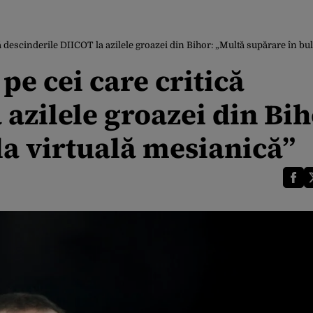
că descinderile DIICOT la azilele groazei din Bihor: „Multă supărare în bu
pe cei care critică
 azilele groazei din Bih
la virtuală mesianică”