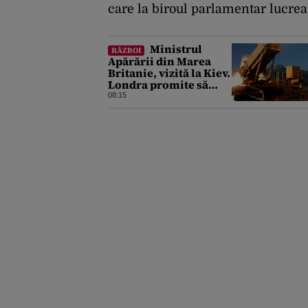
care la biroul parlamentar lucre
Ministrul
RĂZBOI
Apărării din Marea
Britanie, vizită la Kiev.
Londra promite să
sprijine Ucraina cu tot
08:15
ce are nevoie