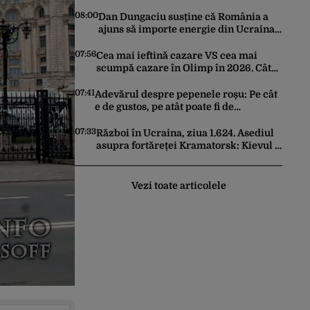
sprijine Ucraina cu tot ce are nevoie
08:00
Dan Dungaciu susține că România a
ajuns să importe energie din Ucraina
din cauza eșecului clasei politice: Este
bilanțul politic al ultimilor ani
07:56
Cea mai ieftină cazare VS cea mai
scumpă cazare în Olimp în 2026. Cât
costă pe noapte și cum arată
07:41
Adevărul despre pepenele roșu: Pe cât
e de gustos, pe atât poate fi de
periculos. Semnalul de alarmă tras de
doctorul Mihail Pautov
07:33
Război în Ucraina, ziua 1.624. Asediul
asupra fortăreței Kramatorsk: Kievul a
ordonat evacuarea familiilor, rușii
sunt la 20 de km de oraș
Vezi toate articolele