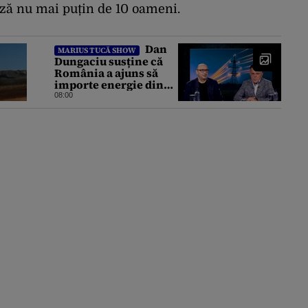
ază nu mai puțin de 10 oameni.
Dan
MARIUS TUCĂ SHOW
Dungaciu susține că
România a ajuns să
importe energie din
Ucraina din cauza
08:00
eșecului clasei
politice: Este bilanțul
politic al ultimilor ani