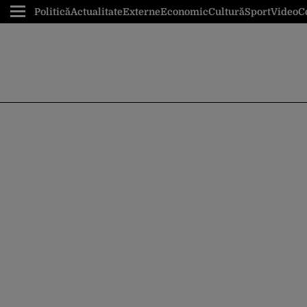
Politică
Actualitate
Externe
Economic
Cultură
Sport
Video
C