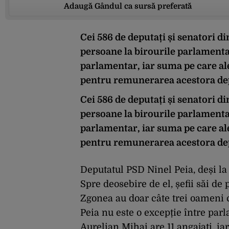
Adaugă Gândul ca sursă preferată
Cei 586 de deputați și senatori di
persoane la birourile parlamentar
parlamentar, iar suma pe care ale
pentru remunerarea acestora depă
Cei 586 de deputați și senatori di
persoane la birourile parlamentar
parlamentar, iar suma pe care ale
pentru remunerarea acestora depă
Deputatul PSD Ninel Peia, deși la
Spre deosebire de el, șefii săi de
Zgonea au doar câte trei oameni c
Peia nu este o excepție între par
Aurelian Mihai are 11 angajați, ia