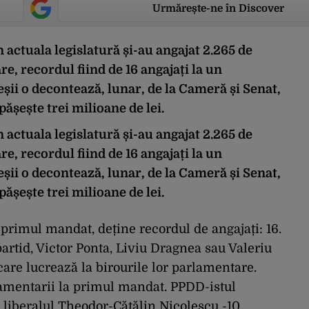
Urmărește-ne în Discover
n actuala legislatură și-au angajat 2.265 de
e, recordul fiind de 16 angajați la un
șii o decontează, lunar, de la Cameră și Senat,
șește trei milioane de lei.
n actuala legislatură și-au angajat 2.265 de
e, recordul fiind de 16 angajați la un
șii o decontează, lunar, de la Cameră și Senat,
șește trei milioane de lei.
 primul mandat, deține recordul de angajați: 16.
 partid, Victor Ponta, Liviu Dragnea sau Valeriu
are lucrează la birourile lor parlamentare.
lamentarii la primul mandat. PPDD-istul
r liberalul Theodor-Cătălin Nicolescu -10.