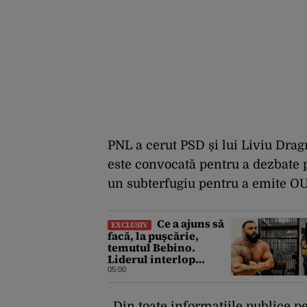
PNL a cerut PSD și lui Liviu Dra
este convocată pentru a dezbate p
un subterfugiu pentru a emite OU
Ce a ajuns să
EXCLUSIV
facă, la pușcărie,
temutul Bebino.
Liderul interlop
bucureștean, trimis la
05:00
reeducare
„Din toate informațiile publice 