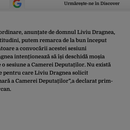
Urmărește-ne în Discover
raordinare, anunțate de domnul Liviu Dragnea,
rtitudini, putem remarca de la bun început
ătoare a convocării acestei sesiuni
gnea intenționează să își deschidă moșia
 o sesiune a Camerei Deputaților. Nu există
ie pentru care Liviu Dragnea solicit
ară a Camerei Deputaților”,a declarat prim-
rcan.