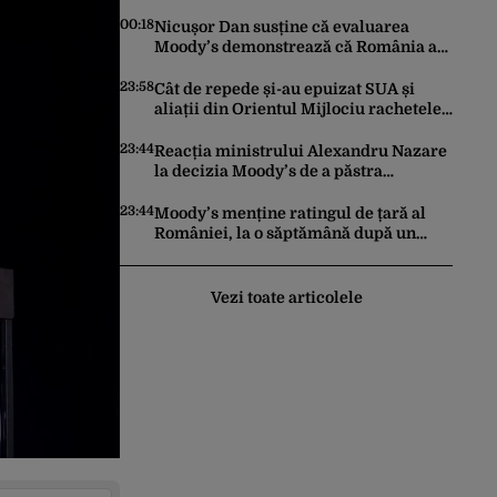
trimis la reeducare
00:18
Nicușor Dan susține că evaluarea
Moody’s demonstrează că România a
făcut pașii necesari pentru a menține
încrederea investitorilor: „Totuși,
23:58
Cât de repede și-au epuizat SUA și
perspectiva rămâne rezervată”
aliații din Orientul Mijlociu rachetele
în conflictul cu Iranul
23:44
Reacția ministrului Alexandru Nazare
la decizia Moody’s de a păstra
România recomandată investitorilor:
„Este un răgaz, dar în niciun caz un
23:44
Moody’s menține ratingul de țară al
motiv de relaxare”
României, la o săptămână după un
raport similar al agenției Fitch. Lipsa
unui guvern cu puteri depline,
principala vulnerabilitate din raport
Vezi toate articolele