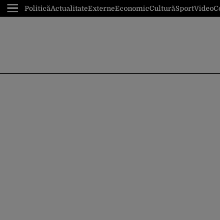
Politică
Actualitate
Externe
Economic
Cultură
Sport
Video
C