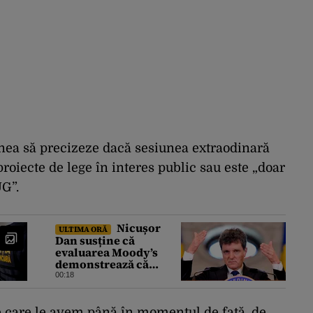
gnea să precizeze dacă sesiunea extraodinară
roiecte de lege în interes public sau este „doar
G”.
Nicușor
ULTIMA ORĂ
Dan susține că
evaluarea Moody’s
demonstrează că
România a făcut pașii
00:18
necesari pentru a
menține încrederea
investitorilor: „Totuși,
pe care le avem până în momentul de față, de