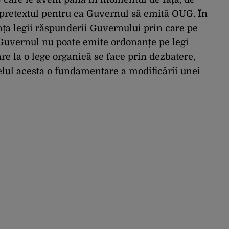
perspectiva rămâne
e pretextul pentru ca Guvernul să emită OUG. În
rezervată”
ența legii răspunderii Guvernului prin care pe
Guvernul nu poate emite ordonanțe pe legi
re la o lege organică se face prin dezbatere,
elul acesta o fundamentare a modificării unei