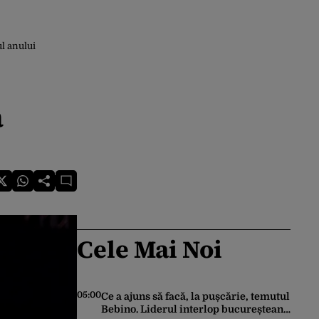
ul anului
ă
Cele Mai Noi
05:00
Ce a ajuns să facă, la pușcărie, temutul
Bebino. Liderul interlop bucureștean,