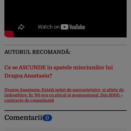
AUTORUL RECOMANDĂ:
Ce se ASCUNDE în spatele minciunilor lui
Dragoș Anastasiu?
Dragoș Anastasiu: Există șpăgi de supraviețuire, și altele de
îmbogățire. În ’90 era cu plicul și geamantanul. Din 2000 –
contracte de consultanță
Comentarii
0