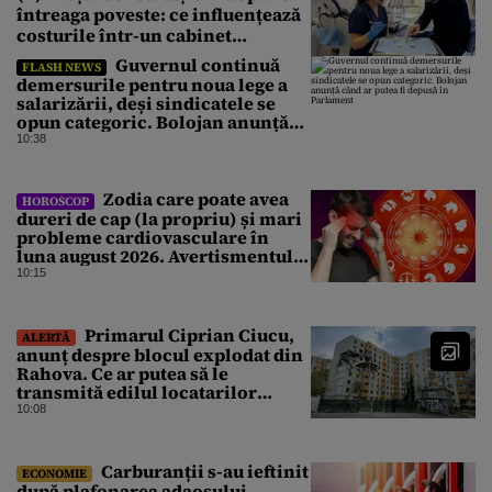
întreaga poveste: ce influențează
costurile într-un cabinet
stomatologic din București
Guvernul continuă
FLASH NEWS
demersurile pentru noua lege a
salarizării, deși sindicatele se
opun categoric. Bolojan anunță
când ar putea fi depusă în
10:38
Parlament
Zodia care poate avea
HOROSCOP
dureri de cap (la propriu) și mari
probleme cardiovasculare în
luna august 2026. Avertismentul
experților în astrologie
10:15
Primarul Ciprian Ciucu,
ALERTĂ
anunț despre blocul explodat din
Rahova. Ce ar putea să le
transmită edilul locatarilor
rămași pe drumuri
10:08
Carburanții s-au ieftinit
ECONOMIE
după plafonarea adaosului