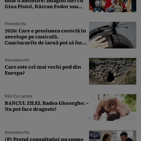
doar o amintire! Imagini tari cu
Gina Pistol, Răzvan Fodor sau
Andra Măruţă şi foştii parteneri
Promotor.ro
2026: Care e presiunea corectă în
anvelope pe caniculă.
Cauciucurile de iarnă pot să facă
explozie la peste 40°C?
Descopera.ro
Care este cel mai vechi pod din
Europa?
Râzi Cu Lacrimi
BANCUL ZILEI. Badea Gheorghe: –
Nu pot face dragoste!
Descopera.ro
(P) Prețul consultației nu spune