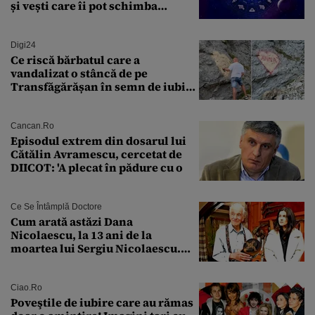
și vești care îi pot schimba
viitorul
Digi24
Ce riscă bărbatul care a
vandalizat o stâncă de pe
Transfăgărășan în semn de iubire
față de „Anna”
Cancan.ro
Episodul extrem din dosarul lui
Cătălin Avramescu, cercetat de
DIICOT: 'A plecat în pădure cu o
Ce Se Întâmplă Doctore
Cum arată astăzi Dana
Nicolaescu, la 13 ani de la
moartea lui Sergiu Nicolaescu.
Transformarea care i-a surprins
pe toți
Ciao.ro
Poveştile de iubire care au rămas