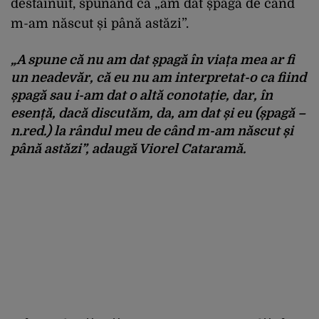
destăinuit, spunând că „am dat șpagă de când
m-am născut și până astăzi”.
„A spune că nu am dat șpagă în viața mea ar fi
un neadevăr, că eu nu am interpretat-o ca fiind
șpagă sau i-am dat o altă conotație, dar, în
esență, dacă discutăm, da, am dat și eu (șpagă –
n.red.) la rândul meu de când m-am născut și
până astăzi”, adaugă Viorel Cataramă.