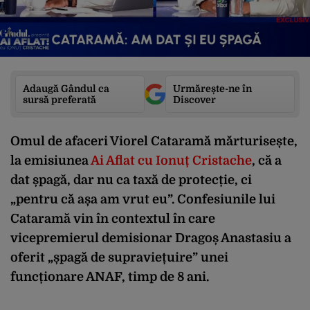
Adaugă Gândul ca
Urmărește-ne în
sursă preferată
Discover
Omul de afaceri Viorel Cataramă mărturisește,
la emisiunea
Ai Aflat cu Ionuț Cristache
, că a
dat șpagă, dar nu ca taxă de protecție, ci
„pentru că așa am vrut eu”. Confesiunile lui
Cataramă vin în contextul în care
vicepremierul demisionar Dragoș Anastasiu a
oferit „șpagă de supraviețuire” unei
funcționare ANAF, timp de 8 ani.