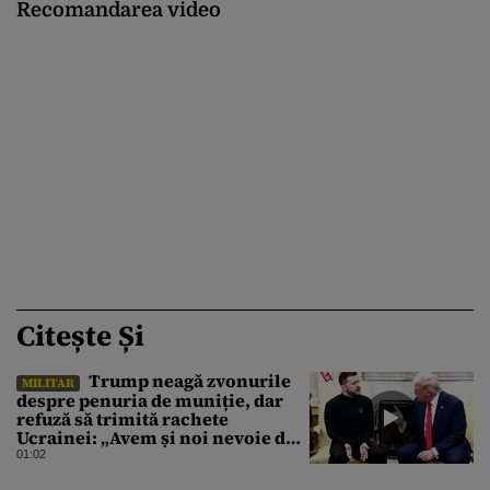
Recomandarea video
Citește Și
Trump neagă zvonurile
MILITAR
despre penuria de muniție, dar
refuză să trimită rachete
Ucrainei: „Avem și noi nevoie de
rachete”
01:02