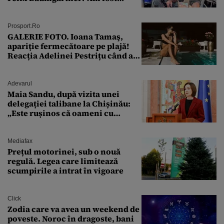
ȘTEARSĂ complet din
Prosport.ro
GALERIE FOTO. Ioana Tamaş,
apariție fermecătoare pe plajă!
Reacția Adelinei Pestrițu când a
văzut-o
Adevarul
Maia Sandu, după vizita unei
delegației talibane la Chișinău:
„Este rușinos că oameni cu
funcții înalte nu se
documentează”
Mediafax
Prețul motorinei, sub o nouă
regulă. Legea care limitează
scumpirile a intrat în vigoare
Click
Zodia care va avea un weekend de
poveste. Noroc în dragoste, bani