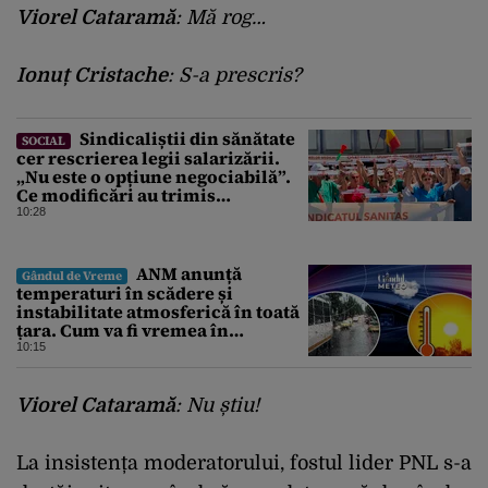
Viorel Cataramă
: Mă rog…
Ionuț Cristache
: S-a prescris?
Sindicaliștii din sănătate
SOCIAL
cer rescrierea legii salarizării.
„Nu este o opțiune negociabilă”.
Ce modificări au trimis
Guvernului Bolojan
10:28
ANM anunță
Gândul de Vreme
temperaturi în scădere și
instabilitate atmosferică în toată
țara. Cum va fi vremea în
București și când vin vijeliile
10:15
Viorel Cataramă
: Nu știu!
La insistența moderatorului, fostul lider PNL s-a