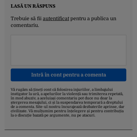
LASĂ UN RĂSPUNS
Trebuie să fii
autentificat
pentru a publica un
comentariu.
Intră în cont pentru a comenta
Vă rugăm să țineți cont că folosirea injuriilor, a limbajului
instigator la ură, a apelurilor la violență sau trimiterea repetată,
în mod abuziv, a aceluiași comentariu pot duce nu doar la
ștergerea mesajului, ci și la suspendarea temporară a dreptului
de a comenta. Site-ul nostru încurajează dezbaterile aprinse, dar
civilizate. Vă mulțumim pentru înțelegere și pentru contribuția
la o discuție bazată pe argumente, nu pe atacuri.