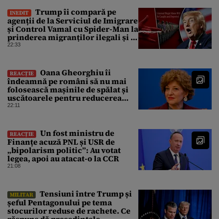
Trump îi compară pe
INEDIT
agenții de la Serviciul de Imigrare
și Control Vamal cu Spider-Man la
prinderea migranților ilegali și a
infractorilor
22:33
Oana Gheorghiu îi
REACȚIE
îndeamnă pe români să nu mai
folosească mașinile de spălat și
uscătoarele pentru reducerea
consumului de energie
22:11
Un fost ministru de
REACȚIE
Finanțe acuză PNL și USR de
„bipolarism politic”: Au votat
legea, apoi au atacat-o la CCR
21:08
Tensiuni între Trump și
MILITAR
șeful Pentagonului pe tema
stocurilor reduse de rachete. Ce