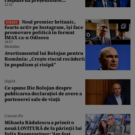
răspuns dă președintele
american
21:01
Noul premier britanic,
INEDIT
foarte activ pe Instagram, își face
promovare politică în format
IMAX ca-n Odiseea
18:57
Mediafax
Avertismentul lui Bolojan pentru
România: „Crește riscul recăderii
în populism și risipă”
Digi24
Ce spune Ilie Bolojan despre
publicarea declarației de avere a
partenerei sale de viață
Cancan.ro
Mihaela Rădulescu a primit o
nouă LOVITURĂ de la părinții lui
Felix Baumgartner: 'Am fost