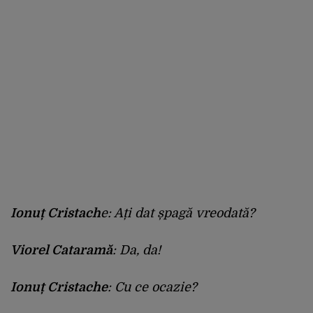
Ionuț Cristach
e: Ați dat șpagă vreodată?
Viorel Cataramă
: Da, da!
Ionuț Cristache
: Cu ce ocazie?