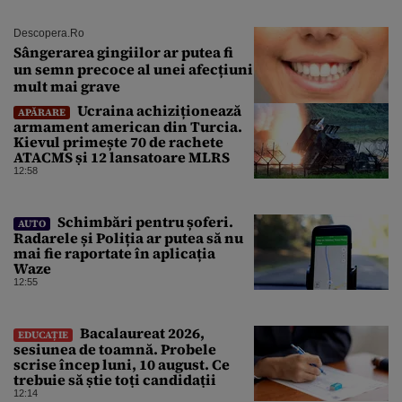
Descopera.ro
Sângerarea gingiilor ar putea fi
un semn precoce al unei afecțiuni
mult mai grave
Ucraina achiziționează
APĂRARE
armament american din Turcia.
Kievul primește 70 de rachete
ATACMS și 12 lansatoare MLRS
12:58
Schimbări pentru șoferi.
AUTO
Radarele și Poliția ar putea să nu
mai fie raportate în aplicația
Waze
12:55
Bacalaureat 2026,
EDUCAȚIE
sesiunea de toamnă. Probele
scrise încep luni, 10 august. Ce
trebuie să știe toți candidații
12:14