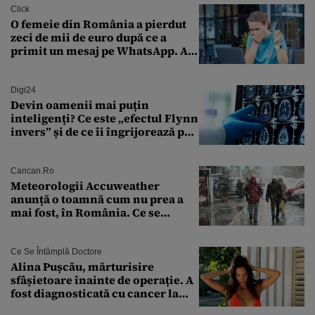
Click
O femeie din România a pierdut
zeci de mii de euro după ce a
primit un mesaj pe WhatsApp. A
crezut că va moșteni 175.000 de
euro din Franța
Digi24
Devin oamenii mai puțin
inteligenți? Ce este „efectul Flynn
invers” și de ce îi îngrijorează pe
cercetători
Cancan.ro
Meteorologii Accuweather
anunță o toamnă cum nu prea a
mai fost, în România. Ce se
întâmplă în septembrie,
octombrie și noiembrie 2026, în
București. Pe ce dată ninge
Ce Se Întâmplă Doctore
Alina Pușcău, mărturisire
sfâșietoare înainte de operație. A
fost diagnosticată cu cancer la
sân în metastază: „Este singurul