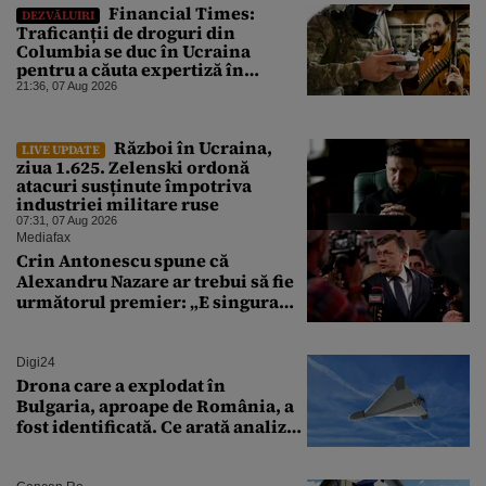
Financial Times:
DEZVĂLUIRI
Traficanții de droguri din
Columbia se duc în Ucraina
pentru a căuta expertiză în
domeniul dronelor
21:36, 07 Aug 2026
Război în Ucraina,
LIVE UPDATE
ziua 1.625. Zelenski ordonă
atacuri susținute împotriva
industriei militare ruse
07:31, 07 Aug 2026
Mediafax
Crin Antonescu spune că
Alexandru Nazare ar trebui să fie
următorul premier: „E singura
soluție”
Digi24
Drona care a explodat în
Bulgaria, aproape de România, a
fost identificată. Ce arată analiza
preliminară a epavei