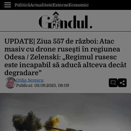
Politică
Actualitate
Externe
Economic
UPDATE| Ziua 557 de război: Atac
masiv cu drone ruseşti în regiunea
Odesa / Zelenski: „Regimul rusesc
este incapabil să aducă altceva decât
degradare”
Otilia Serescu
Publicat:
03.09.2023, 08:09