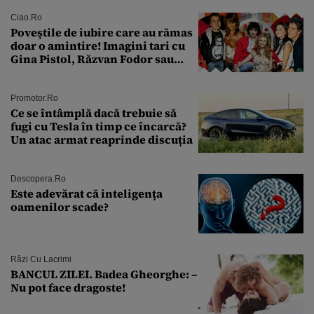
tratament care o să mă ajute să
îmi salvez viața”
Ciao.ro
Poveştile de iubire care au rămas
doar o amintire! Imagini tari cu
Gina Pistol, Răzvan Fodor sau
Andra Măruţă şi foştii parteneri
Promotor.ro
Ce se întâmplă dacă trebuie să
fugi cu Tesla în timp ce încarcă?
Un atac armat reaprinde discuția
Descopera.ro
Este adevărat că inteligența
oamenilor scade?
Râzi Cu Lacrimi
BANCUL ZILEI. Badea Gheorghe: –
Nu pot face dragoste!