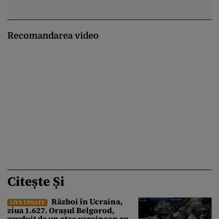
Recomandarea video
Citește Și
Război în Ucraina,
LIVE UPDATE
ziua 1.627. Orașul Belgorod,
zguduit de un atac ucrainean cu