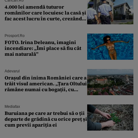
Cancan.ro
4.000 lei amendă tuturor
românilor care locuiesc la casă și
fac acest lucru în curte, crezând
că nu îi vede nimeni
Prosport.ro
FOTO. Irina Deleanu, imagini
incendiare: „Îmi place să fiu cât
mai naturală”
Adevarul
Orașul din inima României care a
trăit visul american. „Țara Oltului
rămâne numai cu bogații, cu
babele, cu moșnegii și cu
sărăntocii”
Mediafax
Buruiana pe care ar trebui să o ții
departe de grădină cu orice preț și
cum previi apariția ei