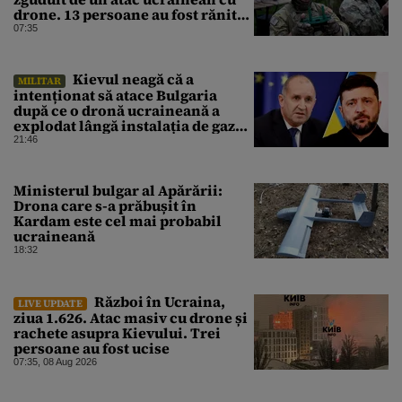
drone. 13 persoane au fost rănite
și mai multe clădiri, incendiate
07:35
Kievul neagă că a
MILITAR
intenționat să atace Bulgaria
după ce o dronă ucraineană a
explodat lângă instalația de gaz
de la granița României
21:46
Ministerul bulgar al Apărării:
Drona care s-a prăbușit în
Kardam este cel mai probabil
ucraineană
18:32
Război în Ucraina,
LIVE UPDATE
ziua 1.626. Atac masiv cu drone și
rachete asupra Kievului. Trei
persoane au fost ucise
07:35, 08 Aug 2026