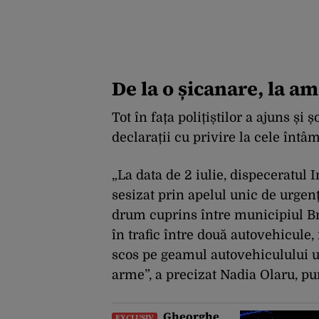
De la o șicanare, la a
Tot în fața polițiștilor a ajuns și
declarații cu privire la cele întâm
„La data de 2 iulie, dispeceratul 
sesizat prin apelul unic de urgenţ
drum cuprins între municipiul Bra
în trafic între două autovehicule, 
scos pe geamul autovehiculului un
arme”, a precizat Nadia Olaru, pur
Gheorghe
EXCLUSIV