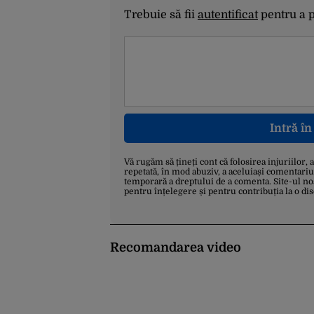
Trebuie să fii
autentificat
pentru a 
Intră î
Vă rugăm să țineți cont că folosirea injuriilor, 
repetată, în mod abuziv, a aceluiași comentariu
temporară a dreptului de a comenta. Site-ul no
pentru înțelegere și pentru contribuția la o di
Recomandarea video