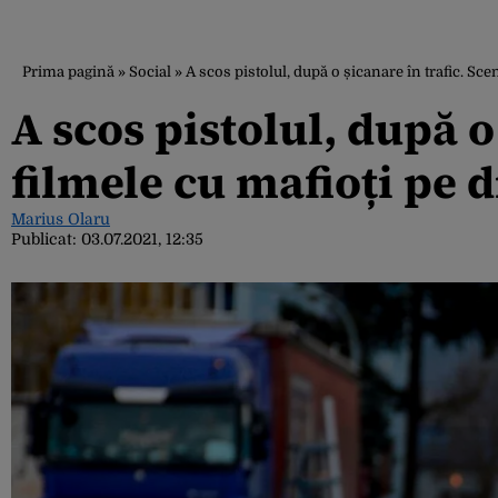
Prima pagină
»
Social
»
A scos pistolul, după o șicanare în trafic. S
A scos pistolul, după o
filmele cu mafioți pe
Marius Olaru
Publicat:
03.07.2021, 12:35