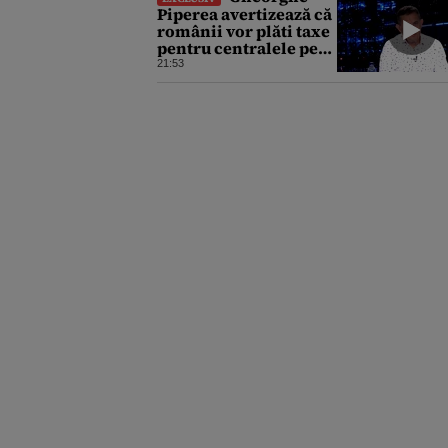
Piperea avertizează că
românii vor plăti taxe
pentru centralele pe
gaz și sobe sub formă
21:53
de certificate de CO2