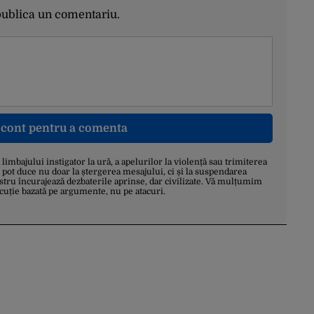
publica un comentariu.
n cont pentru a comenta
a limbajului instigator la ură, a apelurilor la violență sau trimiterea
 pot duce nu doar la ștergerea mesajului, ci și la suspendarea
stru încurajează dezbaterile aprinse, dar civilizate. Vă mulțumim
scuție bazată pe argumente, nu pe atacuri.