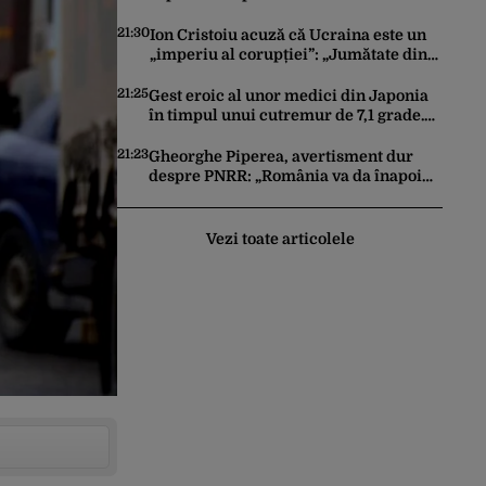
drone. Declarațiile Maiei Sandu,
criticate de Moscova
21:30
Ion Cristoiu acuză că Ucraina este un
„imperiu al corupției”: „Jumătate din
banii trimiși se întorc în UE”
21:25
Gest eroic al unor medici din Japonia
în timpul unui cutremur de 7,1 grade.
Au protejat pacientul de pe masa de
operație cu propriile corpuri
21:23
Gheorghe Piperea, avertisment dur
despre PNRR: „România va da înapoi
banii europeni neinvestiți în energie,
chiar dacă a închis centralele pe
cărbune”
Vezi toate articolele