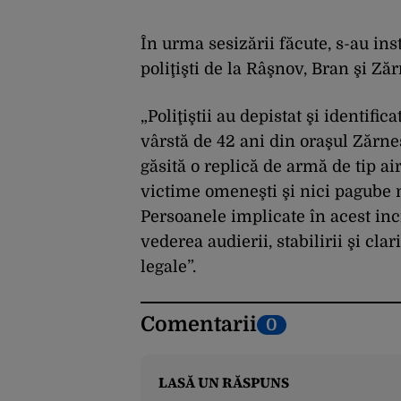
În urma sesizării făcute, s-au inst
poliţişti de la Râşnov, Bran şi Zăr
„Poliţiştii au depistat şi identifi
vârstă de 42 ani din oraşul Zărneş
găsită o replică de armă de tip ai
victime omeneşti şi nici pagube m
Persoanele implicate în acest inci
vederea audierii, stabilirii şi cla
legale”.
Comentarii
0
LASĂ UN RĂSPUNS