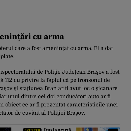
menințări cu arma
 șoferul care a fost amenințat cu arma. El a dat
plate.
Inspectoratului de Poliţie Judeţean Braşov a fost
ă 112 cu privire la faptul că pe tronsonul de
şov şi staţiunea Bran ar fi avut loc o şicanare
iar unul dintre cei doi conducători auto ar fi
 obiect ce ar fi prezentat caracteristicile unei
tător de cuvânt al Poliţiei Braşov.
Rusia acuză
ACUZAȚII