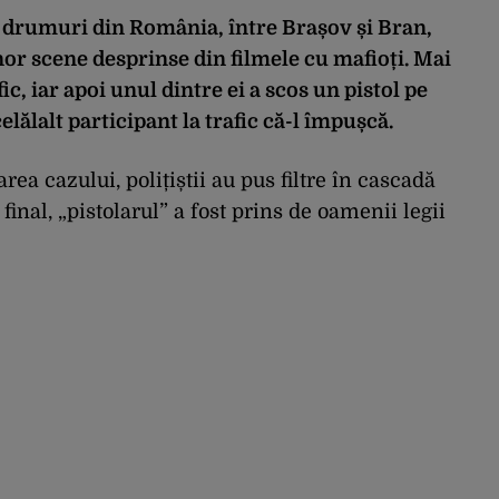
e drumuri din România, între Brașov și Bran,
unor
scene desprinse din filmele cu mafioți
. Mai
fic
, iar apoi unul dintre ei a scos un pistol pe
ălalt participant la trafic că-l împușcă.
area cazului, polițiștii au pus filtre în cascadă
inal, „pistolarul” a fost prins de oamenii legii