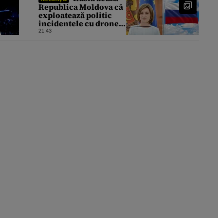
Republica Moldova că
exploatează politic
incidentele cu drone.
Declarațiile Maiei
21:43
Sandu, criticate de
Moscova