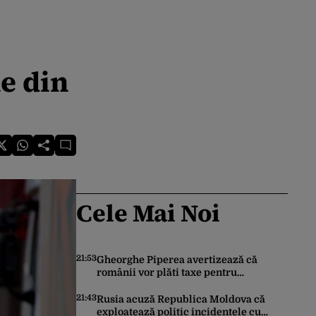
ne din
Cele Mai Noi
21:53
Gheorghe Piperea avertizează că
românii vor plăti taxe pentru
centralele pe gaz și sobe sub formă de
certificate de CO2
21:43
Rusia acuză Republica Moldova că
exploatează politic incidentele cu