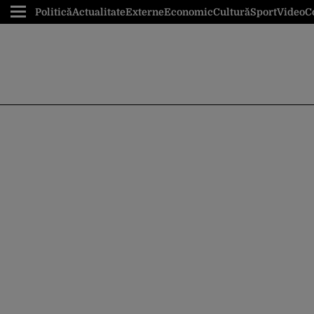
Politică
Actualitate
Externe
Economic
Cultură
Sport
Video
C