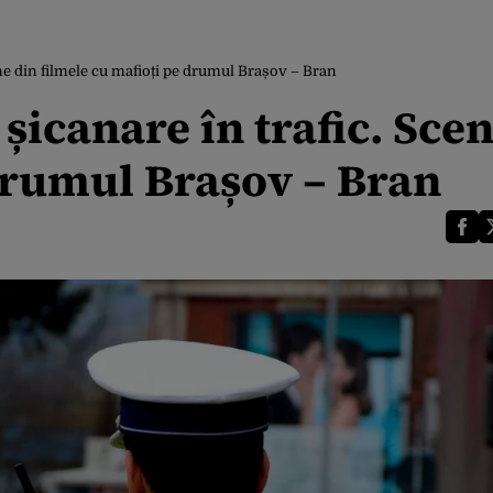
cene din filmele cu mafioți pe drumul Brașov – Bran
 șicanare în trafic. Sce
 drumul Brașov – Bran