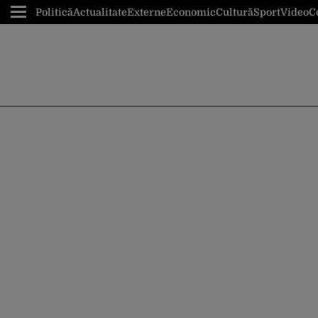
Politică
Actualitate
Externe
Economic
Cultură
Sport
Video
C