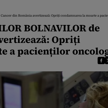
er din România avertizează: Opriți condamnarea la moarte a pacienț
ILOR BOLNAVILOR de
ertizează: Opriți
 a pacienților oncolog