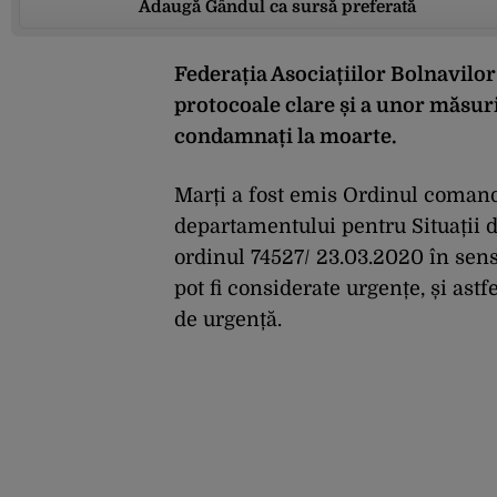
Adaugă Gândul ca sursă preferată
Federația Asociațiilor Bolnavilo
protocoale clare și a unor măsuri
condamnați la moarte.
Marți a fost emis Ordinul comanda
departamentului pentru Situații 
ordinul 74527/ 23.03.2020 în sensu
pot fi considerate urgențe, și astf
de urgență.