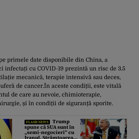
 pe primele date disponibile din China, a
i infectați cu COVID-19 prezintă un risc de 3.5
tilație mecanică, terapie intensivă sau deces,
feră de cancer.În aceste condiții, este vitală
tul de care au nevoie, chimioterapie,
rurgie, și în condiții de siguranță sporite.
Trump
FLASH NEWS
spune că SUA sunt în
„semi-negocieri” cu
Iranul. Strâmtoarea