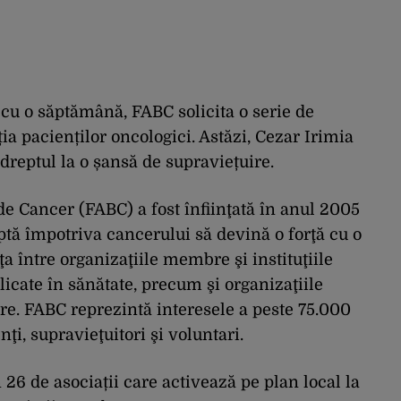
cu o săptămână, FABC solicita o serie de
ia pacienților oncologici. Astăzi, Cezar Irimia
dreptul la o șansă de supraviețuire.
de Cancer (FABC) a fost înfiinţată în anul 2005
uptă împotriva cancerului să devină o forţă cu o
a între organizaţiile membre şi instituţiile
plicate în sănătate, precum şi organizaţiile
re. FABC reprezintă interesele a peste 75.000
ţi, supravieţuitori şi voluntari.
26 de asociații care activează pe plan local la