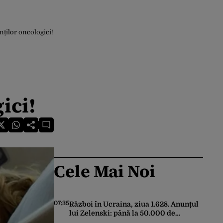
ilor oncologici!
ici!
Cele Mai Noi
07:35
Război în Ucraina, ziua 1.628. Anunțul
lui Zelenski: până la 50.000 de
militari nord-coreeni vor fi dislocați în