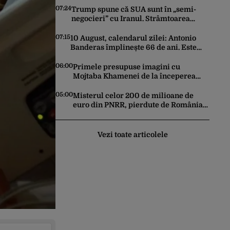
Rusia
07:24
Trump spune că SUA sunt în „semi-
negocieri” cu Iranul. Strâmtoarea
Ormuz, centrul crizei care amenință
piața mondială a petrolului
07:15
10 August, calendarul zilei: Antonio
Banderas împlinește 66 de ani. Este
inaugurată Sala Polivalentă din
București
06:00
Primele presupuse imagini cu
Mojtaba Khamenei de la începerea
războiului au fost publicate de o
agenție de știri de stat din Iran
05:00
Misterul celor 200 de milioane de
euro din PNRR, pierdute de România
printr-o decizie inexplicabilă a Oanei
Gheorghiu. Ultima hotărâre de guvern
ar încerca să repare greșeala
Vezi toate articolele
vicepremierului