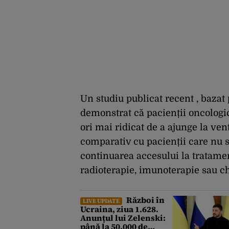
Un studiu publicat recent , bazat
demonstrat că pacienții oncologic
ori mai ridicat de a ajunge la ven
comparativ cu pacienții care nu su
continuarea accesului la tratamen
radioterapie, imunoterapie sau chi
Război în
LIVE UPDATE
Ucraina, ziua 1.628.
Anunțul lui Zelenski:
până la 50.000 de