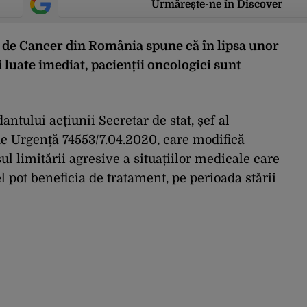
Urmărește-ne în Discover
r de Cancer din România spune că în lipsa unor
 luate imediat, pacienții oncologici sunt
ntului acțiunii Secretar de stat, șef al
de Urgență 74553/7.04.2020, care modifică
l limitării agresive a situațiilor medicale care
el pot beneficia de tratament, pe perioada stării