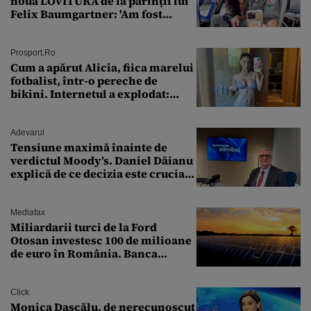
nouă LOVITURĂ de la părinții lui
Felix Baumgartner: 'Am fost
ȘTEARSĂ complet din
Prosport.ro
Cum a apărut Alicia, fiica marelui
fotbalist, într-o pereche de
bikini. Internetul a explodat:
„Zeiță superbă!”
Adevarul
Tensiune maximă înainte de
verdictul Moody’s. Daniel Dăianu
explică de ce decizia este crucială
pentru economia României
Mediafax
Miliardarii turci de la Ford
Otosan investesc 100 de milioane
de euro în România. Banca
Transilvania le acordă o
finanțare uriașă
Click
Monica Dascălu, de nerecunoscut