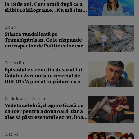
la 48 de ani. Cum arată după ce a
slăbit 10 kilograme. „Nu mă simt
bine în această perioadă”
Digi24
Stânca vandalizată pe
Transfăgărășan. Ce le răspunde
un inspector de Poliție celor care
întreabă: „Dar ce a făcut?”
Cancan.ro
Episodul extrem din dosarul lui
Cătălin Avramescu, cercetat de
DIICOT: 'A plecat în pădure cu o
Ce Se Întâmplă Doctore
Vedeta celebră, diagnosticată cu
cancer pentru a doua oară, dar a
ales să păstreze totul secret. Boala
a fost descoperită la un control de
rutină
Ciao.ro