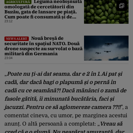
Leguma neobișnuită
AGRICULTURĂ
omologată de cercetătorii din
Buzău, gata de lansare pe piață.
Cum poate fi consumată și de
unde provine soiul
23:12
Nouă breșă de
NEWS ALERT
securitate în spațiul NATO. Două
drone suspecte au survolat o bază
militară din Germania
23:04
„
Poate nu ți-ai dat seama. dar e 2 în 1. Ai pat și
cadă, dar dacă bagi o plapumă și o pernă în
cadă cu ce seamănă?! Dacă mănânci o zamă de
fasole gătită, îi minunată bucătăria, faci și
jacuzzi. Pentru ce să aglomereze camera ??!!
”, a
comentat cineva, cu umor, pe marginea acestui
anunț. O altă persoană a completat: „
Vreau să
cred că e o glumă. Nu neapărat amuzantă, dar