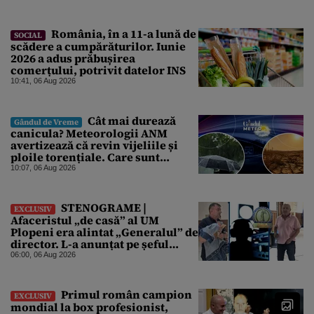
România, în a 11-a lună de
SOCIAL
scădere a cumpărăturilor. Iunie
2026 a adus prăbușirea
comerțului, potrivit datelor INS
10:41, 06 Aug 2026
Cât mai durează
Gândul de Vreme
canicula? Meteorologii ANM
avertizează că revin vijeliile și
ploile torențiale. Care sunt
zonele vizate, începând chiar de
10:07, 06 Aug 2026
azi
STENOGRAME |
EXCLUSIV
Afaceristul „de casă” al UM
Plopeni era alintat „Generalul” de
director. L-a anunțat pe șeful
uzinei că i-a adus „subțireanu,
06:00, 06 Aug 2026
așa”
Primul român campion
EXCLUSIV
mondial la box profesionist,