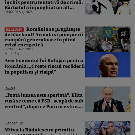
închis pentru tentativă de crimă.
Bărbatul a înjunghiat un alt
interlop periculos
05:00, 06 Aug 2026
România se pregătește
EXCLUSIV
de blackout? Armata și pompierii
cumpără generatoare în plină
criză energetică
06:30, 05 Aug 2026
Mediafax
Avertismentul lui Bolojan pentru
România: „Crește riscul recăderii
în populism și risipă”
Digi24
„Toată lumea este speriată”. Elita
rusă se teme că FSB „scapă de sub
control”, după ce Putin a extins
puterea serviciului
Cancan.ro
Mihaela Rădulescu a primit o