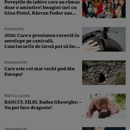
Poveştile de iubire care au rămas
doar o amintire! Imagini tari cu
Gina Pistol, Răzvan Fodor sau
Andra Măruţă şi foştii parteneri
Promotor.ro
2026: Care e presiunea corectă în
anvelope pe caniculă.
Cauciucurile de iarnă pot să facă
explozie la peste 40°C?
Descopera.ro
Care este cel mai vechi pod din
Europa?
Râzi Cu Lacrimi
BANCUL ZILEI. Badea Gheorghe: –
Nu pot face dragoste!
Descopera.ro