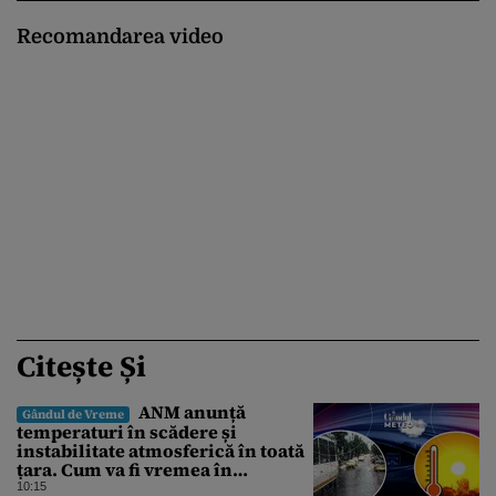
Recomandarea video
Citește Și
ANM anunță
Gândul de Vreme
temperaturi în scădere și
instabilitate atmosferică în toată
țara. Cum va fi vremea în
București și când vin vijeliile
10:15