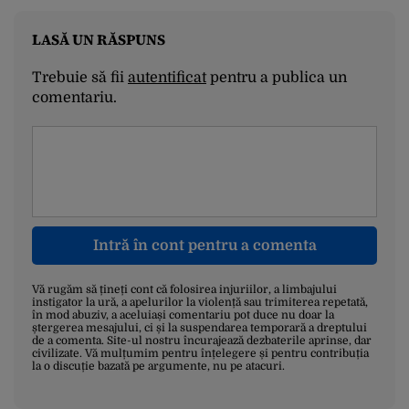
LASĂ UN RĂSPUNS
Trebuie să fii
autentificat
pentru a publica un
comentariu.
Intră în cont pentru a comenta
Vă rugăm să țineți cont că folosirea injuriilor, a limbajului
instigator la ură, a apelurilor la violență sau trimiterea repetată,
în mod abuziv, a aceluiași comentariu pot duce nu doar la
ștergerea mesajului, ci și la suspendarea temporară a dreptului
de a comenta. Site-ul nostru încurajează dezbaterile aprinse, dar
civilizate. Vă mulțumim pentru înțelegere și pentru contribuția
la o discuție bazată pe argumente, nu pe atacuri.