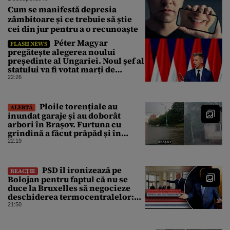
Cum se manifestă depresia
zâmbitoare și ce trebuie să știe
cei din jur pentru a o recunoaște
Péter Magyar
FLASH NEWS
pregătește alegerea noului
președinte al Ungariei. Noul șef al
statului va fi votat marți de
Parlament
22:26
Ploile torențiale au
ALERTĂ
inundat garaje și au doborât
arbori în Brașov. Furtuna cu
grindină a făcut prăpăd și în
Bihor
22:19
PSD îl ironizează pe
REACȚIE
Bolojan pentru faptul că nu se
duce la Bruxelles să negocieze
deschiderea termocentralelor:
„Pentru că a dat afară
21:50
translatorii”