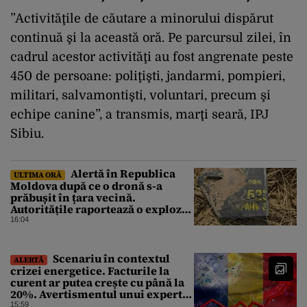
”Activităţile de căutare a minorului dispărut
continuă şi la această oră. Pe parcursul zilei, în
cadrul acestor activităţi au fost angrenate peste
450 de persoane: poliţişti, jandarmi, pompieri,
militari, salvamontişti, voluntari, precum şi
echipe canine”, a transmis, marţi seară, IPJ
Sibiu.
Alertă în Republica
ULTIMA ORĂ
Moldova după ce o dronă s-a
prăbușit în țara vecină.
Autoritățile raportează o explozie
urmată de incendiu
16:04
Scenariu în contextul
ALERTĂ
crizei energetice. Facturile la
curent ar putea crește cu până la
20%. Avertismentul unui expert
în energie
15:59