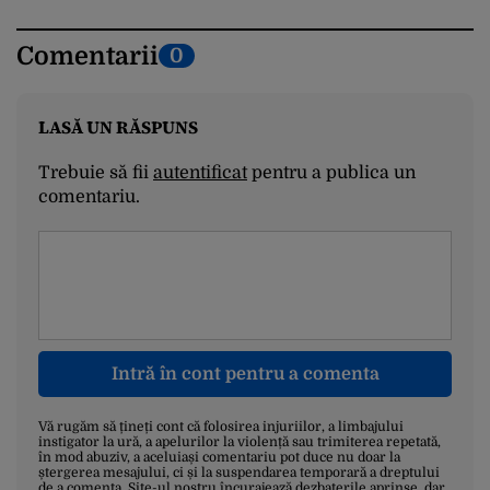
Comentarii
0
LASĂ UN RĂSPUNS
Trebuie să fii
autentificat
pentru a publica un
comentariu.
Intră în cont pentru a comenta
Vă rugăm să țineți cont că folosirea injuriilor, a limbajului
instigator la ură, a apelurilor la violență sau trimiterea repetată,
în mod abuziv, a aceluiași comentariu pot duce nu doar la
ștergerea mesajului, ci și la suspendarea temporară a dreptului
de a comenta. Site-ul nostru încurajează dezbaterile aprinse, dar