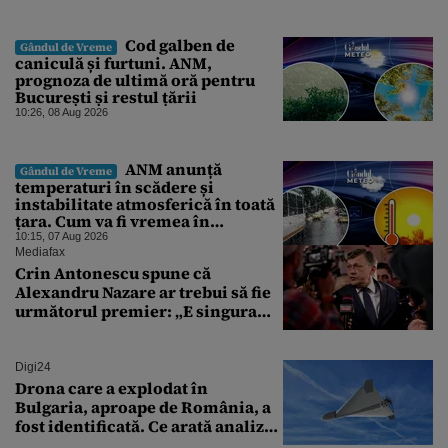
Cod galben de
Gândul de Vreme
caniculă și furtuni. ANM,
prognoza de ultimă oră pentru
București și restul țării
10:26, 08 Aug 2026
ANM anunță
Gândul de Vreme
temperaturi în scădere și
instabilitate atmosferică în toată
țara. Cum va fi vremea în
București și când vin vijeliile
10:15, 07 Aug 2026
Mediafax
Crin Antonescu spune că
Alexandru Nazare ar trebui să fie
următorul premier: „E singura
soluție”
Digi24
Drona care a explodat în
Bulgaria, aproape de România, a
fost identificată. Ce arată analiza
preliminară a epavei