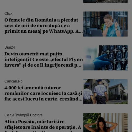
Click
O femeie din România a pierdut
zeci de mii de euro după ce a
primit un mesaj pe WhatsApp. A
crezut că va moșteni 175.000 de
euro din Franța
Digi24
Devin oamenii mai puțin
inteligenți? Ce este „efectul Flynn
invers” și de ce îi îngrijorează pe
cercetători
Cancan.ro
4.000 lei amendă tuturor
românilor care locuiesc la casă și
fac acest lucru în curte, crezând
că nu îi vede nimeni
Ce Se Întâmplă Doctore
Alina Pușcău, mărturisire
sfâșietoare înainte de operație. A