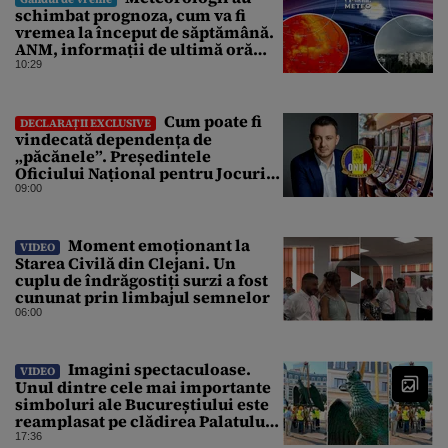
schimbat prognoza, cum va fi
vremea la început de săptămână.
ANM, informații de ultimă oră
pentru Gândul
10:29
Cum poate fi
DECLARAȚII EXCLUSIVE
vindecată dependența de
„păcănele”. Președintele
Oficiului Național pentru Jocuri
de Noroc propune o ordonanță de
09:00
urgență istorică și explică
procedura de autoexcludere
unică
Moment emoționant la
VIDEO
Starea Civilă din Clejani. Un
cuplu de îndrăgostiți surzi a fost
cununat prin limbajul semnelor
06:00
Imagini spectaculoase.
VIDEO
Unul dintre cele mai importante
simboluri ale Bucureștiului este
reamplasat pe clădirea Palatului
Universității
17:36