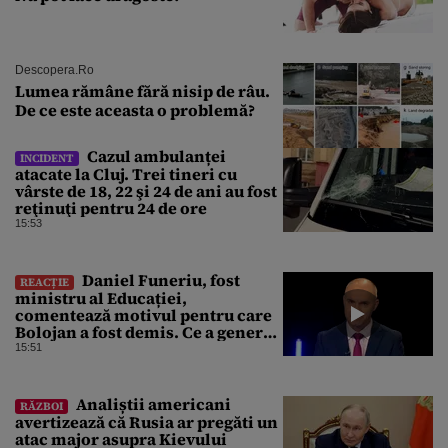
Descopera.ro
Lumea rămâne fără nisip de râu.
De ce este aceasta o problemă?
Cazul ambulanței
INCIDENT
atacate la Cluj. Trei tineri cu
vârste de 18, 22 şi 24 de ani au fost
reţinuţi pentru 24 de ore
15:53
Daniel Funeriu, fost
REACȚIE
ministru al Educației,
comentează motivul pentru care
Bolojan a fost demis. Ce a generat
eșecul guvernării
15:51
Analiștii americani
RĂZBOI
avertizează că Rusia ar pregăti un
atac major asupra Kievului