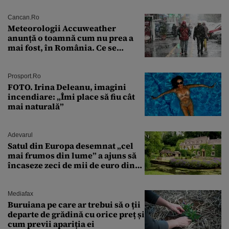
Cancan.ro
Meteorologii Accuweather
anunță o toamnă cum nu prea a
mai fost, în România. Ce se
întâmplă în septembrie,
octombrie și noiembrie 2026, în
București. Pe ce dată ninge
Prosport.ro
FOTO. Irina Deleanu, imagini
incendiare: „Îmi place să fiu cât
mai naturală”
Adevarul
Satul din Europa desemnat „cel
mai frumos din lume” a ajuns să
încaseze zeci de mii de euro din
amenzi pentru parcare. De ce s-au
săturat localnicii de turiști
Mediafax
Buruiana pe care ar trebui să o ții
departe de grădină cu orice preț și
cum previi apariția ei