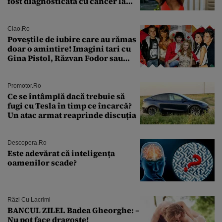
fost diagnosticată cu cancer la
sân în metastază: „Este singurul
tratament care o să mă ajute să
îmi salvez viața”
Ciao.ro
Poveştile de iubire care au rămas
doar o amintire! Imagini tari cu
Gina Pistol, Răzvan Fodor sau
Andra Măruţă şi foştii parteneri
Promotor.ro
Ce se întâmplă dacă trebuie să
fugi cu Tesla în timp ce încarcă?
Un atac armat reaprinde discuția
Descopera.ro
Este adevărat că inteligența
oamenilor scade?
Râzi Cu Lacrimi
BANCUL ZILEI. Badea Gheorghe: –
Nu pot face dragoste!