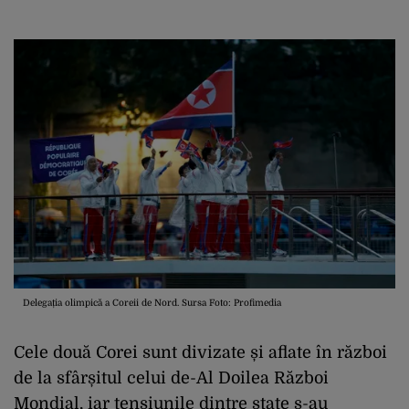
Delegația olimpică a Coreii de Nord. Sursa Foto: Profimedia
Cele două Corei sunt divizate și aflate în război
de la sfârșitul celui de-Al Doilea Război
Mondial, iar tensiunile dintre state s-au