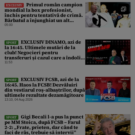
Primul român campion
EXCLUSIV
mondial la box profesionist,
închis pentru tentativă de crimă.
Bărbatul a înjunghiat un alt
interlop periculos
05:00
EXCLUSIV DINAMO, azi de
SPORT
la 16:45. Ultimele mutări de la
club! Negocieri pentru
transferuri și cazul care a îndoliat
Dinamo
11:53
EXCLUSIV FCSB, azi de la
SPORT
16:45. Haos la FCSB! Dezvăluiri
din vestiarul roș-albaștrilor, după
ultimele rezultate dezamăgitoare
13:10, 04 Aug 2026
Gigi Becali l-a pus la punct
SPORT
pe MM Stoica, după FCSB – Farul
2-2: „Frate, prieten, dar când te
faci de râs, trebuie să intervii”