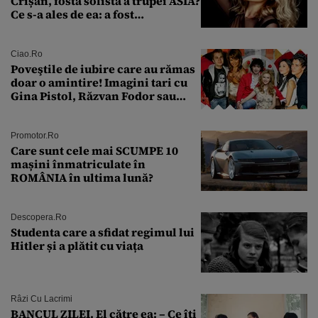
Crișan, fostă solistă a trupei ASIA?
Ce s-a ales de ea: a fost
condamnată la închisoare cu
suspendare. Ce acuzații i se aduc
Ciao.ro
Poveştile de iubire care au rămas
doar o amintire! Imagini tari cu
Gina Pistol, Răzvan Fodor sau
Andra Măruţă şi foştii parteneri
Promotor.ro
Care sunt cele mai SCUMPE 10
mașini înmatriculate în
ROMÂNIA în ultima lună?
Descopera.ro
Studenta care a sfidat regimul lui
Hitler și a plătit cu viața
Râzi Cu Lacrimi
BANCUL ZILEI. El către ea: – Ce îți