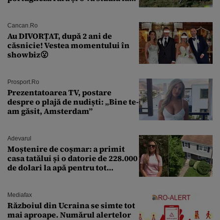
un institut de cercetare
Cancan.ro
Au DIVORȚAT, după 2 ani de
căsnicie! Vestea momentului în
showbiz😮
Prosport.ro
Prezentatoarea TV, postare
despre o plajă de nudiști: „Bine te-
am găsit, Amsterdam”
Adevarul
Moștenire de coșmar: a primit
casa tatălui și o datorie de 228.000
de dolari la apă pentru tot
cartierul
Mediafax
Războiul din Ucraina se simte tot
mai aproape. Numărul alertelor