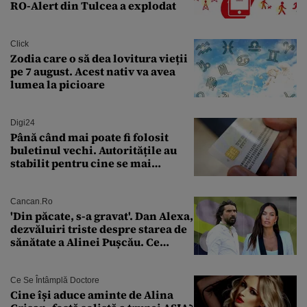
RO-Alert din Tulcea a explodat
Click
Zodia care o să dea lovitura vieții
pe 7 august. Acest nativ va avea
lumea la picioare
Digi24
Până când mai poate fi folosit
buletinul vechi. Autoritățile au
stabilit pentru cine se mai
eliberează cartea de identitate
model 1997
Cancan.ro
'Din păcate, s-a gravat'. Dan Alexa,
dezvăluiri triste despre starea de
sănătate a Alinei Pușcău. Ce
discuție au avut cu două zile în
urmă
Ce Se Întâmplă Doctore
Cine își aduce aminte de Alina