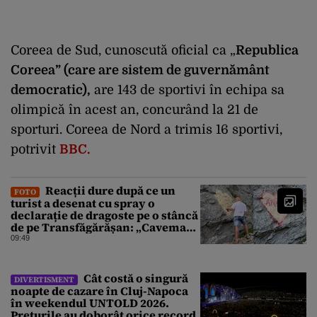
Coreea de Sud, cunoscută oficial ca „
Republica
Coreea” (care are sistem de guvernământ
democratic),
are 143 de sportivi în echipa sa
olimpică în acest an, concurând la 21 de
sporturi. Coreea de Nord a trimis 16 sportivi,
potrivit
BBC.
Reacții dure după ce un
FOTO
turist a desenat cu spray o
declarație de dragoste pe o stâncă
de pe Transfăgărășan: „Caveman.
Nu înțeleg nimic oamenii ăștia”
09:49
Cât costă o singură
DIVERTISMENT
noapte de cazare în Cluj-Napoca
în weekendul UNTOLD 2026.
Prețurile au doborât orice record