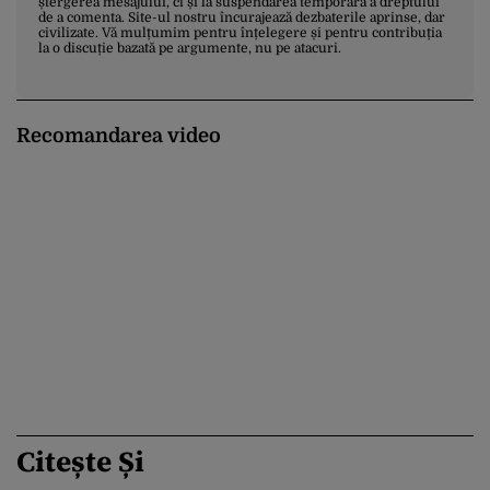
ștergerea mesajului, ci și la suspendarea temporară a dreptului
de a comenta. Site-ul nostru încurajează dezbaterile aprinse, dar
civilizate. Vă mulțumim pentru înțelegere și pentru contribuția
la o discuție bazată pe argumente, nu pe atacuri.
Recomandarea video
Citește Și