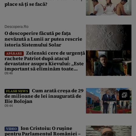
place să ți se facă?
Descopera.ro
O descoperire făcută pe fața
nevăzută a Lunii ar putea rescrie
istoria Sistemului Solar
Zelenski cere de urgență
APĂRARE
rachete Patriot după atacul
devastator asupra Kievului: „Este
important să eliminăm toate
birocrațiile”
09:46
Cum arată creșa de 29
FLASH NEWS
de milioane de lei inaugurată de
Ilie Bolojan
09:44
Ion Cristoiu: O rușine
VIDEO
pentru Parlamentul României –