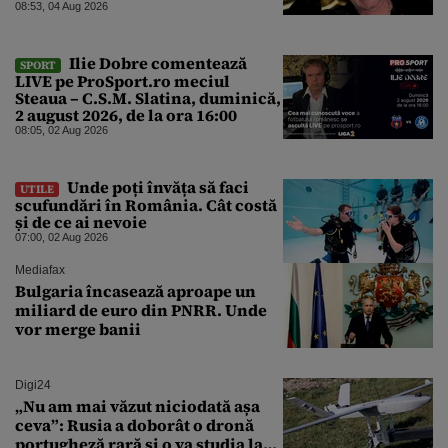
08:53, 04 Aug 2026
Ilie Dobre comentează
SPORT
LIVE pe ProSport.ro meciul
Steaua – C.S.M. Slatina, duminică,
2 august 2026, de la ora 16:00
08:05, 02 Aug 2026
Unde poți învăța să faci
UTILE
scufundări în România. Cât costă
și de ce ai nevoie
07:00, 02 Aug 2026
Mediafax
Bulgaria încasează aproape un
miliard de euro din PNRR. Unde
vor merge banii
Digi24
„Nu am mai văzut niciodată așa
ceva”: Rusia a doborât o dronă
portugheză rară și o va studia la