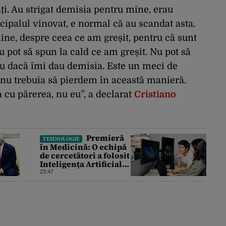
ați. Au strigat demisia pentru mine, erau
ncipalul vinovat, e normal că au scandat asta.
ine, despre ceea ce am greșit, pentru că sunt
u pot să spun la cald ce am greșit. Nu pot să
au dacă îmi dau demisia. Este un meci de
, nu trebuia să pierdem în această manieră.
a cu părerea, nu eu”, a declarat
Cristiano
Premieră
TEHNOLOGIE
în Medicină: O echipă
de cercetători a folosit
Inteligența Artificială
pentru a crea primele
23:47
virusuri sintetice la
tratarea de E.coli