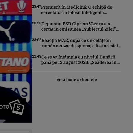
trimită rachete Ucrainei: „Avem și noi
nevoie de rachete”
23:47
Premieră în Medicină: O echipă de
cercetători a folosit Inteligența
Artificială pentru a crea primele
virusuri sintetice la tratarea de E.coli
23:23
Deputatul PSD Ciprian Văcaru s-a
certat în emisiunea „Subiectul Zilei”
cu deputatul USR Cezar Drăgoescu,
deficitul fiind motivul scandalului
23:05
Reacția MAE, după ce un cetăţean
român acuzat de spionaj a fost arestat
în Germania. Complotase cu un
ucrainean ca să asasineze un
22:43
Ce se va întâmpla cu nivelul Dunării
producător de drone
până pe 12 august 2026: „Scăderea în 7
zile este de 10 centimetri”
Vezi toate articolele
5
FOTO