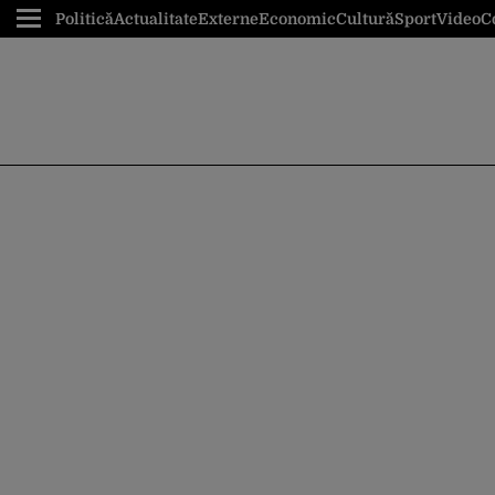
Politică
Actualitate
Externe
Economic
Cultură
Sport
Video
C