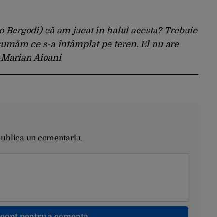
no Bergodi) că am jucat în halul acesta? Trebuie
asumăm ce s-a întâmplat pe teren. El nu are
– Marian Aioani
publica un comentariu.
n cont pentru a comenta