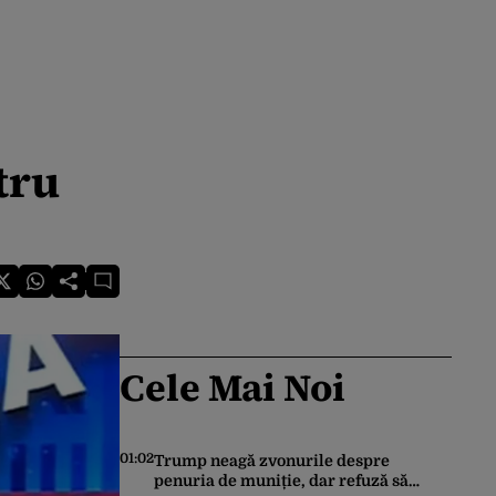
tru
Cele Mai Noi
01:02
Trump neagă zvonurile despre
penuria de muniție, dar refuză să