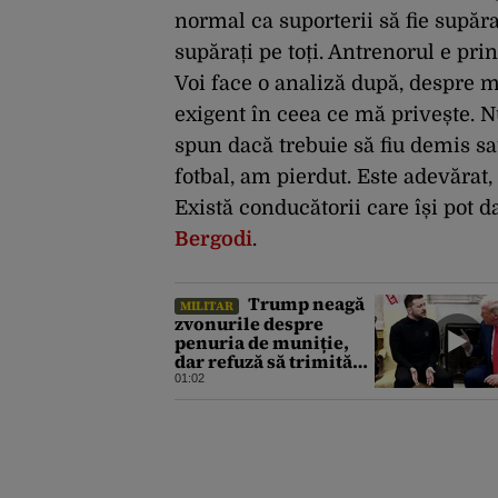
normal ca suporterii să fie supăr
supărați pe toți. Antrenorul e pri
Voi face o analiză după, despre m
exigent în ceea ce mă privește. N
spun dacă trebuie să fiu demis s
fotbal, am pierdut. Este adevărat
Există conducătorii care își pot d
Bergodi
.
Trump neagă
MILITAR
zvonurile despre
penuria de muniție,
dar refuză să trimită
rachete Ucrainei:
01:02
„Avem și noi nevoie de
rachete”