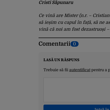
Cristi Săpunaru
Ce vină are Mister (n.r. – Cristia
să ieșim cu capul în față, să ne 
vină că noi am fost dezastruoși 
Comentarii
0
LASĂ UN RĂSPUNS
Trebuie să fii
autentificat
pentru a 
Intră î