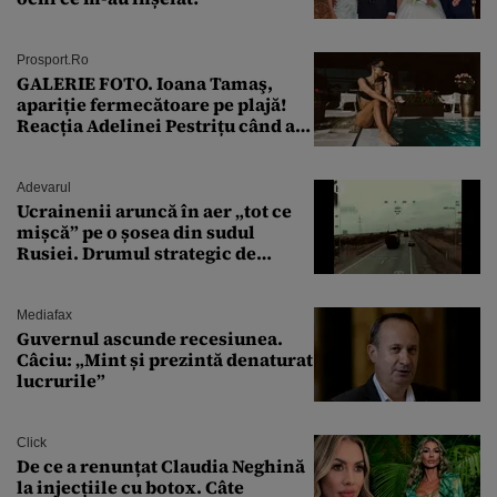
Prosport.ro
GALERIE FOTO. Ioana Tamaş,
apariție fermecătoare pe plajă!
Reacția Adelinei Pestrițu când a
văzut-o
Adevarul
Ucrainenii aruncă în aer „tot ce
mișcă” pe o șosea din sudul
Rusiei. Drumul strategic de
aprovizionare către Crimeea este
controlat complet
Mediafax
Guvernul ascunde recesiunea.
Câciu: „Mint și prezintă denaturat
lucrurile”
Click
De ce a renunțat Claudia Neghină
la injecțiile cu botox. Câte