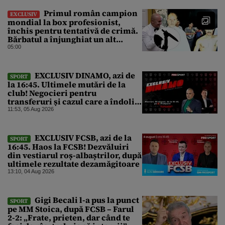
Primul român campion
EXCLUSIV
mondial la box profesionist,
închis pentru tentativă de crimă.
Bărbatul a înjunghiat un alt
interlop periculos
05:00
EXCLUSIV DINAMO, azi de
SPORT
la 16:45. Ultimele mutări de la
club! Negocieri pentru
transferuri și cazul care a îndoliat
Dinamo
11:53, 05 Aug 2026
EXCLUSIV FCSB, azi de la
SPORT
16:45. Haos la FCSB! Dezvăluiri
din vestiarul roș-albaștrilor, după
ultimele rezultate dezamăgitoare
13:10, 04 Aug 2026
Gigi Becali l-a pus la punct
SPORT
pe MM Stoica, după FCSB – Farul
2-2: „Frate, prieten, dar când te