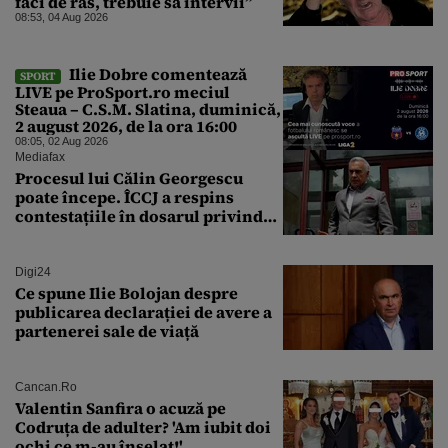
faci de râs, trebuie să intervii”
08:53, 04 Aug 2026
Ilie Dobre comentează
SPORT
LIVE pe ProSport.ro meciul
Steaua – C.S.M. Slatina, duminică,
2 august 2026, de la ora 16:00
08:05, 02 Aug 2026
Mediafax
Procesul lui Călin Georgescu
poate începe. ÎCCJ a respins
contestațiile în dosarul privind
lovitura de stat
Digi24
Ce spune Ilie Bolojan despre
publicarea declarației de avere a
partenerei sale de viață
Cancan.ro
Valentin Sanfira o acuză pe
Codruța de adulter? 'Am iubit doi
ochi ce m-au înșelat!'