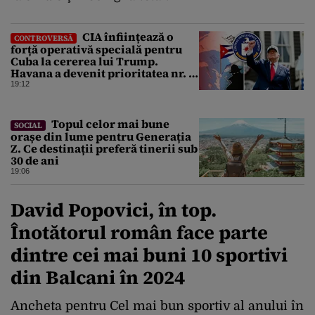
CIA înființează o
CONTROVERSĂ
forță operativă specială pentru
Cuba la cererea lui Trump.
Havana a devenit prioritatea nr. 1
alături de China, Iran și Rusia
19:12
Topul celor mai bune
SOCIAL
orașe din lume pentru Generația
Z. Ce destinații preferă tinerii sub
30 de ani
19:06
David Popovici, în top.
Înotătorul român face parte
dintre cei mai buni 10 sportivi
din Balcani în 2024
Ancheta pentru Cel mai bun sportiv al anului în