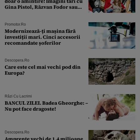
doar o amintire! Imagini tari cu
Gina Pistol, Răzvan Fodor sau
Andra Măruţă şi foştii parteneri
Promotor.ro
Modernizează-ți mașina fără
investiții mari. Cinci accesorii
recomandate șoferilor
Descopera.ro
Care este cel mai vechi pod din
Europa?
Râzi Cu Lacrimi
BANCUL ZILEI. Badea Gheorghe: –
Nu pot face dragoste!
Descopera.ro
Amprente vechi de 1,4 milioane