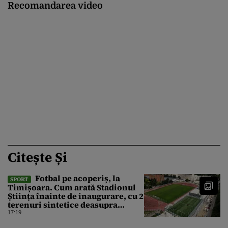
Recomandarea video
Citește Și
Fotbal pe acoperiș, la
SPORT
Timișoara. Cum arată Stadionul
Știința înainte de inaugurare, cu 2
terenuri sintetice deasupra
tribunei
17:19