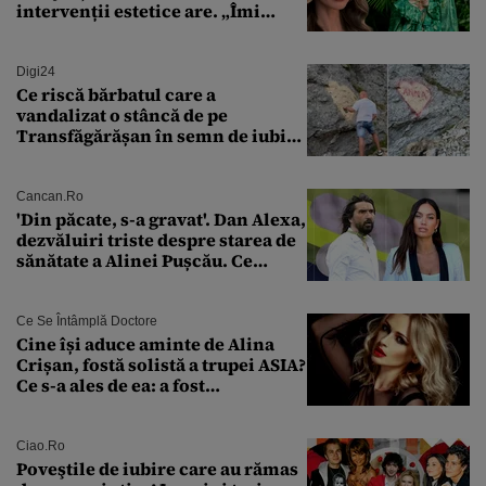
intervenții estetice are. „Îmi
îngheață fața”
Digi24
Ce riscă bărbatul care a
vandalizat o stâncă de pe
Transfăgărășan în semn de iubire
față de „Anna”
Cancan.ro
'Din păcate, s-a gravat'. Dan Alexa,
dezvăluiri triste despre starea de
sănătate a Alinei Pușcău. Ce
discuție au avut cu două zile în
urmă
Ce Se Întâmplă Doctore
Cine își aduce aminte de Alina
Crișan, fostă solistă a trupei ASIA?
Ce s-a ales de ea: a fost
condamnată la închisoare cu
suspendare. Ce acuzații i se aduc
Ciao.ro
Poveştile de iubire care au rămas