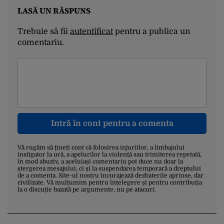
LASĂ UN RĂSPUNS
Trebuie să fii
autentificat
pentru a publica un
comentariu.
Intră în cont pentru a comenta
Vă rugăm să țineți cont că folosirea injuriilor, a limbajului
instigator la ură, a apelurilor la violență sau trimiterea repetată,
în mod abuziv, a aceluiași comentariu pot duce nu doar la
ștergerea mesajului, ci și la suspendarea temporară a dreptului
de a comenta. Site-ul nostru încurajează dezbaterile aprinse, dar
civilizate. Vă mulțumim pentru înțelegere și pentru contribuția
la o discuție bazată pe argumente, nu pe atacuri.