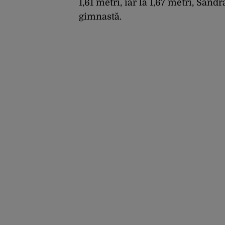
1,61 metri, iar la 1,67 metri, San
gimnastă.