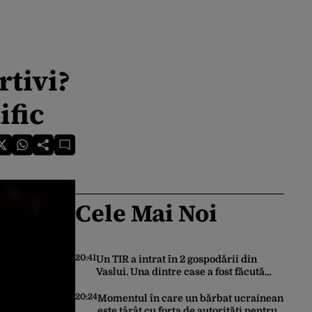
rtivi?
ific
Cele Mai Noi
20:41
Un TIR a intrat în 2 gospodării din
Vaslui. Una dintre case a fost făcută
praf
20:24
Momentul în care un bărbat ucrainean
este târât cu forța de autorități pentru