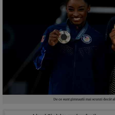
De ce sunt gimnaștii mai scunzi decât alț