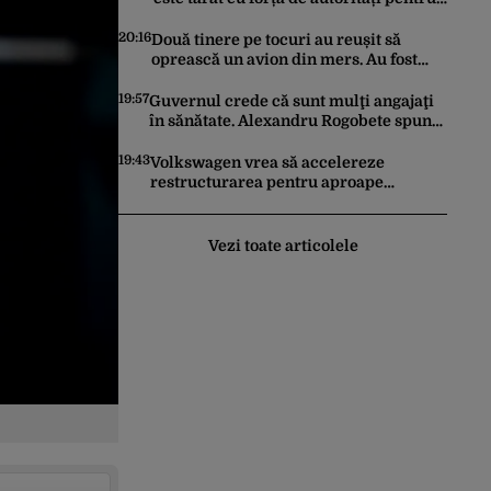
a fi trimis la război. Incidentele de
acest fel sunt tot mai dese
20:16
Două tinere pe tocuri au reușit să
oprească un avion din mers. Au fost
întoarse din „cursă” în ultima clipă.
Imaginile au devenit virale
19:57
Guvernul crede că sunt mulţi angajaţi
în sănătate. Alexandru Rogobete spune
că nu e destul personal pentru
combaterea infecţiilor nosocomiale
19:43
Volkswagen vrea să accelereze
restructurarea pentru aproape
100.000 de locuri de muncă. Care este
motivul
Vezi toate articolele