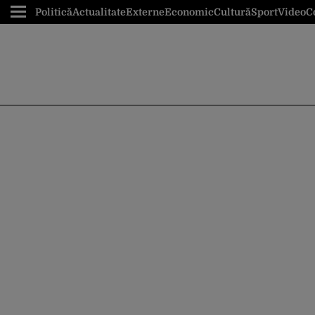
Politică
Actualitate
Externe
Economic
Cultură
Sport
Video
C