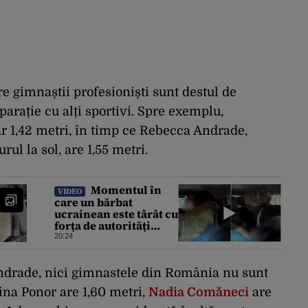
re gimnaștii profesioniști sunt destul de
rație cu alți sportivi. Spre exemplu,
 1,42 metri, în timp ce Rebecca Andrade,
rul la sol, are 1,55 metri.
Momentul în
VIDEO
care un bărbat
ucrainean este târât cu
forța de autorități
pentru a fi trimis la
20:24
război. Incidentele de
acest fel sunt tot mai
dese
Andrade, nici gimnastele din România nu sunt
lina Ponor are 1,60 metri,
Nadia Comăneci
are