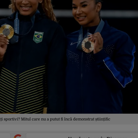
i sportivi? Mitul care nu a putut fi încă demonstrat științific