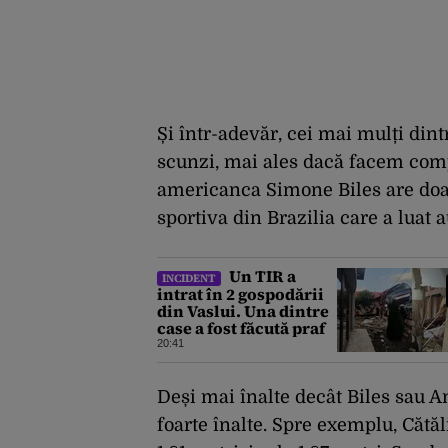
Și într-adevăr, cei mai mulți dint
scunzi, mai ales dacă facem compa
americanca Simone Biles are doar
sportiva din Brazilia care a luat au
Un TIR a
INCIDENT
intrat în 2 gospodării
din Vaslui. Una dintre
case a fost făcută praf
20:41
Deși mai înalte decât Biles sau 
foarte înalte. Spre exemplu, Cătă