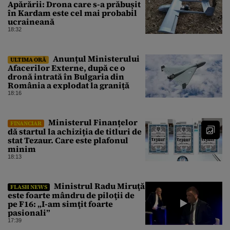
Apărării: Drona care s-a prăbușit
în Kardam este cel mai probabil
ucraineană
18:32
Anunțul Ministerului
ULTIMA ORĂ
Afacerilor Externe, după ce o
dronă intrată în Bulgaria din
România a explodat la graniță
18:16
Ministerul Finanțelor
FINANCIAR
dă startul la achiziția de titluri de
stat Tezaur. Care este plafonul
minim
18:13
Ministrul Radu Miruţă
FLASH NEWS
este foarte mândru de piloţii de
pe F16: „I-am simţit foarte
pasionali”
17:39