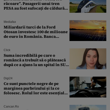
răcoare”. Pasagerii unui tren
PESA au fost sufocați de căldură
pe ruta București-Constanța
Mediafax
Miliardarii turci de la Ford
Otosan investesc 100 de milioane
de euro în România. Banca
Transilvania le acordă o
finanțare uriașă
Click
Suma incredibilă pe care o
româncă a trebuit să o plătească
după ce a ajuns la un spital în SUA:
„Asta este America”
Digi24
Ce sunt punctele negre de pe
marginea parbrizului și la ce
folosesc. Rolul lor este esențial
pentru siguranța mașinii
Cancan.ro