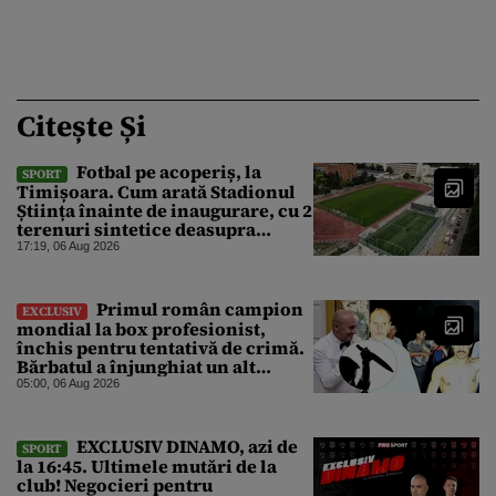
Citește Și
Fotbal pe acoperiș, la
SPORT
Timișoara. Cum arată Stadionul
Știința înainte de inaugurare, cu 2
terenuri sintetice deasupra
tribunei
17:19, 06 Aug 2026
Primul român campion
EXCLUSIV
mondial la box profesionist,
închis pentru tentativă de crimă.
Bărbatul a înjunghiat un alt
interlop periculos
05:00, 06 Aug 2026
EXCLUSIV DINAMO, azi de
SPORT
la 16:45. Ultimele mutări de la
club! Negocieri pentru