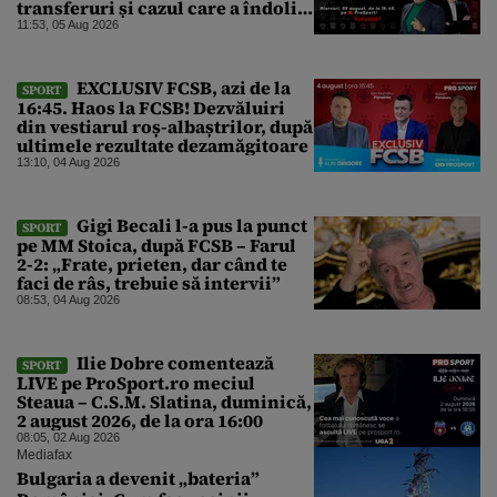
transferuri și cazul care a îndoliat
Dinamo
11:53, 05 Aug 2026
EXCLUSIV FCSB, azi de la
SPORT
16:45. Haos la FCSB! Dezvăluiri
din vestiarul roș-albaștrilor, după
ultimele rezultate dezamăgitoare
13:10, 04 Aug 2026
Gigi Becali l-a pus la punct
SPORT
pe MM Stoica, după FCSB – Farul
2-2: „Frate, prieten, dar când te
faci de râs, trebuie să intervii”
08:53, 04 Aug 2026
Ilie Dobre comentează
SPORT
LIVE pe ProSport.ro meciul
Steaua – C.S.M. Slatina, duminică,
2 august 2026, de la ora 16:00
08:05, 02 Aug 2026
Mediafax
Bulgaria a devenit „bateria”