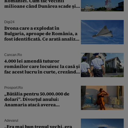
României. Cum fac vecinii
milioane când Dunărea scade și
Cernavodă produce puțin
Digi24
Drona care a explodat în
Bulgaria, aproape de România, a
fost identificată. Ce arată analiza
preliminară a epavei
Cancan.ro
4.000 lei amendă tuturor
românilor care locuiesc la casă și
fac acest lucru în curte, crezând
că nu îi vede nimeni
Prosport.ro
„Bătălia pentru 50.000.000 de
dolari”. Divorțul anului:
Anamaria atacă averea
milionarului
Adevarul
„Era mai bun trenul vechi, era