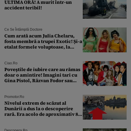
ULTIMA ORĂ! A murit într-un
accident teribil!
Ce Se Întâmplă Doctore
Cum arată acum Julia Chelaru,
fosta membră a trupei Exotic! Și-a
etalat formele voluptoase, la
aproape 50 de ani
Ciao.ro
Poveştile de iubire care au rămas
doar o amintire! Imagini tari cu
Gina Pistol, Răzvan Fodor sau
Andra Măruţă şi foştii parteneri
Promotor.ro
Nivelul extrem de scăzut al
Dunării a dus la o descoperire
rară. Era acolo de aproximativ 80
de ani
Descopera.ro