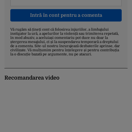
Intră în cont pentru a comenta
Vă rugăm să țineți cont că folosirea injuriilor, a limbajului
instigator la ură, a apelurilor la violență sau trimiterea repetată,
în mod abuziv, a aceluiași comentariu pot duce nu doar la
ștergerea mesajului, ci și la suspendarea temporară a dreptului
de a comenta. Site-ul nostru încurajează dezbaterile aprinse, dar
civilizate. Vă mulțumim pentru înțelegere și pentru contribuția
la o discuție bazată pe argumente, nu pe atacuri.
Recomandarea video