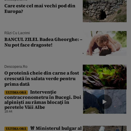
Care este cel mai vechi pod din
Europa?
Râzi Cu Lacrimi
BANCUL ZILEI. Badea Gheorghe: –
Nu pot face dragoste!
Descopera.ro
O proteină cheie din carne a fost
crescută în salata verde pentru
prima dată
Intervenție
ULTIMA ORĂ
contracronometru în Bucegi. Doi
alpinişti au rămas blocaţi în
peretele Văii Albe
18:44
🚨 Ministerul bulgar al
ULTIMA ORĂ