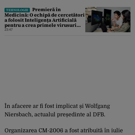
Premieră în
TEHNOLOGIE
Medicină: O echipă de cercetători
a folosit Inteligența Artificială
pentru a crea primele virusuri
sintetice la tratarea de E.coli
23:47
În afacere ar fi fost implicat și Wolfgang
Niersbach, actualul președinte al DFB.
Organizarea CM-2006 a fost atribuită în iulie