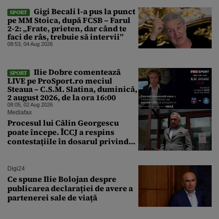
Gigi Becali l-a pus la punct
SPORT
pe MM Stoica, după FCSB – Farul
2-2: „Frate, prieten, dar când te
faci de râs, trebuie să intervii”
08:53, 04 Aug 2026
Ilie Dobre comentează
SPORT
LIVE pe ProSport.ro meciul
Steaua – C.S.M. Slatina, duminică,
2 august 2026, de la ora 16:00
08:05, 02 Aug 2026
Mediafax
Procesul lui Călin Georgescu
poate începe. ÎCCJ a respins
contestațiile în dosarul privind
lovitura de stat
Digi24
Ce spune Ilie Bolojan despre
publicarea declarației de avere a
partenerei sale de viață