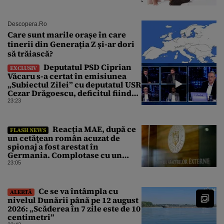
Descopera.ro
Care sunt marile orașe în care
tinerii din Generația Z și-ar dori
să trăiască?
Deputatul PSD Ciprian
EXCLUSIV
Văcaru s-a certat în emisiunea
„Subiectul Zilei” cu deputatul USR
Cezar Drăgoescu, deficitul fiind
motivul scandalului
23:23
Reacția MAE, după ce
FLASH NEWS
un cetăţean român acuzat de
spionaj a fost arestat în
Germania. Complotase cu un
ucrainean ca să asasineze un
23:05
producător de drone
Ce se va întâmpla cu
ALERTĂ
nivelul Dunării până pe 12 august
2026: „Scăderea în 7 zile este de 10
centimetri”