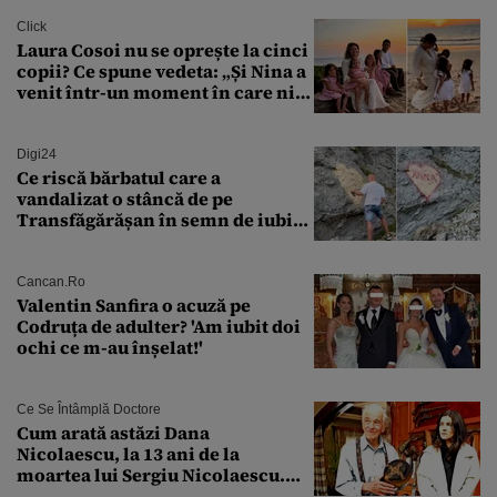
Click
Laura Cosoi nu se oprește la cinci
copii? Ce spune vedeta: „Și Nina a
venit într-un moment în care nici
măcar nu mai discutam”
Digi24
Ce riscă bărbatul care a
vandalizat o stâncă de pe
Transfăgărășan în semn de iubire
față de „Anna”
Cancan.ro
Valentin Sanfira o acuză pe
Codruța de adulter? 'Am iubit doi
ochi ce m-au înșelat!'
Ce Se Întâmplă Doctore
Cum arată astăzi Dana
Nicolaescu, la 13 ani de la
moartea lui Sergiu Nicolaescu.
Transformarea care i-a surprins