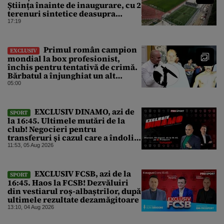
Știința înainte de inaugurare, cu 2
terenuri sintetice deasupra
tribunei
17:19
Primul român campion
EXCLUSIV
mondial la box profesionist,
închis pentru tentativă de crimă.
Bărbatul a înjunghiat un alt
interlop periculos
05:00
EXCLUSIV DINAMO, azi de
SPORT
la 16:45. Ultimele mutări de la
club! Negocieri pentru
transferuri și cazul care a îndoliat
Dinamo
11:53, 05 Aug 2026
EXCLUSIV FCSB, azi de la
SPORT
16:45. Haos la FCSB! Dezvăluiri
din vestiarul roș-albaștrilor, după
ultimele rezultate dezamăgitoare
13:10, 04 Aug 2026