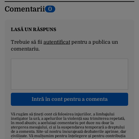
Comentarii
0
LASĂ UN RĂSPUNS
Trebuie să fii
autentificat
pentru a publica un
comentariu.
Intră în cont pentru a comenta
Vă rugăm să țineți cont că folosirea injuriilor, a limbajului
instigator la ură, a apelurilor la violență sau trimiterea repetată,
în mod abuziv, a aceluiași comentariu pot duce nu doar la
ștergerea mesajului, ci și la suspendarea temporară a dreptului
de a comenta. Site-ul nostru încurajează dezbaterile aprinse, dar
civilizate. Vă mulțumim pentru înțelegere și pentru contribuția