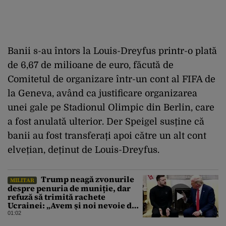
Banii s-au întors la Louis-Dreyfus printr-o plată
de 6,67 de milioane de euro, făcută de
Comitetul de organizare într-un cont al FIFA de
la Geneva, având ca justificare organizarea
unei gale pe Stadionul Olimpic din Berlin, care
a fost anulată ulterior. Der Speigel susține că
banii au fost transferați apoi către un alt cont
elvețian, deținut de Louis-Dreyfus.
Trump neagă zvonurile
MILITAR
despre penuria de muniție, dar
refuză să trimită rachete
Ucrainei: „Avem și noi nevoie de
rachete”
01:02