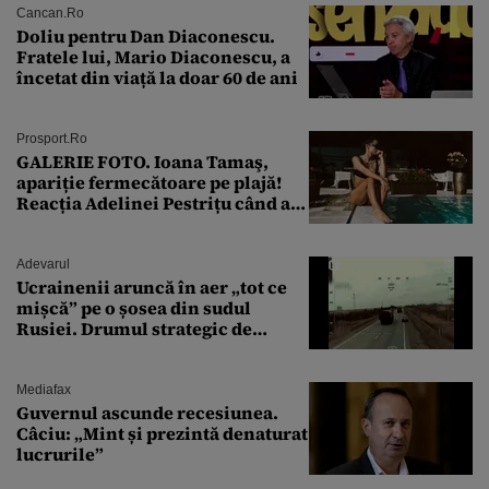
Cancan.ro
Doliu pentru Dan Diaconescu.
Fratele lui, Mario Diaconescu, a
încetat din viață la doar 60 de ani
Prosport.ro
GALERIE FOTO. Ioana Tamaş,
apariție fermecătoare pe plajă!
Reacția Adelinei Pestrițu când a
văzut-o
Adevarul
Ucrainenii aruncă în aer „tot ce
mișcă” pe o șosea din sudul
Rusiei. Drumul strategic de
aprovizionare către Crimeea este
controlat complet
Mediafax
Guvernul ascunde recesiunea.
Câciu: „Mint și prezintă denaturat
lucrurile”