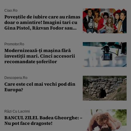
pe toți
Ciao.ro
Poveştile de iubire care au rămas
doar o amintire! Imagini tari cu
Gina Pistol, Răzvan Fodor sau
Andra Măruţă şi foştii parteneri
Promotor.ro
Modernizează-ți mașina fără
investiții mari. Cinci accesorii
recomandate șoferilor
Descopera.ro
Care este cel mai vechi pod din
Europa?
Râzi Cu Lacrimi
BANCUL ZILEI. Badea Gheorghe: –
Nu pot face dragoste!