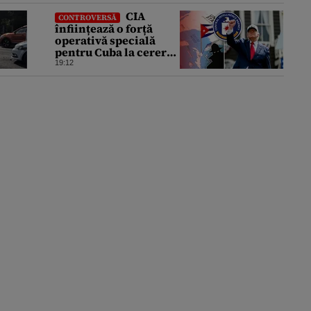
CIA
CONTROVERSĂ
înființează o forță
operativă specială
pentru Cuba la cererea
lui Trump. Havana a
19:12
devenit prioritatea nr.
1 alături de China,
Iran și Rusia