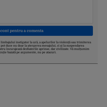
n cont pentru a comenta
a limbajului instigator la ură, a apelurilor la violență sau trimiterea
 pot duce nu doar la ștergerea mesajului, ci și la suspendarea
stru încurajează dezbaterile aprinse, dar civilizate. Vă mulțumim
scuție bazată pe argumente, nu pe atacuri.