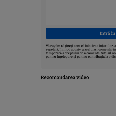
Intră î
Vă rugăm să țineți cont că folosirea injuriilor, 
repetată, în mod abuziv, a aceluiași comentariu
temporară a dreptului de a comenta. Site-ul no
pentru înțelegere și pentru contribuția la o di
Recomandarea video