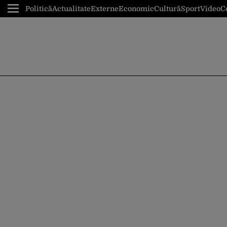
Politică
Actualitate
Externe
Economic
Cultură
Sport
Video
C