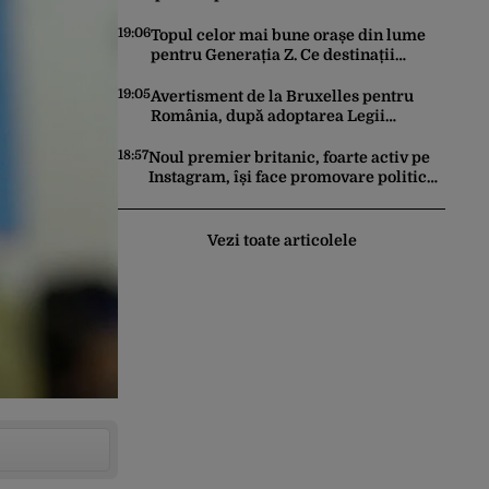
Trump. Havana a devenit prioritatea nr.
1 alături de China, Iran și Rusia
19:06
Topul celor mai bune orașe din lume
pentru Generația Z. Ce destinații
preferă tinerii sub 30 de ani
19:05
Avertisment de la Bruxelles pentru
România, după adoptarea Legii
Decarbonizării. Comisia Europeană
anunță că pot fi „consecințe financiare”
18:57
Noul premier britanic, foarte activ pe
Instagram, își face promovare politică
în format IMAX ca-n Odiseea
Vezi toate articolele