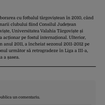
orarea cu fotbalul târgoviștean în 2010, când
onarii clubului fiind Consilul Județean
iște, Universitatea Valahia Târgoviște și
a acționar pe fostul internațional. Ulterior,
în anul 2011, a încheiat sezonul 2011-2012 pe
onul următor să retrogradeze în Liga a III-a,
a a șasea.
publica un comentariu.