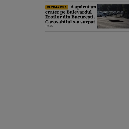
A apărut un
ULTIMA ORĂ
crater pe Bulevardul
Eroilor din București.
Carosabilul s-a surpat
19:45