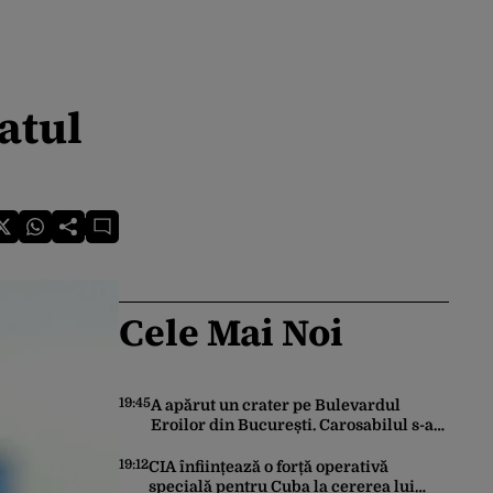
atul
Cele Mai Noi
19:45
A apărut un crater pe Bulevardul
Eroilor din București. Carosabilul s-a
surpat
19:12
CIA înființează o forță operativă
specială pentru Cuba la cererea lui