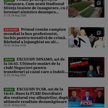
Timișoara. Cum arată Stadionul
Știința înainte de inaugurare, cu 2
terenuri sintetice deasupra
tribunei
17:19, 06 Aug 2026
Primul român campion
EXCLUSIV
mondial la box profesionist,
închis pentru tentativă de crimă.
Bărbatul a înjunghiat un alt
interlop periculos
05:00, 06 Aug 2026
EXCLUSIV DINAMO, azi de
SPORT
la 16:45. Ultimele mutări de la
club! Negocieri pentru
transferuri și cazul care a îndoliat
Dinamo
11:53, 05 Aug 2026
EXCLUSIV FCSB, azi de la
SPORT
16:45. Haos la FCSB! Dezvăluiri
din vestiarul roș-albaștrilor, după
ultimele rezultate dezamăgitoare
13:10, 04 Aug 2026