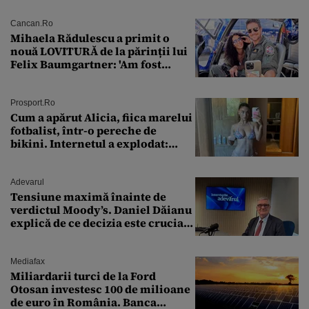
Cancan.ro
Mihaela Rădulescu a primit o
nouă LOVITURĂ de la părinții lui
Felix Baumgartner: 'Am fost
ȘTEARSĂ complet din
Prosport.ro
Cum a apărut Alicia, fiica marelui
fotbalist, într-o pereche de
bikini. Internetul a explodat:
„Zeiță superbă!”
Adevarul
Tensiune maximă înainte de
verdictul Moody’s. Daniel Dăianu
explică de ce decizia este crucială
pentru economia României
Mediafax
Miliardarii turci de la Ford
Otosan investesc 100 de milioane
de euro în România. Banca