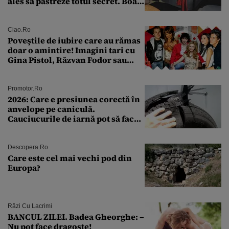
ales să păstreze totul secret. Boala
a fost descoperită la un control de
rutină
Ciao.ro
Poveştile de iubire care au rămas
doar o amintire! Imagini tari cu
Gina Pistol, Răzvan Fodor sau
Andra Măruţă şi foştii parteneri
Promotor.ro
2026: Care e presiunea corectă în
anvelope pe caniculă.
Cauciucurile de iarnă pot să facă
explozie la peste 40°C?
Descopera.ro
Care este cel mai vechi pod din
Europa?
Râzi Cu Lacrimi
BANCUL ZILEI. Badea Gheorghe: –
Nu pot face dragoste!