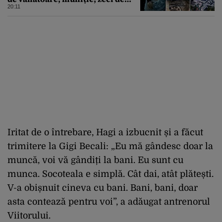
trofee de vânat și materiale
20:11
pirotehnice
Iritat de o întrebare, Hagi a izbucnit și a făcut
trimitere la Gigi Becali: „Eu mă gândesc doar la
muncă, voi vă gândiți la bani. Eu sunt cu
munca. Socoteala e simplă. Cât dai, atât plătești.
V-a obișnuit cineva cu bani. Bani, bani, doar
asta contează pentru voi”, a adăugat antrenorul
Viitorului.