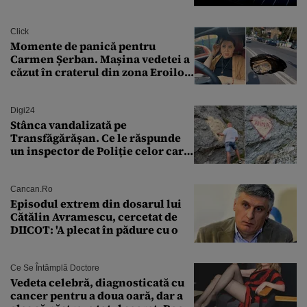
Transilvania le acordă o
finanțare uriașă
Click
Momente de panică pentru
Carmen Șerban. Mașina vedetei a
căzut în craterul din zona Eroilor:
„M-am speriat foarte tare”
Digi24
Stânca vandalizată pe
Transfăgărășan. Ce le răspunde
un inspector de Poliție celor care
întreabă: „Dar ce a făcut?”
Cancan.ro
Episodul extrem din dosarul lui
Cătălin Avramescu, cercetat de
DIICOT: 'A plecat în pădure cu o
Ce Se Întâmplă Doctore
Vedeta celebră, diagnosticată cu
cancer pentru a doua oară, dar a