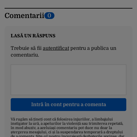
Comentarii
0
LASĂ UN RĂSPUNS
Trebuie să fii
autentificat
pentru a publica un
comentariu.
Intră în cont pentru a comenta
Vă rugăm să țineți cont că folosirea injuriilor, a limbajului
instigator la ură, a apelurilor la violență sau trimiterea repetată,
în mod abuziv, a aceluiași comentariu pot duce nu doar la
ștergerea mesajului, ci și la suspendarea temporară a dreptului
de a comenta. Site-ul nostru încurajează dezbaterile aprinse, dar