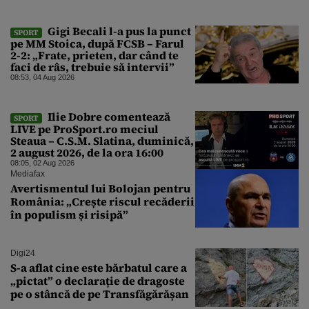
Gigi Becali l-a pus la punct
SPORT
pe MM Stoica, după FCSB – Farul
2-2: „Frate, prieten, dar când te
faci de râs, trebuie să intervii”
08:53, 04 Aug 2026
Ilie Dobre comentează
SPORT
LIVE pe ProSport.ro meciul
Steaua – C.S.M. Slatina, duminică,
2 august 2026, de la ora 16:00
08:05, 02 Aug 2026
Mediafax
Avertismentul lui Bolojan pentru
România: „Crește riscul recăderii
în populism și risipă”
Digi24
S-a aflat cine este bărbatul care a
„pictat” o declarație de dragoste
pe o stâncă de pe Transfăgărășan