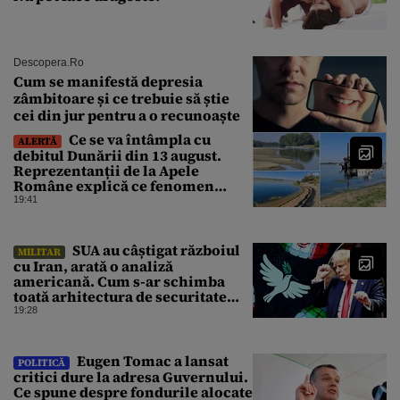
Descopera.ro
Cum se manifestă depresia
zâmbitoare și ce trebuie să știe
cei din jur pentru a o recunoaște
Ce se va întâmpla cu
ALERTĂ
debitul Dunării din 13 august.
Reprezentanții de la Apele
Române explică ce fenomen
urmează
19:41
SUA au câștigat războiul
MILITAR
cu Iran, arată o analiză
americană. Cum s-ar schimba
toată arhitectura de securitate
din Orientul Mijlociu
19:28
Eugen Tomac a lansat
POLITICĂ
critici dure la adresa Guvernului.
Ce spune despre fondurile alocate