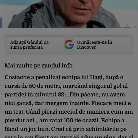
Adaugă Gândul ca
Urmărește-ne în
sursă preferată
Discover
Mai multe pe gandul.info
Costache a penalizat echipa lui Hagi, după o
cursă de 50 de metri, marcând singurul gol al
partidei în minutul 82: „Din păcate, nu avem
nici șansă, dar mergem înainte. Fiecare meci e
un test. Când pierzi meciul de maniera cum am
pierdut azi… am ratat 100 de ocazii. Echipa a
făcut un joc bun. Cred că prin schimbările pe
care le-am făcut am vrut să aduc un plus, dar ei