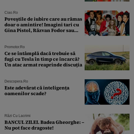
sân în metastază: „Este singurul
tratament care o să mă ajute să
îmi salvez viața”
Ciao.ro
Poveştile de iubire care au rămas
doar o amintire! Imagini tari cu
Gina Pistol, Răzvan Fodor sau
Andra Măruţă şi foştii parteneri
Promotor.ro
Ce se întâmplă dacă trebuie să
fugi cu Tesla în timp ce încarcă?
Un atac armat reaprinde discuția
Descopera.ro
Este adevărat că inteligența
oamenilor scade?
Râzi Cu Lacrimi
BANCUL ZILEI. Badea Gheorghe: –
Nu pot face dragoste!