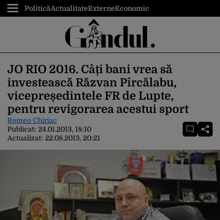
Politică
Actualitate
Externe
Economic
JO RIO 2016. Câți bani vrea să
investească Răzvan Pîrcălabu,
vicepreședintele FR de Lupte,
pentru revigorarea acestui sport
Romeo Chiriac
Publicat:
24.01.2013, 18:10
Actualizat:
22.08.2013, 20:21