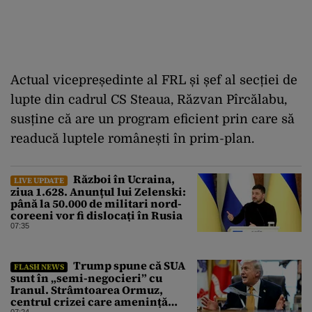
Actual vicepreședinte al FRL și șef al secției de
lupte din cadrul CS Steaua, Răzvan Pîrcălabu,
susține că are un program eficient prin care să
readucă luptele românești în prim-plan.
Război în Ucraina,
LIVE UPDATE
ziua 1.628. Anunțul lui Zelenski:
până la 50.000 de militari nord-
coreeni vor fi dislocați în Rusia
07:35
Trump spune că SUA
FLASH NEWS
sunt în „semi-negocieri” cu
Iranul. Strâmtoarea Ormuz,
centrul crizei care amenință
07:24