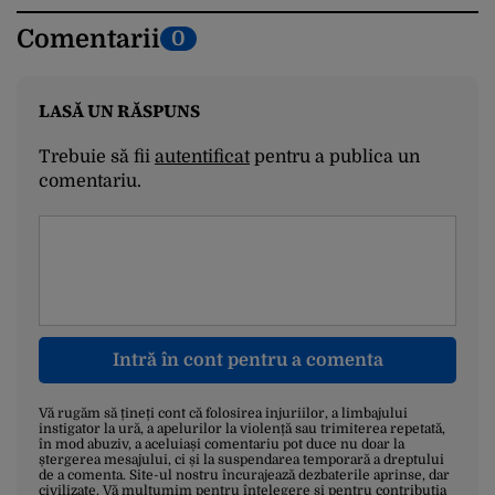
Comentarii
0
LASĂ UN RĂSPUNS
Trebuie să fii
autentificat
pentru a publica un
comentariu.
Intră în cont pentru a comenta
Vă rugăm să țineți cont că folosirea injuriilor, a limbajului
instigator la ură, a apelurilor la violență sau trimiterea repetată,
în mod abuziv, a aceluiași comentariu pot duce nu doar la
ștergerea mesajului, ci și la suspendarea temporară a dreptului
de a comenta. Site-ul nostru încurajează dezbaterile aprinse, dar
civilizate. Vă mulțumim pentru înțelegere și pentru contribuția