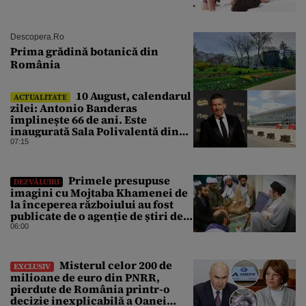
Descopera.ro
Prima grădină botanică din
România
10 August, calendarul
ACTUALITATE
zilei: Antonio Banderas
împlinește 66 de ani. Este
inaugurată Sala Polivalentă din
București
07:15
Primele presupuse
DEZVĂLUIRI
imagini cu Mojtaba Khamenei de
la începerea războiului au fost
publicate de o agenție de știri de
stat din Iran
06:00
Misterul celor 200 de
EXCLUSIV
milioane de euro din PNRR,
pierdute de România printr-o
decizie inexplicabilă a Oanei