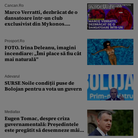
Cancan.ro
Marco Verratti, dezbrăcat de o
dansatoare într-un club
exclusivist din Mykonos.
Campionul italian a cedat
complet în fața ispitei!
Prosport.ro
FOTO. Irina Deleanu, imagini
incendiare: „Îmi place să fiu cât
mai naturală”
Adevarul
SURSE Noile condiții puse de
Bolojan pentru a vota un guvern
Mediafax
Eugen Tomac, despre criza
guvernamentală: Președintele
este pregătit să desemneze mâine
un candidat