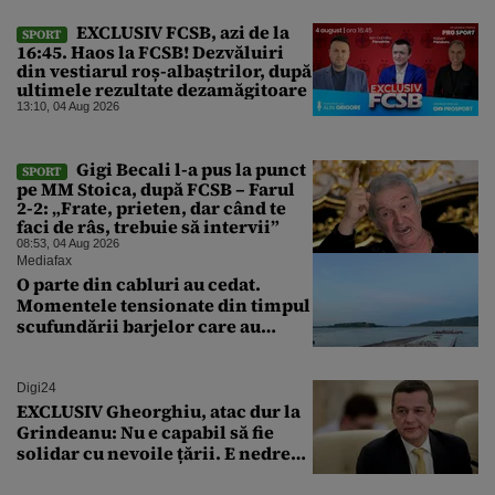
EXCLUSIV FCSB, azi de la
SPORT
16:45. Haos la FCSB! Dezvăluiri
din vestiarul roș-albaștrilor, după
ultimele rezultate dezamăgitoare
13:10, 04 Aug 2026
Gigi Becali l-a pus la punct
SPORT
pe MM Stoica, după FCSB – Farul
2-2: „Frate, prieten, dar când te
faci de râs, trebuie să intervii”
08:53, 04 Aug 2026
Mediafax
O parte din cabluri au cedat.
Momentele tensionate din timpul
scufundării barjelor care au
salvat Reactorul 2 de la
Cernavodă
Digi24
EXCLUSIV Gheorghiu, atac dur la
Grindeanu: Nu e capabil să fie
solidar cu nevoile țării. E nedrept
ca PSD să primească guvernarea