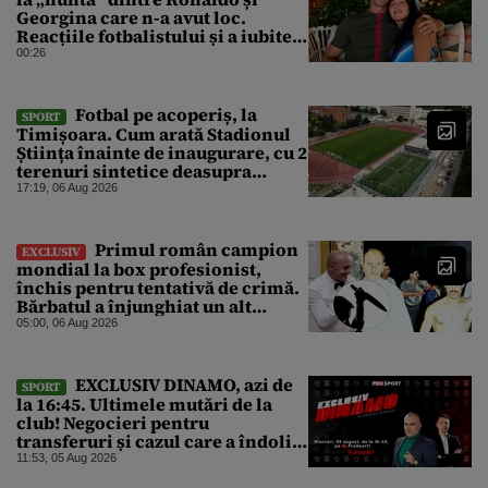
Georgina care n-a avut loc.
Reacțiile fotbalistului și a iubitei
sale pe social media
00:26
Fotbal pe acoperiș, la
SPORT
Timișoara. Cum arată Stadionul
Știința înainte de inaugurare, cu 2
terenuri sintetice deasupra
tribunei
17:19, 06 Aug 2026
Primul român campion
EXCLUSIV
mondial la box profesionist,
închis pentru tentativă de crimă.
Bărbatul a înjunghiat un alt
interlop periculos
05:00, 06 Aug 2026
EXCLUSIV DINAMO, azi de
SPORT
la 16:45. Ultimele mutări de la
club! Negocieri pentru
transferuri și cazul care a îndoliat
Dinamo
11:53, 05 Aug 2026