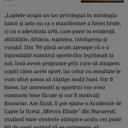
piața mondială a petrolului
„Luptele ocupă un loc privilegiat în mitologia
lumii și asta nu ca o manifestare a forței brute,
ci ca o adevărata artă, care pune în evidență
abilitățile, dibăcia, suplețea, inteligența și
curajul. Din ’99 până acum aproape că s-a
înjumătățit numărul sportivilor legitimați la
noi, însă avem programe prin care să atragem
copiii către acest sport, iar celor cu rezultate le
vom oferi șansa să câștige mulți bani. Vor fi
burse, iar antrenorii și sportivii vor avea
contracte bine făcute și vor fi motivați
financiar. Am făcut, îi pot spune o Academie de
Lupte la liceul „Mircea Eliade” din București,
mutând toate centrele olimpice acolo, cei peste
60 de copii putând să se antreneze, să