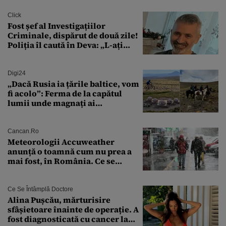
Click
Fost șef al Investigațiilor
Criminale, dispărut de două zile!
Poliția îl caută în Deva: „L-ați
văzut?”
Digi24
„Dacă Rusia ia țările baltice, vom
fi acolo”: Ferma de la capătul
lumii unde magnați ai
tehnologiei vor să
supraviețuiască apocalipsei
Cancan.ro
Meteorologii Accuweather
anunță o toamnă cum nu prea a
mai fost, în România. Ce se
întâmplă în septembrie,
octombrie și noiembrie 2026, în
București. Pe ce dată ninge
Ce Se Întâmplă Doctore
Alina Pușcău, mărturisire
sfâșietoare înainte de operație. A
fost diagnosticată cu cancer la