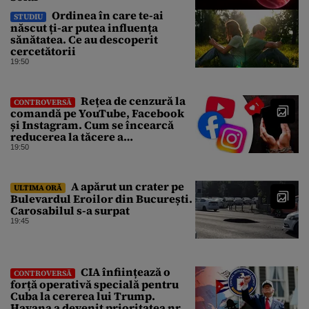
Ordinea în care te-ai
STUDIU
născut ți-ar putea influența
sănătatea. Ce au descoperit
cercetătorii
19:50
Rețea de cenzură la
CONTROVERSĂ
comandă pe YouTube, Facebook
și Instagram. Cum se încearcă
reducerea la tăcere a
investigațiilor de presă de pe
19:50
social media
A apărut un crater pe
ULTIMA ORĂ
Bulevardul Eroilor din București.
Carosabilul s-a surpat
19:45
CIA înființează o
CONTROVERSĂ
forță operativă specială pentru
Cuba la cererea lui Trump.
Havana a devenit prioritatea nr. 1