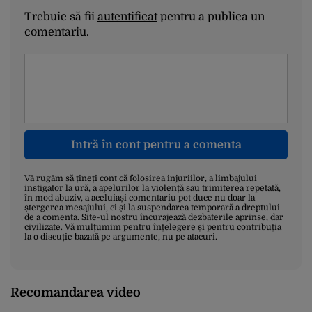
Trebuie să fii
autentificat
pentru a publica un
comentariu.
Intră în cont pentru a comenta
Vă rugăm să țineți cont că folosirea injuriilor, a limbajului
instigator la ură, a apelurilor la violență sau trimiterea repetată,
în mod abuziv, a aceluiași comentariu pot duce nu doar la
ștergerea mesajului, ci și la suspendarea temporară a dreptului
de a comenta. Site-ul nostru încurajează dezbaterile aprinse, dar
civilizate. Vă mulțumim pentru înțelegere și pentru contribuția
la o discuție bazată pe argumente, nu pe atacuri.
Recomandarea video