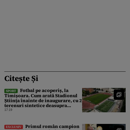
Citește Și
Fotbal pe acoperiș, la
SPORT
Timișoara. Cum arată Stadionul
Știința înainte de inaugurare, cu 2
terenuri sintetice deasupra
tribunei
17:19
Primul român campion
EXCLUSIV