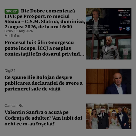
Ilie Dobre comentează
SPORT
LIVE pe ProSport.ro meciul
Steaua – C.S.M. Slatina, duminică,
2 august 2026, de la ora 16:00
08:05, 02 Aug 2026
Mediafax
Procesul lui Călin Georgescu
poate începe. ÎCCJ a respins
contestațiile în dosarul privind
lovitura de stat
Digi24
Ce spune Ilie Bolojan despre
publicarea declarației de avere a
partenerei sale de viață
Cancan.ro
Valentin Sanfira o acuză pe
Codruța de adulter? 'Am iubit doi
ochi ce m-au înșelat!'