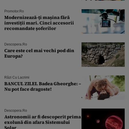
Andra Măruţă şi foştii parteneri
Promotor.ro
Modernizează-ți mașina fără
investiții mari. Cinci accesorii
recomandate șoferilor
Descopera.ro
Care este cel mai vechi pod din
Europa?
Râzi Cu Lacrimi
BANCUL ZILEI. Badea Gheorghe: –
Nu pot face dragoste!
Descopera.ro
Astronomii ar fi descoperit prima
exolună din afara Sistemului
Solar