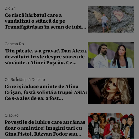
Digi24
Ce riscă bărbatul care a
vandalizat o stâncă de pe
Transfăgărășan în semn de iubire
față de „Anna”
Cancan.ro
'Din păcate, s-a gravat'. Dan Alexa,
dezvăluiri triste despre starea de
sănătate a Alinei Pușcău. Ce
discuție au avut cu două zile în
urmă
Ce Se Întâmplă Doctore
Cine își aduce aminte de Alina
Crișan, fostă solistă a trupei ASIA?
Ce s-a ales de ea: a fost
condamnată la închisoare cu
suspendare. Ce acuzații i se aduc
Ciao.ro
Poveştile de iubire care au rămas
doar o amintire! Imagini tari cu
Gina Pistol, Răzvan Fodor sau