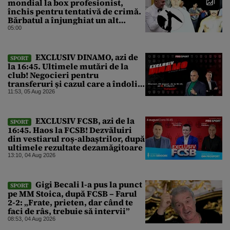
mondial la box profesionist,
închis pentru tentativă de crimă.
Bărbatul a înjunghiat un alt
interlop periculos
05:00
EXCLUSIV DINAMO, azi de
SPORT
la 16:45. Ultimele mutări de la
club! Negocieri pentru
transferuri și cazul care a îndoliat
Dinamo
11:53, 05 Aug 2026
EXCLUSIV FCSB, azi de la
SPORT
16:45. Haos la FCSB! Dezvăluiri
din vestiarul roș-albaștrilor, după
ultimele rezultate dezamăgitoare
13:10, 04 Aug 2026
Gigi Becali l-a pus la punct
SPORT
pe MM Stoica, după FCSB – Farul
2-2: „Frate, prieten, dar când te
faci de râs, trebuie să intervii”
08:53, 04 Aug 2026