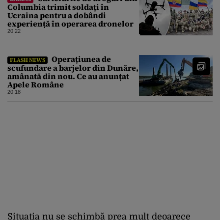
Columbia trimit soldați în
Ucraina pentru a dobândi
experiență în operarea dronelor
20:22
Operațiunea de
FLASH NEWS
scufundare a barjelor din Dunăre,
amânată din nou. Ce au anunțat
Apele Române
20:18
Situația nu se schimbă prea mult deoarece