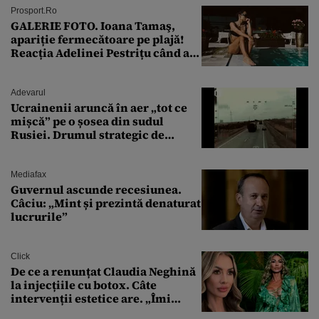
Prosport.ro
GALERIE FOTO. Ioana Tamaş,
apariție fermecătoare pe plajă!
Reacția Adelinei Pestrițu când a
văzut-o
Adevarul
Ucrainenii aruncă în aer „tot ce
mișcă” pe o șosea din sudul
Rusiei. Drumul strategic de
aprovizionare către Crimeea este
controlat complet
Mediafax
Guvernul ascunde recesiunea.
Câciu: „Mint și prezintă denaturat
lucrurile”
Click
De ce a renunțat Claudia Neghină
la injecțiile cu botox. Câte
intervenții estetice are. „Îmi
îngheață fața”