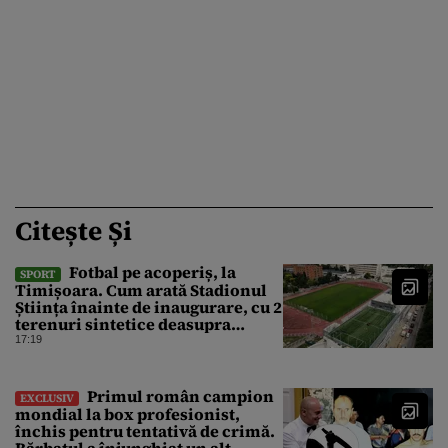
Citește Și
Fotbal pe acoperiș, la
SPORT
Timișoara. Cum arată Stadionul
Știința înainte de inaugurare, cu 2
terenuri sintetice deasupra
tribunei
17:19
Primul român campion
EXCLUSIV
mondial la box profesionist,
închis pentru tentativă de crimă.
Bărbatul a înjunghiat un alt