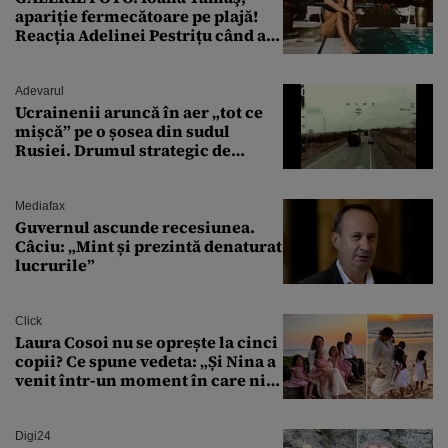
apariție fermecătoare pe plajă!
Reacția Adelinei Pestrițu când a
văzut-o
Adevarul
Ucrainenii aruncă în aer „tot ce
mișcă” pe o șosea din sudul
Rusiei. Drumul strategic de
aprovizionare către Crimeea este
controlat complet
Mediafax
Guvernul ascunde recesiunea.
Câciu: „Mint și prezintă denaturat
lucrurile”
Click
Laura Cosoi nu se oprește la cinci
copii? Ce spune vedeta: „Și Nina a
venit într-un moment în care nici
măcar nu mai discutam”
Digi24