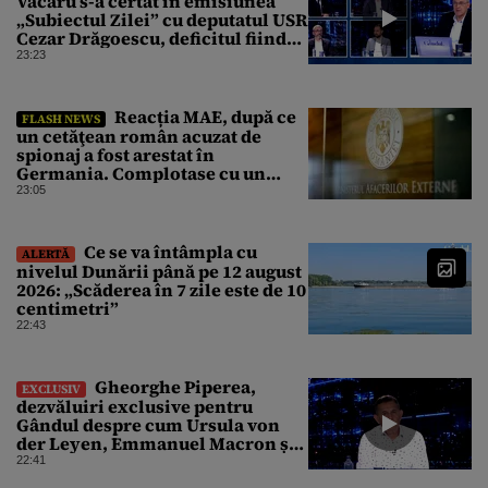
Văcaru s-a certat în emisiunea
„Subiectul Zilei” cu deputatul USR
Cezar Drăgoescu, deficitul fiind
motivul scandalului
23:23
Reacția MAE, după ce
FLASH NEWS
un cetăţean român acuzat de
spionaj a fost arestat în
Germania. Complotase cu un
ucrainean ca să asasineze un
23:05
producător de drone
Ce se va întâmpla cu
ALERTĂ
nivelul Dunării până pe 12 august
2026: „Scăderea în 7 zile este de 10
centimetri”
22:43
Gheorghe Piperea,
EXCLUSIV
dezvăluiri exclusive pentru
Gândul despre cum Ursula von
der Leyen, Emmanuel Macron și
Zelenski plănuiesc pe Signal să îl
22:41
pună „la respect” pe Trump