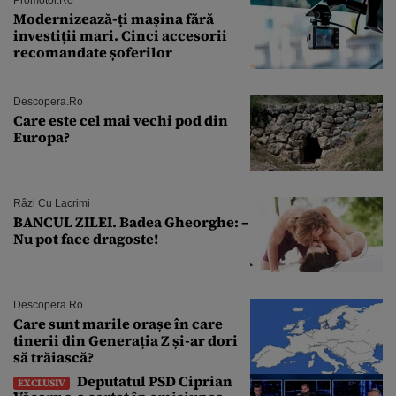
Modernizează-ți mașina fără
investiții mari. Cinci accesorii
recomandate șoferilor
Descopera.ro
Care este cel mai vechi pod din
Europa?
Râzi Cu Lacrimi
BANCUL ZILEI. Badea Gheorghe: –
Nu pot face dragoste!
Descopera.ro
Care sunt marile orașe în care
tinerii din Generația Z și-ar dori
să trăiască?
Deputatul PSD Ciprian
EXCLUSIV