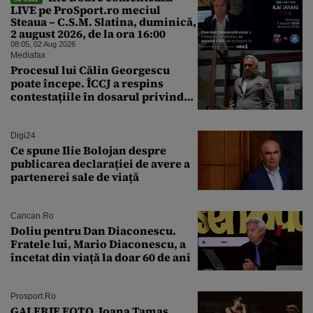
LIVE pe ProSport.ro meciul
Steaua – C.S.M. Slatina, duminică,
2 august 2026, de la ora 16:00
08:05, 02 Aug 2026
Mediafax
Procesul lui Călin Georgescu
poate începe. ÎCCJ a respins
contestațiile în dosarul privind
lovitura de stat
Digi24
Ce spune Ilie Bolojan despre
publicarea declarației de avere a
partenerei sale de viață
Cancan.ro
Doliu pentru Dan Diaconescu.
Fratele lui, Mario Diaconescu, a
încetat din viață la doar 60 de ani
Prosport.ro
GALERIE FOTO. Ioana Tamaş,