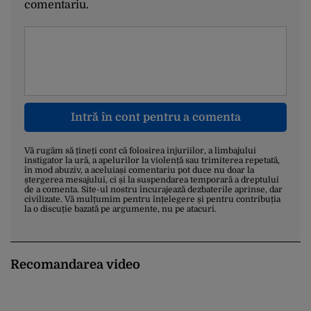
comentariu.
Intră în cont pentru a comenta
Vă rugăm să țineți cont că folosirea injuriilor, a limbajului
instigator la ură, a apelurilor la violență sau trimiterea repetată,
în mod abuziv, a aceluiași comentariu pot duce nu doar la
ștergerea mesajului, ci și la suspendarea temporară a dreptului
de a comenta. Site-ul nostru încurajează dezbaterile aprinse, dar
civilizate. Vă mulțumim pentru înțelegere și pentru contribuția
la o discuție bazată pe argumente, nu pe atacuri.
Recomandarea video