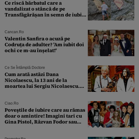
Ce riscă bărbatul care a
vandalizat o stâncă de pe
Transfăgărășan în semn de iubire
față de „Anna”
Cancan.ro
Valentin Sanfira o acuză pe
Codruța de adulter? 'Am iubit doi
ochi ce m-au înșelat!'
Ce Se Întâmplă Doctore
Cum arată astăzi Dana
Nicolaescu, la 13 ani de la
moartea lui Sergiu Nicolaescu.
Transformarea care i-a surprins
pe toți
Ciao.ro
Poveştile de iubire care au rămas
doar o amintire! Imagini tari cu
Gina Pistol, Răzvan Fodor sau
Andra Măruţă şi foştii parteneri
Promotor.ro