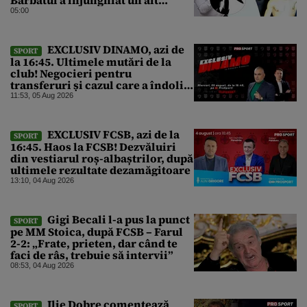
interlop periculos
05:00
EXCLUSIV DINAMO, azi de
SPORT
la 16:45. Ultimele mutări de la
club! Negocieri pentru
transferuri și cazul care a îndoliat
Dinamo
11:53, 05 Aug 2026
EXCLUSIV FCSB, azi de la
SPORT
16:45. Haos la FCSB! Dezvăluiri
din vestiarul roș-albaștrilor, după
ultimele rezultate dezamăgitoare
13:10, 04 Aug 2026
Gigi Becali l-a pus la punct
SPORT
pe MM Stoica, după FCSB – Farul
2-2: „Frate, prieten, dar când te
faci de râs, trebuie să intervii”
08:53, 04 Aug 2026
Ilie Dobre comentează
SPORT