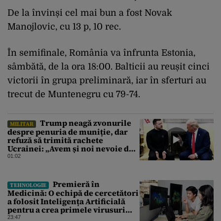
De la învinși cel mai bun a fost Novak
Manojlovic, cu 13 p, 10 rec.
În semifinale, România va înfrunta Estonia,
sâmbătă, de la ora 18:00. Balticii au reușit cinci
victorii în grupa preliminară, iar în sferturi au
trecut de Muntenegru cu 79-74.
Trump neagă zvonurile
MILITAR
despre penuria de muniție, dar
refuză să trimită rachete
Ucrainei: „Avem și noi nevoie de
rachete”
01:02
Premieră în
TEHNOLOGIE
Medicină: O echipă de cercetători
a folosit Inteligența Artificială
pentru a crea primele virusuri
sintetice la tratarea de E.coli
23:47