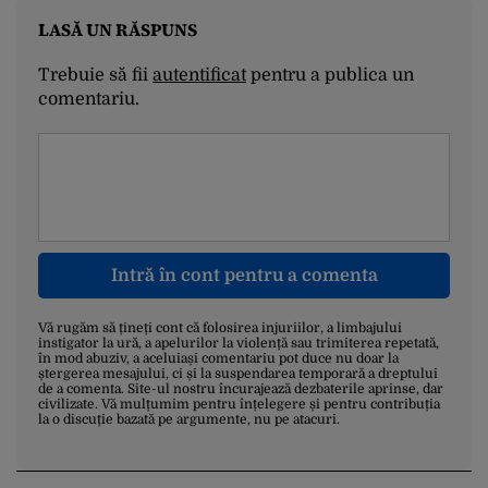
LASĂ UN RĂSPUNS
Trebuie să fii
autentificat
pentru a publica un
comentariu.
Intră în cont pentru a comenta
Vă rugăm să țineți cont că folosirea injuriilor, a limbajului
instigator la ură, a apelurilor la violență sau trimiterea repetată,
în mod abuziv, a aceluiași comentariu pot duce nu doar la
ștergerea mesajului, ci și la suspendarea temporară a dreptului
de a comenta. Site-ul nostru încurajează dezbaterile aprinse, dar
civilizate. Vă mulțumim pentru înțelegere și pentru contribuția
la o discuție bazată pe argumente, nu pe atacuri.