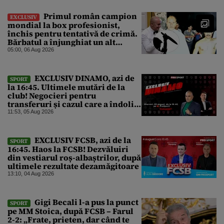
Primul român campion
EXCLUSIV
mondial la box profesionist,
închis pentru tentativă de crimă.
Bărbatul a înjunghiat un alt
interlop periculos
05:00, 06 Aug 2026
EXCLUSIV DINAMO, azi de
SPORT
la 16:45. Ultimele mutări de la
club! Negocieri pentru
transferuri și cazul care a îndoliat
Dinamo
11:53, 05 Aug 2026
EXCLUSIV FCSB, azi de la
SPORT
16:45. Haos la FCSB! Dezvăluiri
din vestiarul roș-albaștrilor, după
ultimele rezultate dezamăgitoare
13:10, 04 Aug 2026
Gigi Becali l-a pus la punct
SPORT
pe MM Stoica, după FCSB – Farul
2-2: „Frate, prieten, dar când te