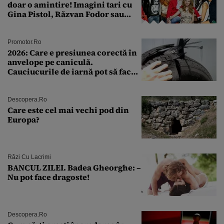
doar o amintire! Imagini tari cu
Gina Pistol, Răzvan Fodor sau
Andra Măruţă şi foştii parteneri
Promotor.ro
2026: Care e presiunea corectă în
anvelope pe caniculă.
Cauciucurile de iarnă pot să facă
explozie la peste 40°C?
Descopera.ro
Care este cel mai vechi pod din
Europa?
Râzi Cu Lacrimi
BANCUL ZILEI. Badea Gheorghe: –
Nu pot face dragoste!
Descopera.ro