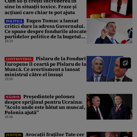
Cum să-ți crești încrederea în
sine în situații toxice. Fraze și
acțiuni care chiar te pot ajuta
Eugen Tomac a lansat
POLITICĂ
critici dure la adresa Guvernului.
Ce spune despre fondurile alocate
partidelor politice de la bugetul
de stat
19:19
Pîslaru de la Fonduri
CONTROVERSĂ
Europene îl ceartă pe Pîslaru de la
Muncă. Ce avertisment a lansat
ministrul către el însuși
19:00
Președintele polonez
RĂZBOI
despre sprijinul pentru Ucraina:
”Acolo unde este bătut un muscal,
Polonia ajută”
18:46
Avocații fraților Tate cer
JUSTIȚIE