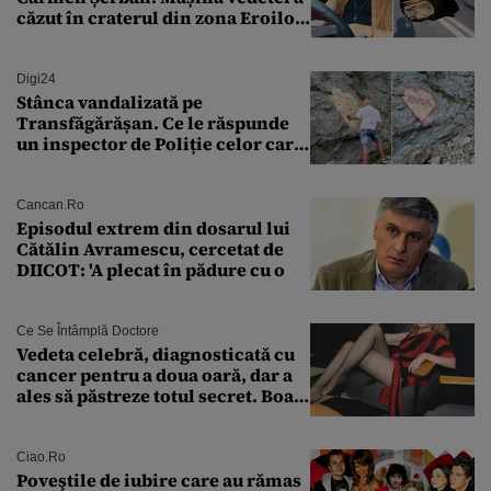
căzut în craterul din zona Eroilor:
„M-am speriat foarte tare”
Digi24
Stânca vandalizată pe
Transfăgărășan. Ce le răspunde
un inspector de Poliție celor care
întreabă: „Dar ce a făcut?”
Cancan.ro
Episodul extrem din dosarul lui
Cătălin Avramescu, cercetat de
DIICOT: 'A plecat în pădure cu o
Ce Se Întâmplă Doctore
Vedeta celebră, diagnosticată cu
cancer pentru a doua oară, dar a
ales să păstreze totul secret. Boala
a fost descoperită la un control de
rutină
Ciao.ro
Poveştile de iubire care au rămas