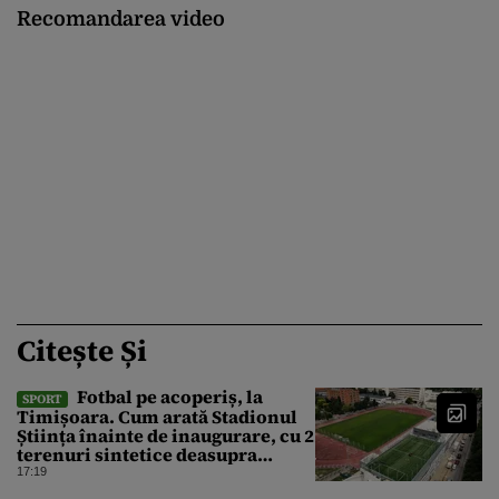
Recomandarea video
Citește Și
Fotbal pe acoperiș, la
SPORT
Timișoara. Cum arată Stadionul
Știința înainte de inaugurare, cu 2
terenuri sintetice deasupra
tribunei
17:19