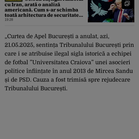
cu Iran, arată o analiză
americană. Cum s-ar schimba
toată arhitectura de securitate
din Orientul Mijlociu
19:28
„Curtea de Apel București a anulat, azi,
21.05.2025, sentința Tribunalului București prin
care i se atribuise ilegal sigla istorică a echipei
de fotbal ”Universitatea Craiova” unei asocieri
politice înființate în anul 2013 de Mircea Sandu
și de PSD. Cauza a fost trimisă spre rejudecare
Tribunalului București.