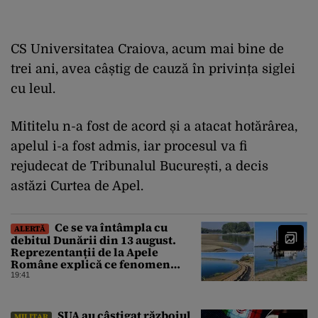
CS Universitatea Craiova, acum mai bine de
trei ani, avea câștig de cauză în privința siglei
cu leul.
Mititelu n-a fost de acord și a atacat hotărârea,
apelul i-a fost admis, iar procesul va fi
rejudecat de Tribunalul București, a decis
astăzi Curtea de Apel.
Ce se va întâmpla cu
ALERTĂ
debitul Dunării din 13 august.
Reprezentanții de la Apele
Române explică ce fenomen
urmează
19:41
SUA au câștigat războiul
MILITAR