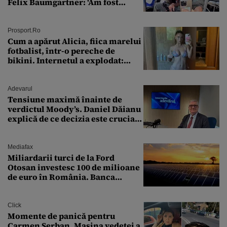
Felix Baumgartner: 'Am fost
ȘTEARSĂ complet din
Prosport.ro
Cum a apărut Alicia, fiica marelui
fotbalist, într-o pereche de
bikini. Internetul a explodat:
„Zeiță superbă!”
Adevarul
Tensiune maximă înainte de
verdictul Moody’s. Daniel Dăianu
explică de ce decizia este crucială
pentru economia României
Mediafax
Miliardarii turci de la Ford
Otosan investesc 100 de milioane
de euro în România. Banca
Transilvania le acordă o
finanțare uriașă
Click
Momente de panică pentru
Carmen Șerban. Mașina vedetei a