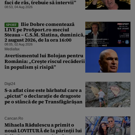
faci de râs, trebuie să intervii”
08:53, 04 Aug 2026
Ilie Dobre comentează
SPORT
LIVE pe ProSport.ro meciul
Steaua – C.S.M. Slatina, duminică,
2 august 2026, de la ora 16:00
08:05, 02 Aug 2026
Mediafax
Avertismentul lui Bolojan pentru
România: „Crește riscul recăderii
în populism și risipă”
Digi24
S-a aflat cine este bărbatul care a
„pictat” o declarație de dragoste
pe o stâncă de pe Transfăgărășan
Cancan.ro
Mihaela Rădulescu a primit o
nouă LOVITURĂ de la părinții lui