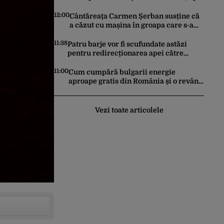
a împușcat mortal trei elevi și trei
profesori
12:00
Cântăreața Carmen Șerban susține că
a căzut cu mașina în groapa care s-a
format la Eroilor: „M-am speriat foarte
tare”
11:38
Patru barje vor fi scufundate astăzi
pentru redirecționarea apei către
Dunărea Veche. Cât va dura
operațiunea
11:00
Cum cumpără bulgarii energie
aproape gratis din România și o revând
la prețuri de zeci de ori mai mari. Cine
sunt noii „băieți deștepți” din energie
de la sud de Dunăre
Vezi toate articolele