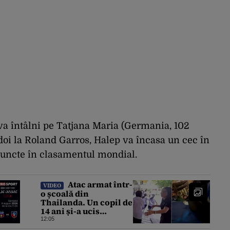
va întâlni pe Tatjana Maria (Germania, 102
doi la Roland Garros, Halep va încasa un cec în
puncte în clasamentul mondial.
Atac armat într-
VIDEO
o școală din
Thailanda. Un copil de
14 ani și-a ucis
bunicii, apoi a
12:05
împușcat mortal trei