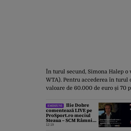
În turul secund, Simona Halep o 
WTA). Pentru accederea în turul 
valoare de 60.000 de euro și 70 
Ilie Dobre
EMISIUNI
comentează LIVE pe
ProSport.ro meciul
Steaua – SCM Râmnicu
Vâlcea, sâmbătă, 8
12:19
august 2026, de la ora