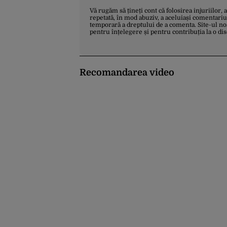
Vă rugăm să țineți cont că folosirea injuriilor, 
repetată, în mod abuziv, a aceluiași comentariu
temporară a dreptului de a comenta. Site-ul no
pentru înțelegere și pentru contribuția la o di
Recomandarea video