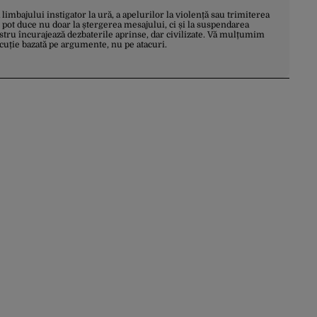
a limbajului instigator la ură, a apelurilor la violență sau trimiterea
 pot duce nu doar la ștergerea mesajului, ci și la suspendarea
stru încurajează dezbaterile aprinse, dar civilizate. Vă mulțumim
scuție bazată pe argumente, nu pe atacuri.