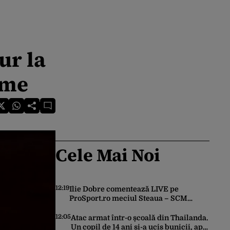
ur la
ume
Cele Mai Noi
12:19
Ilie Dobre comentează LIVE pe
ProSport.ro meciul Steaua – SCM
Râmnicu Vâlcea, sâmbătă, 8 august
2026, de la ora 11:00
12:05
Atac armat într-o școală din Thailanda.
Un copil de 14 ani și-a ucis bunicii, apoi