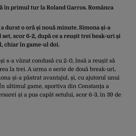
că în primul tur la Roland Garros. Românca
 a durat o oră și nouă minute. Simona și-a
et, scor 6-2, după ce a reușit trei beak-uri și
l, chiar în game-ul doi.
și s-a văzut condusă cu 2-0, însă a reușit să
ea la trei. A urma o serie de două break-uri,
ona și-a păstrat avantajul, și, cu ajutorul unui
. În ultimul game, sportiva din Constanța a
sarei și a pus capăt setului, scor 6-3, în 39 de