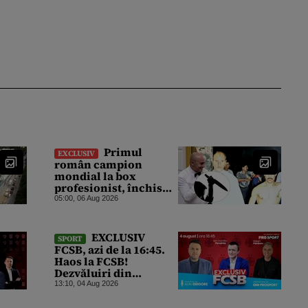
Primul
EXCLUSIV
român campion
mondial la box
profesionist, închis
pentru tentativă de
05:00, 06 Aug 2026
crimă. Bărbatul a
înjunghiat un alt
interlop periculos
EXCLUSIV
SPORT
FCSB, azi de la 16:45.
Haos la FCSB!
Dezvăluiri din
vestiarul roș-
13:10, 04 Aug 2026
albaștrilor, după
ultimele rezultate