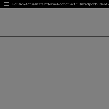
Politică
Actualitate
Externe
Economic
Cultură
Sport
Video
C