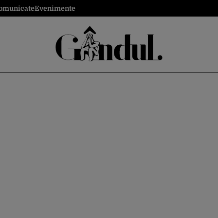
omunicate
Evenimente