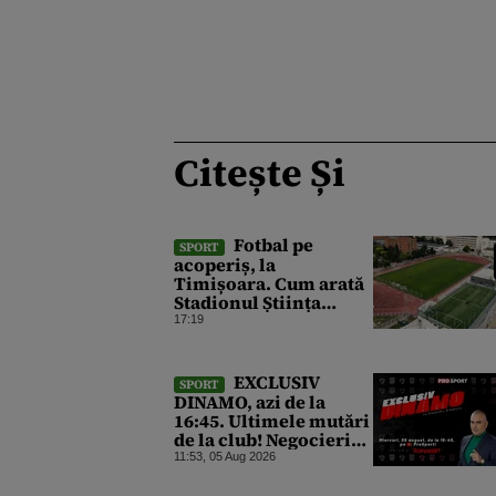
Citește Și
Fotbal pe
SPORT
acoperiș, la
Timișoara. Cum arată
Stadionul Știința
înainte de inaugurare,
17:19
cu 2 terenuri sintetice
deasupra tribunei
EXCLUSIV
SPORT
DINAMO, azi de la
16:45. Ultimele mutări
de la club! Negocieri
pentru transferuri și
11:53, 05 Aug 2026
cazul care a îndoliat
Dinamo