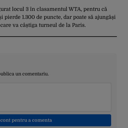
elevi și trei profesori
urat locul 3 în clasamentul WTA, pentru că
i pierde 1.300 de puncte, dar poate să ajungăși
 care va câștiga turneul de la Paris.
publica un comentariu.
n cont pentru a comenta