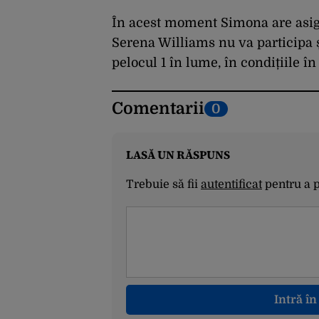
11:00
În acest moment Simona are asig
Serena Williams nu va participa ș
pelocul 1 în lume, în condițiile în
Comentarii
0
LASĂ UN RĂSPUNS
Trebuie să fii
autentificat
pentru a 
Intră î