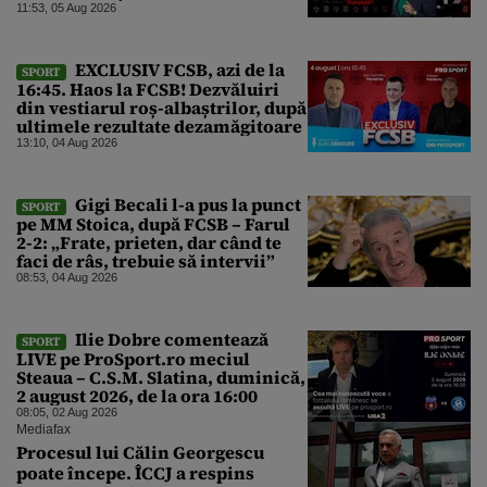
Dinamo
11:53, 05 Aug 2026
EXCLUSIV FCSB, azi de la
SPORT
16:45. Haos la FCSB! Dezvăluiri
din vestiarul roș-albaștrilor, după
ultimele rezultate dezamăgitoare
13:10, 04 Aug 2026
Gigi Becali l-a pus la punct
SPORT
pe MM Stoica, după FCSB – Farul
2-2: „Frate, prieten, dar când te
faci de râs, trebuie să intervii”
08:53, 04 Aug 2026
Ilie Dobre comentează
SPORT
LIVE pe ProSport.ro meciul
Steaua – C.S.M. Slatina, duminică,
2 august 2026, de la ora 16:00
08:05, 02 Aug 2026
Mediafax
Procesul lui Călin Georgescu
poate începe. ÎCCJ a respins