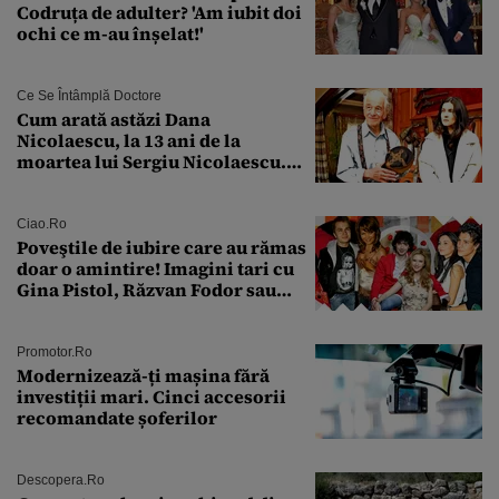
Codruța de adulter? 'Am iubit doi
ochi ce m-au înșelat!'
Ce Se Întâmplă Doctore
Cum arată astăzi Dana
Nicolaescu, la 13 ani de la
moartea lui Sergiu Nicolaescu.
Transformarea care i-a surprins
pe toți
Ciao.ro
Poveştile de iubire care au rămas
doar o amintire! Imagini tari cu
Gina Pistol, Răzvan Fodor sau
Andra Măruţă şi foştii parteneri
Promotor.ro
Modernizează-ți mașina fără
investiții mari. Cinci accesorii
recomandate șoferilor
Descopera.ro