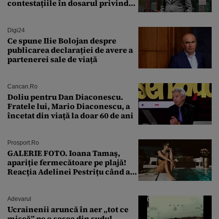
contestațiile în dosarul privind
lovitura de stat
Digi24
Ce spune Ilie Bolojan despre
publicarea declarației de avere a
partenerei sale de viață
Cancan.ro
Doliu pentru Dan Diaconescu.
Fratele lui, Mario Diaconescu, a
încetat din viață la doar 60 de ani
Prosport.ro
GALERIE FOTO. Ioana Tamaş,
apariție fermecătoare pe plajă!
Reacția Adelinei Pestrițu când a
văzut-o
Adevarul
Ucrainenii aruncă în aer „tot ce
mișcă” pe o șosea din sudul