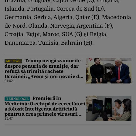
Brazilia, Uruguay, Capul Verde (C), Ungaria,
Islanda, Portugalia, Coreea de Sud (D),
Germania, Serbia, Algeria, Qatar (E), Macedonia
de Nord, Olanda, Norvegia, Argentina (F),
Croaţia, Egipt, Maroc, SUA (G) şi Belgia,
Danemarca, Tunisia, Bahrain (H).
Trump neagă zvonurile
MILITAR
despre penuria de muniție, dar
refuză să trimită rachete
Ucrainei: „Avem și noi nevoie de
rachete”
01:02
Premieră în
TEHNOLOGIE
Medicină: O echipă de cercetători
a folosit Inteligența Artificială
pentru a crea primele virusuri
sintetice la tratarea de E.coli
23:47