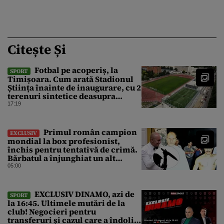
Citește Și
Fotbal pe acoperiș, la
SPORT
Timișoara. Cum arată Stadionul
Știința înainte de inaugurare, cu 2
terenuri sintetice deasupra
tribunei
17:19
Primul român campion
EXCLUSIV
mondial la box profesionist,
închis pentru tentativă de crimă.
Bărbatul a înjunghiat un alt
interlop periculos
05:00
EXCLUSIV DINAMO, azi de
SPORT
la 16:45. Ultimele mutări de la
club! Negocieri pentru
transferuri și cazul care a îndoliat