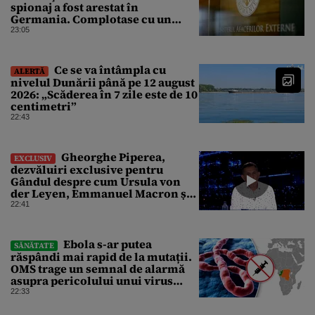
spionaj a fost arestat în
Germania. Complotase cu un
ucrainean ca să asasineze un
23:05
producător de drone
Ce se va întâmpla cu
ALERTĂ
nivelul Dunării până pe 12 august
2026: „Scăderea în 7 zile este de 10
centimetri”
22:43
Gheorghe Piperea,
EXCLUSIV
dezvăluiri exclusive pentru
Gândul despre cum Ursula von
der Leyen, Emmanuel Macron și
Zelenski plănuiesc pe Signal să îl
22:41
pună „la respect” pe Trump
Ebola s-ar putea
SĂNĂTATE
răspândi mai rapid de la mutații.
OMS trage un semnal de alarmă
asupra pericolului unui virus
pentru care nu există vaccin
22:33