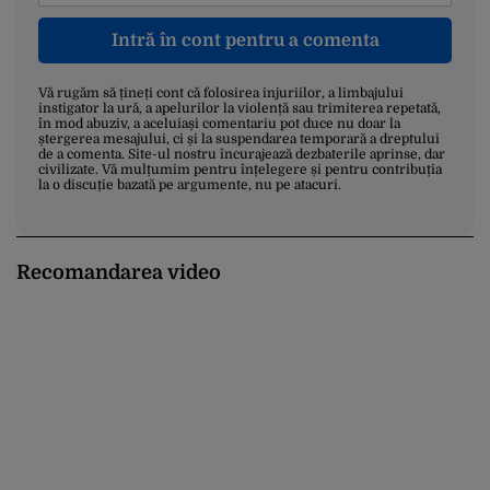
Intră în cont pentru a comenta
Vă rugăm să țineți cont că folosirea injuriilor, a limbajului
instigator la ură, a apelurilor la violență sau trimiterea repetată,
în mod abuziv, a aceluiași comentariu pot duce nu doar la
ștergerea mesajului, ci și la suspendarea temporară a dreptului
de a comenta. Site-ul nostru încurajează dezbaterile aprinse, dar
civilizate. Vă mulțumim pentru înțelegere și pentru contribuția
la o discuție bazată pe argumente, nu pe atacuri.
Recomandarea video