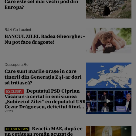
Care este cel mai vechi pod din
Europa?
Râzi Cu Lacrimi
BANCUL ZILEI. Badea Gheorghe: –
Nu pot face dragoste!
Descopera.ro
Care sunt marile orașe în care
tinerii din Generația Z și-ar dori
să trăiască?
Deputatul PSD Ciprian
EXCLUSIV
Văcaru s-a certat în emisiunea
„Subiectul Zilei” cu deputatul USR
Cezar Drăgoescu, deficitul fiind
motivul scandalului
23:23
Reacția MAE, după ce
FLASH NEWS
un cetăţean român acuzat de