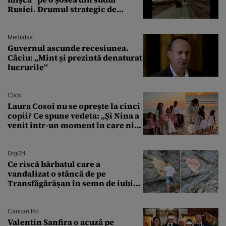
Rusiei. Drumul strategic de
aprovizionare către Crimeea este
controlat complet
Mediafax
Guvernul ascunde recesiunea.
Câciu: „Mint și prezintă denaturat
lucrurile”
Click
Laura Cosoi nu se oprește la cinci
copii? Ce spune vedeta: „Și Nina a
venit într-un moment în care nici
măcar nu mai discutam”
Digi24
Ce riscă bărbatul care a
vandalizat o stâncă de pe
Transfăgărășan în semn de iubire
față de „Anna”
Cancan.ro
Valentin Sanfira o acuză pe