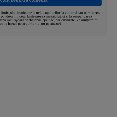
n cont pentru a comenta
a limbajului instigator la ură, a apelurilor la violență sau trimiterea
 pot duce nu doar la ștergerea mesajului, ci și la suspendarea
stru încurajează dezbaterile aprinse, dar civilizate. Vă mulțumim
scuție bazată pe argumente, nu pe atacuri.