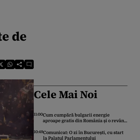
te de
Cele Mai Noi
11:00
Cum cumpără bulgarii energie
aproape gratis din România și o revând
la prețuri de zeci de ori mai mari. Cine
sunt noii „băieți deștepți” din energie
10:49
Comunicat: O zi în București, cu start
de la sud de Dunăre
la Palatul Parlamentului