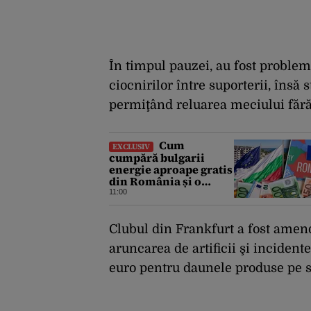
În timpul pauzei, au fost probleme
ciocnirilor între suporterii, însă s
permiţând reluarea meciului fără 
Cum
EXCLUSIV
cumpără bulgarii
energie aproape gratis
din România și o
revând la prețuri de
11:00
zeci de ori mai mari.
Cine sunt noii „băieți
deștepți” din energie
Clubul din Frankfurt a fost amen
de la sud de Dunăre
aruncarea de artificii şi inciden
euro pentru daunele produse pe s