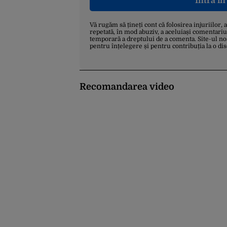
Intră î
Vă rugăm să țineți cont că folosirea injuriilor, 
repetată, în mod abuziv, a aceluiași comentariu
temporară a dreptului de a comenta. Site-ul no
pentru înțelegere și pentru contribuția la o di
Recomandarea video