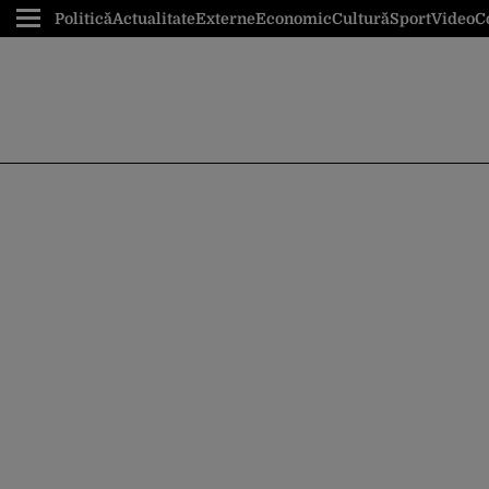
Politică
Actualitate
Externe
Economic
Cultură
Sport
Video
C