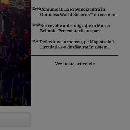
10:44
Comunicat: La Provincia intră în
Guinness World Records™ cu cea mai
mare porție de aripioare de pui servită
la un eveniment
10:42
Noi revolte anti-imigrație în Marea
Britanie. Protestatarii au spart
geamuri și au atacat locuințe
10:41
Defecțiune la metrou, pe Magistrala 1.
Circulația s-a desfășurat în sistem
pendulă
Vezi toate articolele