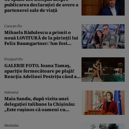
publicarea declarației de avere a
partenerei sale de viață
Cancan.ro
Mihaela Rădulescu a primit o
nouă LOVITURĂ de la părinții lui
Felix Baumgartner: 'Am fost
ȘTEARSĂ complet din
Prosport.ro
GALERIE FOTO. Ioana Tamaş,
apariție fermecătoare pe plajă!
Reacția Adelinei Pestrițu când a
văzut-o
Adevarul
Maia Sandu, după vizita unei
delegației talibane la Chișinău:
„Este rușinos că oameni cu
funcții înalte nu se
documentează”
Mediafax