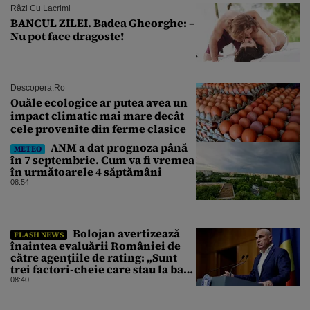
Râzi Cu Lacrimi
BANCUL ZILEI. Badea Gheorghe: –
Nu pot face dragoste!
Descopera.ro
Ouăle ecologice ar putea avea un
impact climatic mai mare decât
cele provenite din ferme clasice
ANM a dat prognoza până
METEO
în 7 septembrie. Cum va fi vremea
în următoarele 4 săptămâni
08:54
Bolojan avertizează
FLASH NEWS
înaintea evaluării României de
către agențiile de rating: „Sunt
trei factori-cheie care stau la baza
acestor evaluări”
08:40