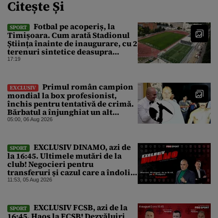
Citește Și
Fotbal pe acoperiș, la
SPORT
Timișoara. Cum arată Stadionul
Știința înainte de inaugurare, cu 2
terenuri sintetice deasupra
tribunei
17:19
Primul român campion
EXCLUSIV
mondial la box profesionist,
închis pentru tentativă de crimă.
Bărbatul a înjunghiat un alt
interlop periculos
05:00, 06 Aug 2026
EXCLUSIV DINAMO, azi de
SPORT
la 16:45. Ultimele mutări de la
club! Negocieri pentru
transferuri și cazul care a îndoliat
Dinamo
11:53, 05 Aug 2026
EXCLUSIV FCSB, azi de la
SPORT
16:45. Haos la FCSB! Dezvăluiri