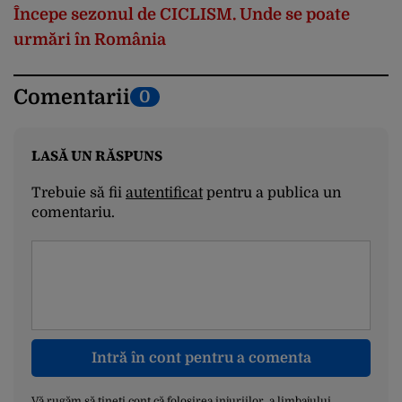
Începe sezonul de CICLISM. Unde se poate
urmări în România
Comentarii
0
LASĂ UN RĂSPUNS
Trebuie să fii
autentificat
pentru a publica un
comentariu.
Intră în cont pentru a comenta
Vă rugăm să țineți cont că folosirea injuriilor, a limbajului