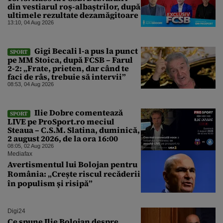
din vestiarul roș-albaștrilor, după
ultimele rezultate dezamăgitoare
13:10, 04 Aug 2026
Gigi Becali l-a pus la punct
SPORT
pe MM Stoica, după FCSB – Farul
2-2: „Frate, prieten, dar când te
faci de râs, trebuie să intervii”
08:53, 04 Aug 2026
Ilie Dobre comentează
SPORT
LIVE pe ProSport.ro meciul
Steaua – C.S.M. Slatina, duminică,
2 august 2026, de la ora 16:00
08:05, 02 Aug 2026
Mediafax
Avertismentul lui Bolojan pentru
România: „Crește riscul recăderii
în populism și risipă”
Digi24
Ce spune Ilie Bolojan despre