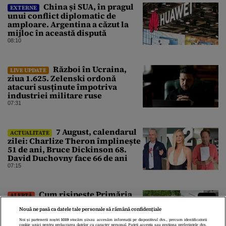
China și SUA, în pragul
EXTERNE
unui conflict diplomatic de
amploare. Argentina a căzut la
mijloc în această dispută
08:10
Război în Ucraina,
LIVE UPDATE
ziua 1.625. Zelenski ordonă
atacuri susținute împotriva
industriei militare ruse
07:31
7 August, calendarul
ACTUALITATE
zilei: Charlize Theron împlinește
51 de ani, Bruce Dickinson 68.
David Duchovny face 66 de ani
07:15
Cum risipește Primăria
ALERTĂ
Capitalei banii pentru STB, în
Nouă ne pasă ca datele tale personale să rămână confidențiale
plină criză financiară a societății
de transport
Noi și partenerii noștri
1019
stocăm și/sau accesăm informații pe dispozitivul dvs., precum identificatorii
cookie unici pentru prelucrarea datelor cu caracter personal. Puteți accepta sau gestiona preferințele dvs.