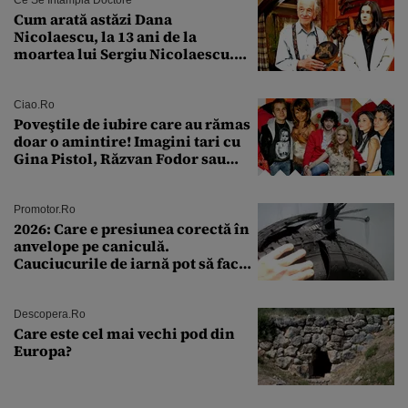
Cum arată astăzi Dana
Nicolaescu, la 13 ani de la
moartea lui Sergiu Nicolaescu.
Transformarea care i-a surprins
pe toți
Ciao.ro
Poveştile de iubire care au rămas
doar o amintire! Imagini tari cu
Gina Pistol, Răzvan Fodor sau
Andra Măruţă şi foştii parteneri
Promotor.ro
2026: Care e presiunea corectă în
anvelope pe caniculă.
Cauciucurile de iarnă pot să facă
explozie la peste 40°C?
Descopera.ro
Care este cel mai vechi pod din
Europa?