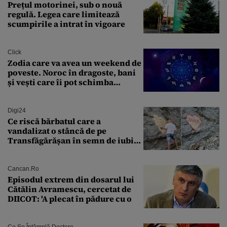
Prețul motorinei, sub o nouă
regulă. Legea care limitează
scumpirile a intrat în vigoare
Click
Zodia care va avea un weekend de
poveste. Noroc în dragoste, bani
și vești care îi pot schimba
viitorul
Digi24
Ce riscă bărbatul care a
vandalizat o stâncă de pe
Transfăgărășan în semn de iubire
față de „Anna”
Cancan.ro
Episodul extrem din dosarul lui
Cătălin Avramescu, cercetat de
DIICOT: 'A plecat în pădure cu o
Ce Se Întâmplă Doctore