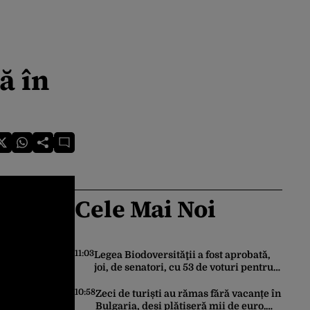
ă în
Cele Mai Noi
11:03
Legea Biodoversităţii a fost aprobată,
joi, de senatori, cu 53 de voturi pentru
şi 18 contra
10:58
Zeci de turiști au rămas fără vacanțe în
Bulgaria, deși plătiseră mii de euro.