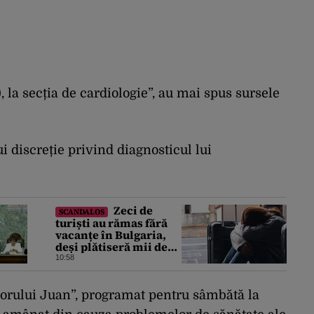
r.), la secția de cardiologie”, au mai spus sursele
ui discreție privind diagnosticul lui
Zeci de
SCANDALOS
turiști au rămas fără
vacanțe în Bulgaria,
deși plătiseră mii de
euro. Cum s-au anulat
10:58
zborurile charter de
pe o zi pe alta
orului Juan”, programat pentru sâmbătă la