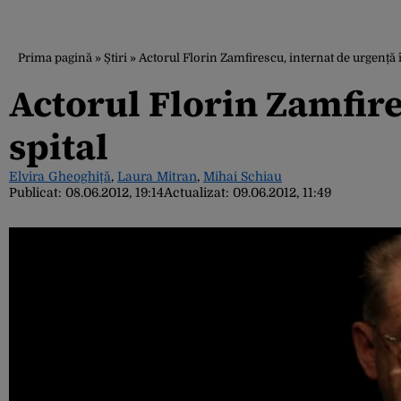
Prima pagină
»
Știri
»
Actorul Florin Zamfirescu, internat de urgență î
Actorul Florin Zamfire
spital
Elvira Gheoghiță
,
Laura Mitran
,
Mihai Schiau
Publicat:
08.06.2012, 19:14
Actualizat:
09.06.2012, 11:49