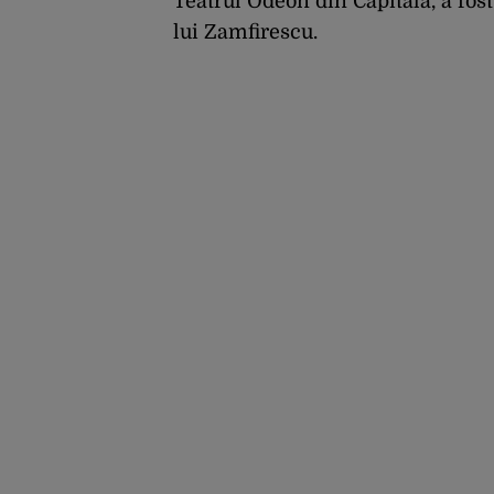
Teatrul Odeon din Capitală, a fo
lui Zamfirescu.