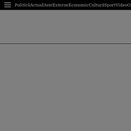
Politică
Actualitate
Externe
Economic
Cultură
Sport
Video
C