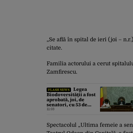
„Se află în spital de ieri (joi – n.
citate.
Familia actorului a cerut spitalul
Zamfirescu.
Legea
FLASH NEWS
Biodoversităţii a fost
aprobată, joi, de
senatori, cu 53 de
voturi pentru şi 18
11:03
contra
Spectacolul „Ultima femeie a sen