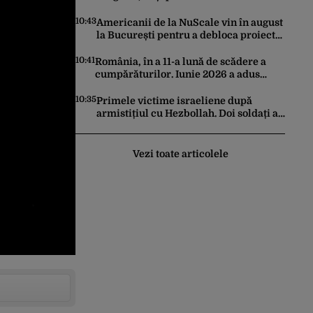
Cum s-au anulat zborurile charter de
pe o zi pe alta
10:43
Americanii de la NuScale vin în august
la București pentru a debloca proiectul
SMR de la Doicești
10:41
România, în a 11-a lună de scădere a
cumpărăturilor. Iunie 2026 a adus
prăbușirea comerțului, potrivit datelor
INS
10:35
Primele victime israeliene după
armistițiul cu Hezbollah. Doi soldați au
murit în sudul Libanului, iar un atac
aerian israelian a ucis un civil
Vezi toate articolele