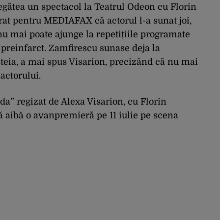
egătea un spectacol la Teatrul Odeon cu Florin
arat pentru MEDIAFAX că actorul l-a sunat joi,
 nu mai poate ajunge la repetițiile programate
 preinfarct. Zamfirescu sunase deja la
teia, a mai spus Visarion, precizând că nu mai
actorului.
da” regizat de Alexa Visarion, cu Florin
ă aibă o avanpremieră pe 11 iulie pe scena